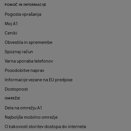
POMOČ IN INFORMACIJE
Pogosta vprašanja
Moj A1
Ceniki
Obvestila in spremembe
Spoznaj račun
Varna uporaba telefonov
Posodobitve naprav
Informacije vezane na EU predpise
Dostopnost
OMREŽJE
Dela na omrežju A1
Najboljše mobilno omrežje
O kakovosti storitev dostopa do interneta