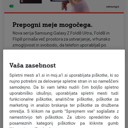
Prepogni meje mogočega.
Nova serija Samsung Galaxy Z Fold8 Ultra, Fold8 in
Flip8 prinaša več prostora za ustvarjanje, vrhunsko
zmogljivost in svobodo, da telefon uporabljaš po
svoje.
Vaša zasebnost
Spletni mesti a1.si in moj.a1.si uporabljata piškotke, ki so
nujno potrebni za delovanje spletne stran in so nameščeni
samodejno. Da bi vam lahko nudili čim boljšo spletno
uporabniško izkušnjo, uporabljata spletni mesti tudi
funkcionalne piškotke, analitične piškotke, piškotke za
marketing in analizo brskanja ter piškotke za družbena
omrežja. S klikom na gumb "Sprejmem vse" soglašate z
namestitvijo teh piškotkov. Za izbiro opredelitev do
posameznih kategorij piškotkov pa kliknite gumb