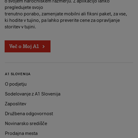
o svojem naročniškem razmerju. Z aplikacijo lahko
pregledujete svojo
trenutno porabo, zamenjate mobilni ali fiksni paket, za vse,
ki hodite v tujino, pa lahko preverite cene za opravljanje
storitev v tujini.
Več o Moj A1
A1 SLOVENIJA
O podjetju
Sodelovanje z A1 Slovenija
Zaposlitev
Družbena odgovornost
Novinarsko središče
Prodajna mesta