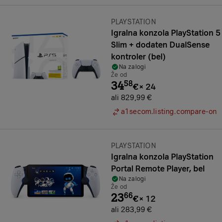
Znamka:
PLAYSTATION
Igralna konzola PlayStation 5
Slim + dodaten DualSense
kontroler (bel)
Na zalogi
Že od
34
58
€
×
24
ali 829,99 €
a1secom.listing.compare-on
Znamka:
PLAYSTATION
Igralna konzola PlayStation
Portal Remote Player, bel
Na zalogi
Že od
23
66
€
×
12
ali 283,99 €