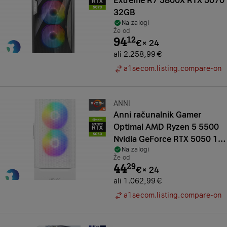
Extreme R7 5800X RTX 5070
32GB
Na zalogi
Že od
94
12
€
×
24
ali 2.258,99 €
a1secom.listing.compare-on
Znamka:
ANNI
Anni računalnik Gamer
Optimal AMD Ryzen 5 5500
Nvidia GeForce RTX 5050 16
Na zalogi
GB
Že od
44
29
€
×
24
ali 1.062,99 €
a1secom.listing.compare-on