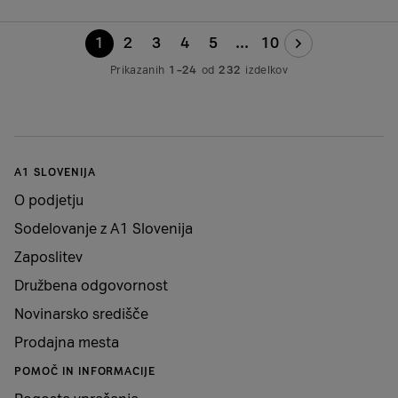
1
2
3
4
5
...
10
Prikazanih
1–24
od
232
izdelkov
A1 SLOVENIJA
O podjetju
Sodelovanje z A1 Slovenija
Zaposlitev
Družbena odgovornost
Novinarsko središče
Prodajna mesta
POMOČ IN INFORMACIJE