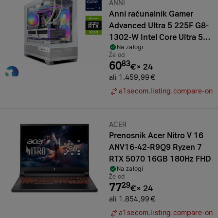
Znamka:
ANNI
Anni računalnik Gamer
Advanced Ultra 5 225F G8-
1302-W Intel Core Ultra 5
Na zalogi
Nvidia GeForce RTX 5050 16
Že od
GB
60
83
€
×
24
ali 1.459,99 €
a1secom.listing.compare-on
Znamka:
ACER
Prenosnik Acer Nitro V 16
ANV16-42-R9Q9 Ryzen 7
RTX 5070 16GB 180Hz FHD
Na zalogi
Že od
77
29
€
×
24
ali 1.854,99 €
a1secom.listing.compare-on