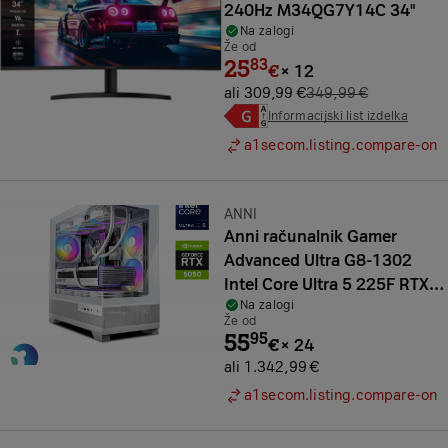
240Hz M34QG7Y14C 34"
Na zalogi
Že od
25
83
€
×
12
ali 309,99 €
349,99 €
Informacijski list izdelka
a1secom.listing.compare-on
Znamka:
ANNI
Anni računalnik Gamer
Advanced Ultra G8-1302
Intel Core Ultra 5 225F RTX
Na zalogi
5050 16 GB
Že od
55
95
€
×
24
ali 1.342,99 €
a1secom.listing.compare-on