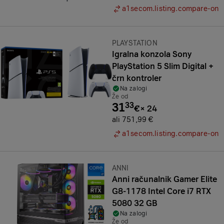
a1secom.listing.compare-on
Znamka:
PLAYSTATION
Igralna konzola Sony
PlayStation 5 Slim Digital +
črn kontroler
Na zalogi
Že od
31
33
€
×
24
ali 751,99 €
a1secom.listing.compare-on
Znamka:
ANNI
Anni računalnik Gamer Elite
G8-1178 Intel Core i7 RTX
5080 32 GB
Na zalogi
Že od