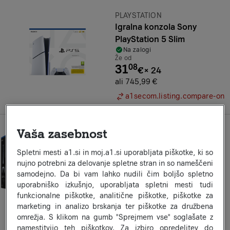
Znamka:
PLAYSTATION
Igralna konzola Sony
PlayStation 5 Slim
Na zalogi
Že od
31
08
€
×
24
ali 745,99 €
a1secom.listing.compare-on
Vaša zasebnost
Znamka:
PLAYSTATION
Igralna konzola Sony
Spletni mesti a1.si in moj.a1.si uporabljata piškotke, ki so
PlayStation 5 Slim Digital +
nujno potrebni za delovanje spletne stran in so nameščeni
volcanic rdeč kontroler
samodejno. Da bi vam lahko nudili čim boljšo spletno
Na zalogi
uporabniško izkušnjo, uporabljata spletni mesti tudi
Že od
31
33
funkcionalne piškotke, analitične piškotke, piškotke za
€
×
24
marketing in analizo brskanja ter piškotke za družbena
ali 751,99 €
omrežja. S klikom na gumb "Sprejmem vse" soglašate z
a1secom.listing.compare-on
namestitvijo teh piškotkov. Za izbiro opredelitev do