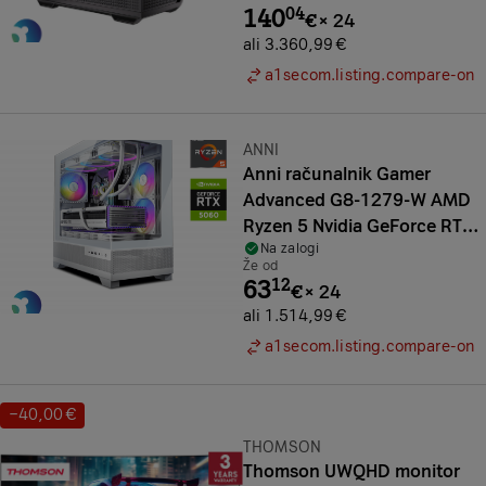
140
04
€
×
24
ali 3.360,99 €
a1secom.listing.compare-on
Znamka:
ANNI
Anni računalnik Gamer
Advanced G8-1279-W AMD
Ryzen 5 Nvidia GeForce RTX
Na zalogi
5060 16 GB
Že od
63
12
€
×
24
ali 1.514,99 €
a1secom.listing.compare-on
−40,00 €
Prihranek:
Znamka:
THOMSON
Thomson UWQHD monitor