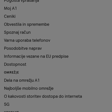
Pogosta vprašanja
Moj A1
Ceniki
Obvestila in spremembe
Spoznaj račun
Varna uporaba telefonov
Posodobitve naprav
Informacije vezane na EU predpise
Dostopnost
OMREŽJE
Dela na omrežju A1
Najboljše mobilno omrežje
O kakovosti storitev dostopa do interneta
5G