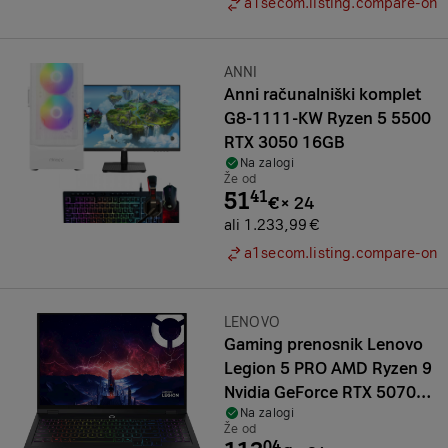
a1secom.listing.compare-on
Znamka:
ANNI
Anni računalniški komplet
G8-1111-KW Ryzen 5 5500
RTX 3050 16GB
Na zalogi
Že od
51
41
€
×
24
ali 1.233,99 €
a1secom.listing.compare-on
Znamka:
LENOVO
Gaming prenosnik Lenovo
Legion 5 PRO AMD Ryzen 9
Nvidia GeForce RTX 5070
Na zalogi
32GB 240Hz WQXGA
Že od
04