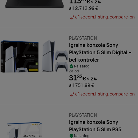
113
€
×
24
ali 2.712,99 €
a1secom.listing.compare-on
Znamka:
PLAYSTATION
Igralna konzola Sony
PlayStation 5 Slim Digital +
bel kontroler
Na zalogi
Že od
31
33
€
×
24
ali 751,99 €
a1secom.listing.compare-on
Znamka:
PLAYSTATION
Igralna konzola Sony
PlayStation 5 Slim PS5
Na zalogi