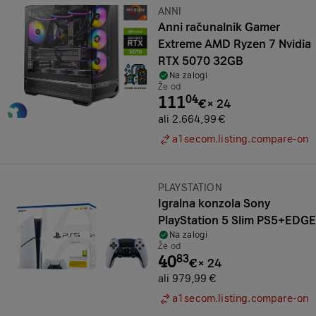
Znamka:
ANNI
Anni računalnik Gamer
Extreme AMD Ryzen 7 Nvidia
RTX 5070 32GB
Na zalogi
Že od
111
04
€
×
24
ali 2.664,99 €
a1secom.listing.compare-on
Znamka:
PLAYSTATION
Igralna konzola Sony
PlayStation 5 Slim PS5+EDGE
Na zalogi
Že od
40
83
€
×
24
ali 979,99 €
a1secom.listing.compare-on