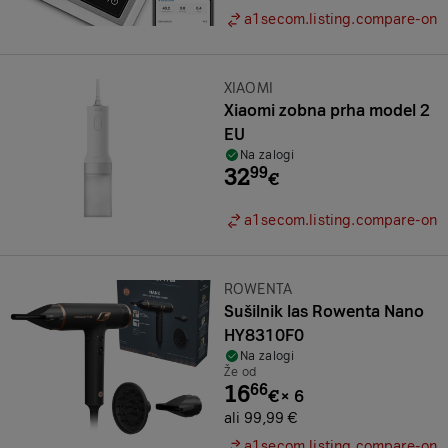
a1secom.listing.compare-on
Znamka:
XIAOMI
Xiaomi zobna prha model 2
EU
Na zalogi
32
99
€
a1secom.listing.compare-on
Znamka:
ROWENTA
Sušilnik las Rowenta Nano
HY8310F0
Na zalogi
Že od
16
66
€
×
6
ali 99,99 €
a1secom.listing.compare-on