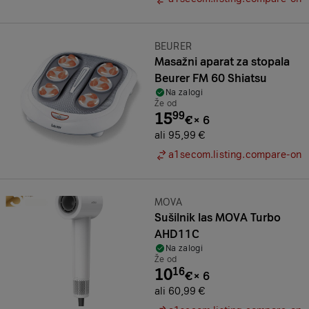
Znamka:
BEURER
Masažni aparat za stopala
Beurer FM 60 Shiatsu
Na zalogi
Že od
15
99
€
×
6
ali 95,99 €
a1secom.listing.compare-on
Znamka:
MOVA
Sušilnik las MOVA Turbo
AHD11C
Na zalogi
Že od
10
16
€
×
6
ali 60,99 €