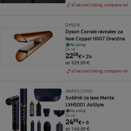
a1secom.listing.compare-on
Znamka:
DYSON
Dyson Corrale ravnalec za
lase Copper HS07 Oranžna
Na zalogi
Že od
22
08
€
×
24
ali 529,99 €
a1secom.listing.compare-on
Znamka:
MANTA LOVIO
Sušilnik za lase Manta
LVHS001 AirStyle
Na zalogi
Že od
24
99
€
×
6
ali 149,99 €