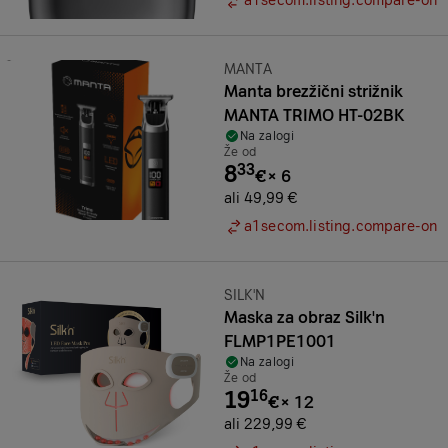
a1secom.listing.compare-on
Znamka:
MANTA
Manta brezžični strižnik
MANTA TRIMO HT-02BK
Na zalogi
Že od
8
33
€
×
6
ali 49,99 €
a1secom.listing.compare-on
Znamka:
SILK'N
Maska za obraz Silk'n
FLMP1PE1001
Na zalogi
Že od
19
16
€
×
12
ali 229,99 €