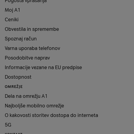
Pogosta vprašanja
Moj A1
Ceniki
Obvestila in spremembe
Spoznaj račun
Varna uporaba telefonov
Posodobitve naprav
Informacije vezane na EU predpise
Dostopnost
OMREŽJE
Dela na omrežju A1
Najboljše mobilno omrežje
O kakovosti storitev dostopa do interneta
5G