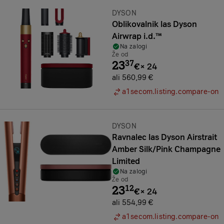
Znamka:
DYSON
Oblikovalnik las Dyson
Airwrap i.d.™
Na zalogi
Že od
23
37
€
×
24
ali 560,99 €
a1secom.listing.compare-on
Znamka:
DYSON
Ravnalec las Dyson Airstrait
Amber Silk/Pink Champagne
Limited
Na zalogi
Že od
23
12
€
×
24
ali 554,99 €
a1secom.listing.compare-on