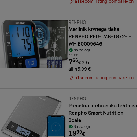
a1secom.listing.compare-on
Znamka:
RENPHO
Merilnik krvnega tlaka
RENPHO PEU-TMB-1872-T-
WH E0009646
Na zalogi
Že od
7
66
€
×
6
ali 45,99 €
a1secom.listing.compare-on
Znamka:
RENPHO
Pametna prehranska tehtnica
Renpho Smart Nutrition
Scale
Na zalogi
19
99
€