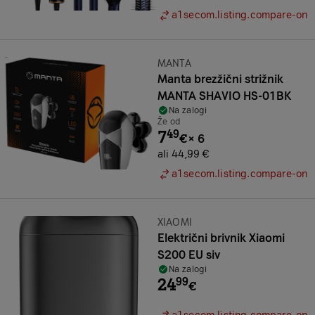
a1secom.listing.compare-on
Znamka:
MANTA
Manta brezžični strižnik
MANTA SHAVIO HS-01BK
Na zalogi
Že od
7
49
€
×
6
ali 44,99 €
a1secom.listing.compare-on
Znamka:
XIAOMI
Električni brivnik Xiaomi
S200 EU siv
Na zalogi
24
99
€