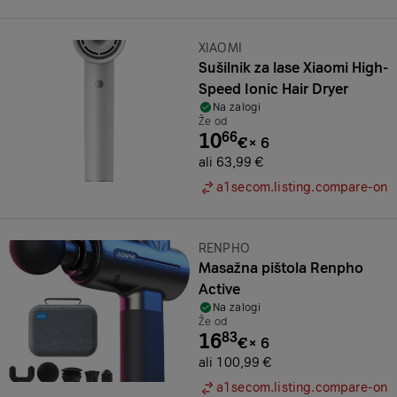
Znamka:
XIAOMI
Sušilnik za lase Xiaomi High-
Speed Ionic Hair Dryer
Na zalogi
Že od
10
66
€
×
6
ali 63,99 €
a1secom.listing.compare-on
Znamka:
RENPHO
Masažna pištola Renpho
Active
Na zalogi
Že od
16
83
€
×
6
ali 100,99 €
a1secom.listing.compare-on