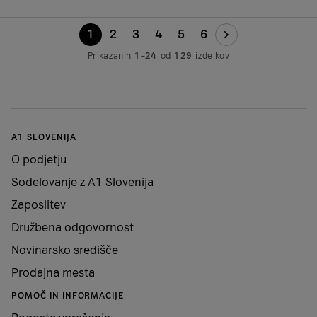
1
2
3
4
5
6
Prikazanih
1–24
od
129
izdelkov
A1 SLOVENIJA
O podjetju
Sodelovanje z A1 Slovenija
Zaposlitev
Družbena odgovornost
Novinarsko središče
Prodajna mesta
POMOČ IN INFORMACIJE