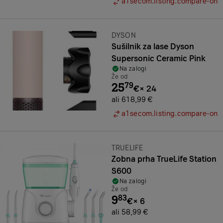
a1secom.listing.compare-on
Znamka:
DYSON
Sušilnik za lase Dyson
Supersonic Ceramic Pink
Na zalogi
Že od
25
79
€
×
24
ali 618,99 €
a1secom.listing.compare-on
Znamka:
TRUELIFE
Zobna prha TrueLife Station
S600
Na zalogi
Že od
9
83
€
×
6
ali 58,99 €