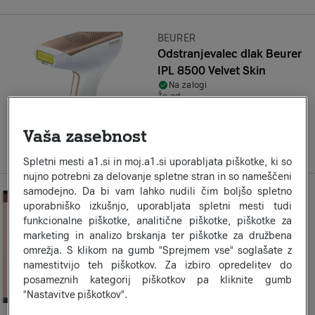
Znamka:
BEURER
Odstranjevalec dlak Beurer
IPL 8500 Velvet Skin
Na zalogi
Že od
34
16
€
×
12
ali 409,99 €
Vaša zasebnost
a1secom.listing.compare-on
Spletni mesti a1.si in moj.a1.si uporabljata piškotke, ki so
nujno potrebni za delovanje spletne stran in so nameščeni
samodejno. Da bi vam lahko nudili čim boljšo spletno
Znamka:
DYSON
uporabniško izkušnjo, uporabljata spletni mesti tudi
Styler Dyson Airwrap Amber
funkcionalne piškotke, analitične piškotke, piškotke za
Silk/Pink Co-anda 2x
marketing in analizo brskanja ter piškotke za družbena
Na zalogi
omrežja. S klikom na gumb "Sprejmem vse" soglašate z
Že od
namestitvijo teh piškotkov. Za izbiro opredelitev do
28
33
€
×
24
posameznih kategorij piškotkov pa kliknite gumb
ali 679,99 €
"Nastavitve piškotkov".
a1secom.listing.compare-on