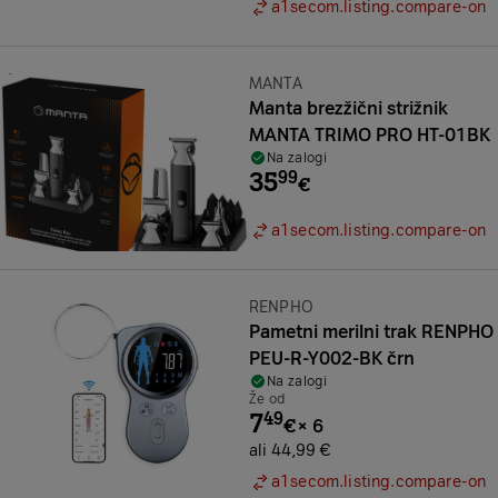
a1secom.listing.compare-on
Znamka:
MANTA
Manta brezžični strižnik
MANTA TRIMO PRO HT-01BK
Na zalogi
35
99
€
a1secom.listing.compare-on
Znamka:
RENPHO
Pametni merilni trak RENPHO
PEU-R-Y002-BK črn
Na zalogi
Že od
7
49
€
×
6
ali 44,99 €
a1secom.listing.compare-on