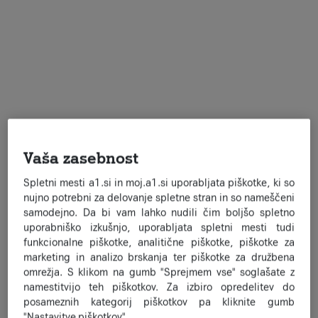
Poslovne rešitve
Vaša zasebnost
Spletni mesti a1.si in moj.a1.si uporabljata piškotke, ki so
nujno potrebni za delovanje spletne stran in so nameščeni
samodejno. Da bi vam lahko nudili čim boljšo spletno
uporabniško izkušnjo, uporabljata spletni mesti tudi
funkcionalne piškotke, analitične piškotke, piškotke za
marketing in analizo brskanja ter piškotke za družbena
omrežja. S klikom na gumb "Sprejmem vse" soglašate z
namestitvijo teh piškotkov. Za izbiro opredelitev do
posameznih kategorij piškotkov pa kliknite gumb
"Nastavitve piškotkov".