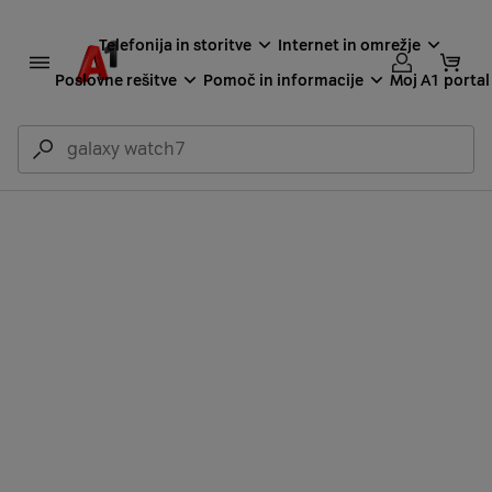
Telefonija in storitve
Internet in omrežje
Poslovne rešitve
Pomoč in informacije
Moj A1 portal