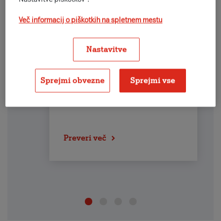
Več informacij o piškotkih na spletnem mestu
Varnostne rešitve
Nastavitve
Poskrbimo za kakovostno in
zanesljivo varnostno zaščito pred
kibernetskimi napadi z integracijo
Sprejmi obvezne
Sprejmi vse
različnih varnostnih rešitev.
Preveri več