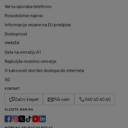
Varna uporaba telefonov
Posodobitve naprav
Informacije vezane na EU predpise
Dostopnost
OMREŽJE
Dela na omrežju A1
Najboljše mobilno omrežje
O kakovosti storitev dostopa do interneta
5G
KONTAKT
Začni klepet
Piši nam
040 40 40 40
SLEDITE NAM NA
MOBILNA APLIKACIJA MOJ A1