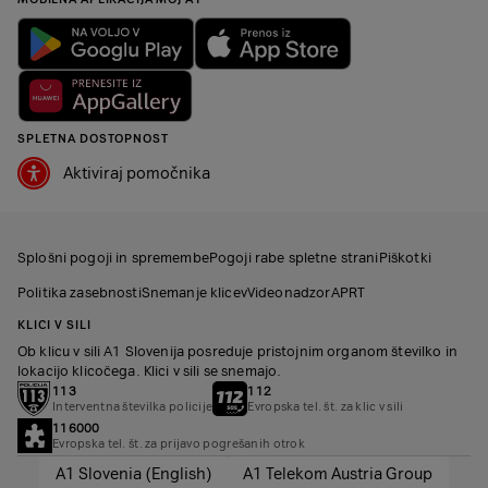
SPLETNA DOSTOPNOST
Aktiviraj pomočnika
Splošni pogoji in spremembe
Pogoji rabe spletne strani
Piškotki
Politika zasebnosti
Snemanje klicev
Videonadzor
APRT
KLICI V SILI
Ob klicu v sili A1 Slovenija posreduje pristojnim organom številko in
lokacijo klicočega. Klici v sili se snemajo.
113
112
Interventna številka policije
Evropska tel. št. za klic v sili
116000
Evropska tel. št. za prijavo pogrešanih otrok
A1 Slovenia (English)
A1 Telekom Austria Group