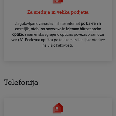
Za srednja in velika podjetja
Zagotavljamo zanesljiv in hiter internet
po bakrenih
omrežjih
,
stabilno povezavo
in
izjemno hitrost
preko
optike,
z
namensko
zgrajeno optično povezavo samo za
vas (
A1 Poslovna optika
) pa telekomunikacijske storitve
najvišjo kakovosti.
Telefonija