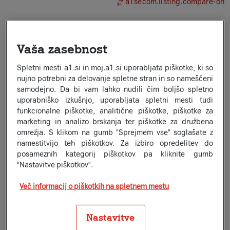
a1secom.listing.compare-on
−227,60 €
Prihranek:
Vaša zasebnost
Znamka:
HONOR
Honor Magic8 Pro
Spletni mesti a1.si in moj.a1.si uporabljata piškotke, ki so
Izbrana barva:
nujno potrebni za delovanje spletne stran in so nameščeni
black
samodejno. Da bi vam lahko nudili čim boljšo spletno
512 GB
uporabniško izkušnjo, uporabljata spletni mesti tudi
Na zalogi na spletu
funkcionalne piškotke, analitične piškotke, piškotke za
Na zalogi na prodajnih mestih
marketing in analizo brskanja ter piškotke za družbena
Že od
omrežja. S klikom na gumb "Sprejmem vse" soglašate z
38
70
€
×
24
namestitvijo teh piškotkov. Za izbiro opredelitev do
ali 980,40 €
1.208,00 €
posameznih kategorij piškotkov pa kliknite gumb
Informacijski list izdelka
"Nastavitve piškotkov".
a1secom.listing.compare-on
Več informacij o piškotkih na spletnem mestu
−109,40 €
Prihranek:
Nastavitve
Znamka:
HONOR