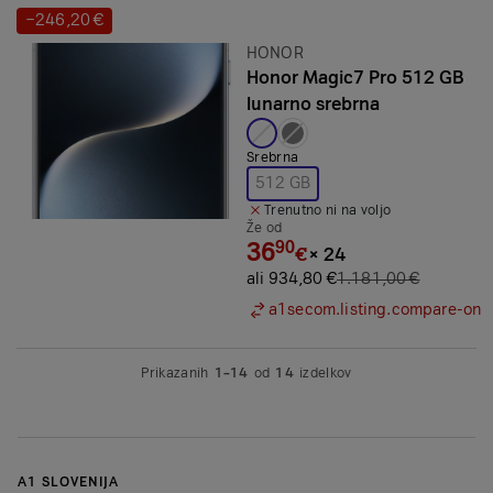
−246,20 €
Prihranek:
Znamka:
HONOR
Honor Magic7 Pro 512 GB
lunarno srebrna
Izbrana barva:
Srebrna
512 GB
Trenutno ni na voljo
Že od
36
90
€
×
24
ali 934,80 €
1.181,00 €
a1secom.listing.compare-on
Prikazanih
1–14
od
14
izdelkov
A1 SLOVENIJA