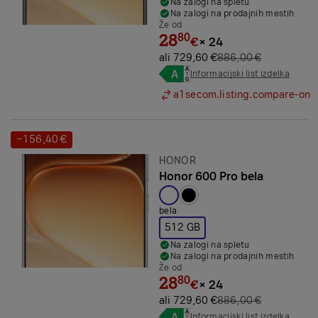
Na zalogi na spletu
Na zalogi na prodajnih mestih
Že od
28
80
€
×
24
ali 729,60 €
886,00 €
Informacijski list izdelka
a1secom.listing.compare-on
−156,40 €
Prihranek:
Znamka:
HONOR
Honor 600 Pro bela
Izbrana barva:
bela
512 GB
Na zalogi na spletu
Na zalogi na prodajnih mestih
Že od
28
80
€
×
24
ali 729,60 €
886,00 €
Informacijski list izdelka