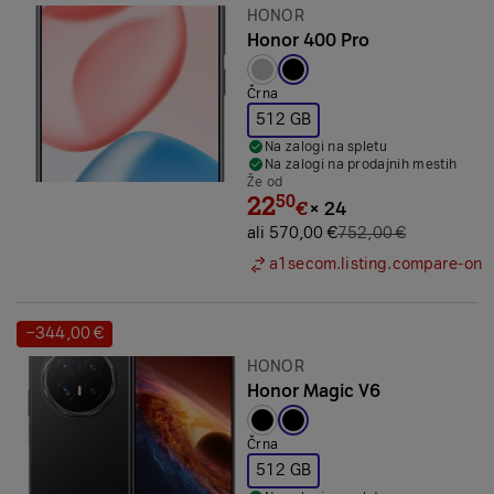
Znamka:
HONOR
Honor 400 Pro
Izbrana barva:
Črna
512 GB
Na zalogi na spletu
Na zalogi na prodajnih mestih
Že od
22
50
€
×
24
ali 570,00 €
752,00 €
a1secom.listing.compare-on
−344,00 €
Prihranek:
Znamka:
HONOR
Honor Magic V6
Izbrana barva:
Črna
512 GB