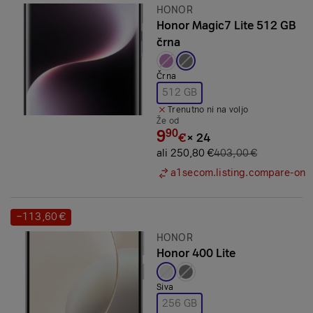
Znamka:
HONOR
Honor Magic7 Lite 512 GB
črna
Izbrana barva:
Črna
512 GB
Trenutno ni na voljo
Že od
9
90
€
×
24
ali 250,80 €
403,00 €
a1secom.listing.compare-on
−113,60 €
Prihranek:
Znamka:
HONOR
Honor 400 Lite
Izbrana barva:
Siva
256 GB