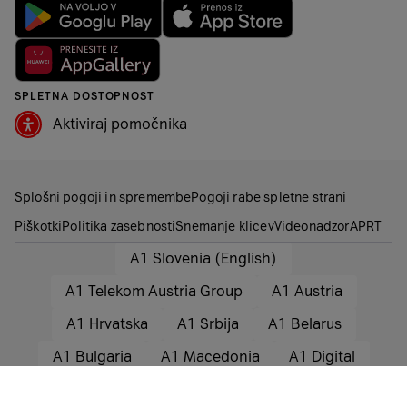
SPLETNA DOSTOPNOST
Aktiviraj pomočnika
Splošni pogoji in spremembe
Pogoji rabe spletne strani
Piškotki
Politika zasebnosti
Snemanje klicev
Videonadzor
APRT
A1 Slovenia (English)
A1 Telekom Austria Group
A1 Austria
A1 Hrvatska
A1 Srbija
A1 Belarus
A1 Bulgaria
A1 Macedonia
A1 Digital
© 2025 A1 Slovenija