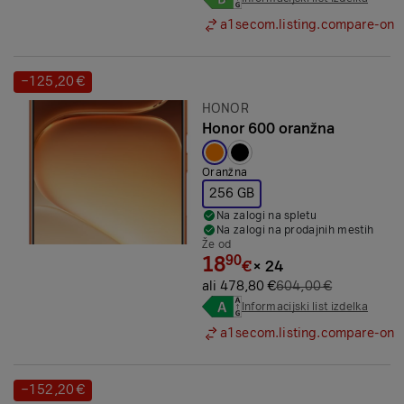
a1secom.listing.compare-on
−125,20 €
Prihranek:
Znamka:
HONOR
Honor 600 oranžna
Izbrana barva:
Oranžna
256 GB
Na zalogi na spletu
Na zalogi na prodajnih mestih
Že od
18
90
€
×
24
ali 478,80 €
604,00 €
Informacijski list izdelka
a1secom.listing.compare-on
−152,20 €
Prihranek: