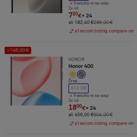
Trenutno ni na voljo
Že od
7
20
€
×
24
ali 182,40 €
296,00 €
a1secom.listing.compare-on
−148,00 €
Prihranek:
Znamka:
HONOR
Honor 400
Izbrana barva:
Črna
512 GB
Trenutno ni na voljo
Že od
18
00
€
×
24
ali 456,00 €
604,00 €
a1secom.listing.compare-on