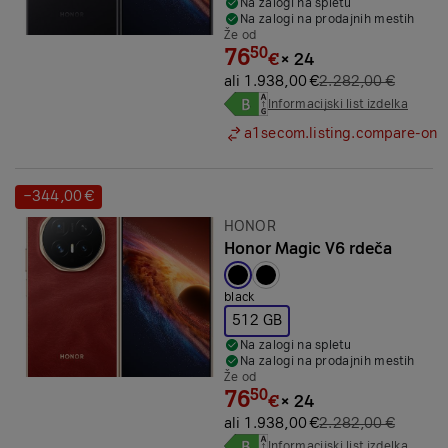
Na zalogi na spletu
Na zalogi na prodajnih mestih
Že od
76
50
€
×
24
ali 1.938,00 €
2.282,00 €
Informacijski list izdelka
a1secom.listing.compare-on
−344,00 €
Prihranek:
Znamka:
HONOR
Honor Magic V6 rdeča
Izbrana barva:
black
512 GB
Na zalogi na spletu
Na zalogi na prodajnih mestih
Že od
76
50
€
×
24
ali 1.938,00 €
2.282,00 €
Informacijski list izdelka