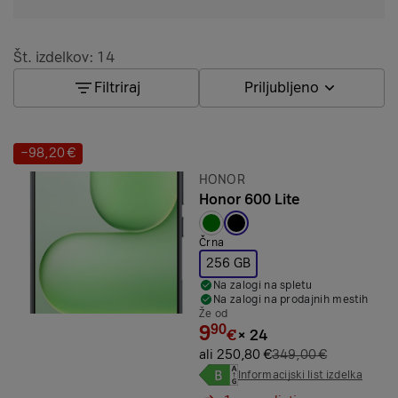
Št. izdelkov: 14
Filtriraj
Priljubljeno
−98,20 €
Prihranek:
Znamka:
HONOR
Honor 600 Lite
Izbrana barva:
Črna
256 GB
Na zalogi na spletu
Na zalogi na prodajnih mestih
Že od
9
90
€
×
24
ali 250,80 €
349,00 €
Informacijski list izdelka