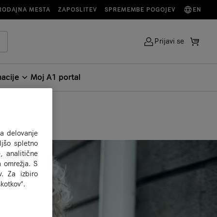
RODAJNA MESTA
ZAPOSLITEV
SPREMEMBE POGOJEV
EN
Prijavi se
acije
Moj A1 portal
za delovanje
jšo spletno
, analitične
a omrežja. S
. Za izbiro
kotkov".