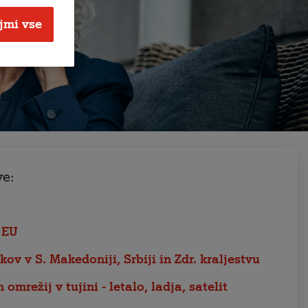
jmi vse
e:
 EU
kov v S. Makedoniji, Srbiji in Zdr. kraljestvu
mrežij v tujini - letalo, ladja, satelit