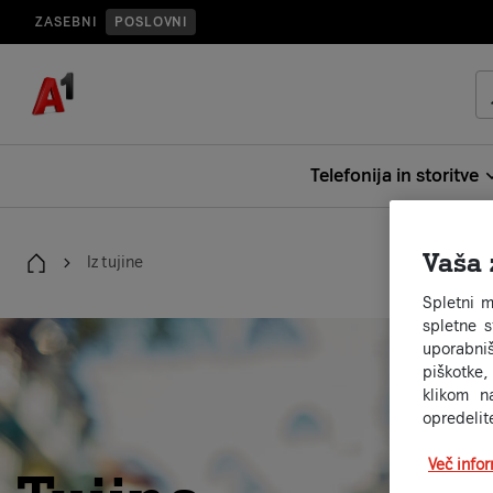
ZASEBNI
POSLOVNI
Telefonija in storitve
Vaša 
Iz tujine
Domov
Spletni m
spletne 
uporabniš
piškotke,
klikom n
opredelit
Več info