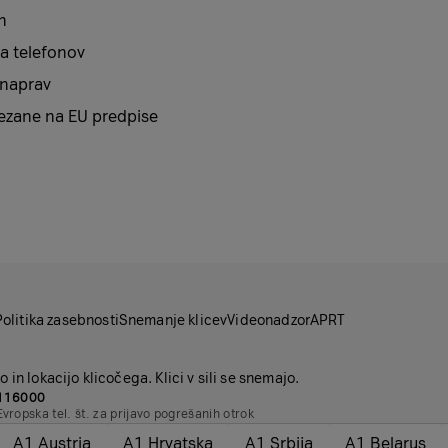
n
a telefonov
 naprav
vezane na EU predpise
Politika zasebnosti
Snemanje klicev
Videonadzor
APRT
 in lokacijo klicočega. Klici v sili se snemajo.
116000
Evropska tel. št. za prijavo pogrešanih otrok
A1 Austria
A1 Hrvatska
A1 Srbija
A1 Belarus