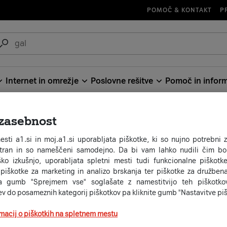
POMOČ & KONTAKT
P
Internet in omrežje
Poslovne rešitve
Pomoč in inform
zasebnost
esti a1.si in moj.a1.si uporabljata piškotke, ki so nujno potrebni 
stran in so nameščeni samodejno. Da bi vam lahko nudili čim bol
ko izkušnjo, uporabljata spletni mesti tudi funkcionalne piškotke
 piškotke za marketing in analizo brskanja ter piškotke za družben
a gumb "Sprejmem vse" soglašate z namestitvijo teh piškotkov
ev do posameznih kategorij piškotkov pa kliknite gumb "Nastavitve piš
rmacij o piškotkih na spletnem mestu