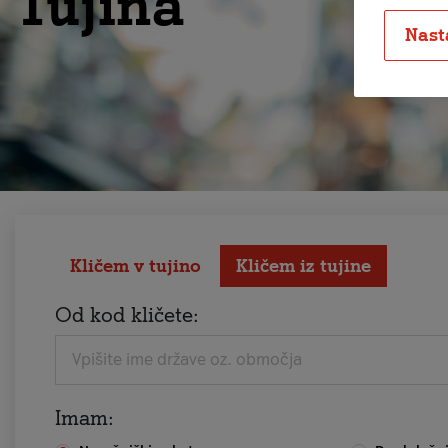
Tujina
Nast
Kličem v tujino
Kličem iz tujine
Od kod kličete:
Vpišite ime države oz. območja
Imam: