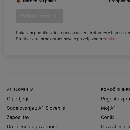
Naročniški paket
Predplačni
Prikaži cene
Prikazani podatki o dostopnosti in cenah storitev v tujini so 
Storitve v tujini se obračunavajo po veljavnem
ceniku
.
A1 SLOVENIJA
POMOČ IN INF
O podjetju
Pogosta vpra
Sodelovanje z A1 Slovenija
Moj A1
Zaposlitev
Ceniki
Družbena odgovornost
Obvestila in