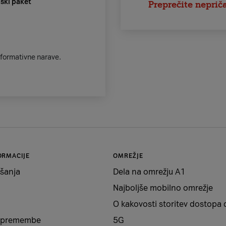
ški paket
Preprečite neprič
informativne narave.
ORMACIJE
OMREŽJE
šanja
Dela na omrežju A1
Najboljše mobilno omrežje
O kakovosti storitev dostopa 
 spremembe
5G