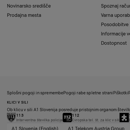
Novinarsko središče
Spoznaj raču
Prodajna mesta
Varna uporab
Posodobitve
Informacije 
Dostopnost
Splošni pogoji in spremembe
Pogoji rabe spletne strani
Piškotki
KLICI V SILI
Ob klicu v sili A1 Slovenija posreduje pristojnim organom številko
113
112
Interventna številka policije
Evropska tel. št. za klic v sili
A1 Slovenia (English)
A1 Telekom Austria Group