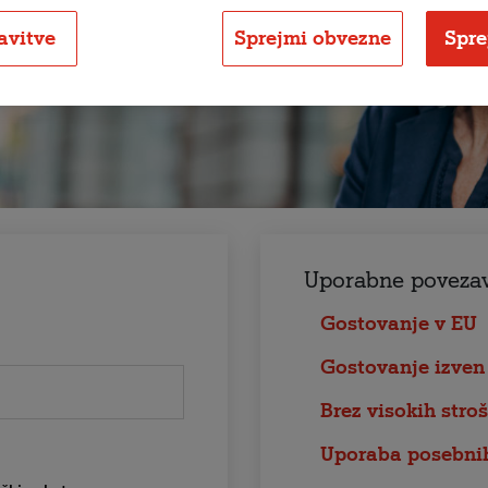
avitve
Sprejmi obvezne
Spre
Uporabne povezav
Gostovanje v EU
Gostovanje izven
Brez visokih stroš
Uporaba posebnih o