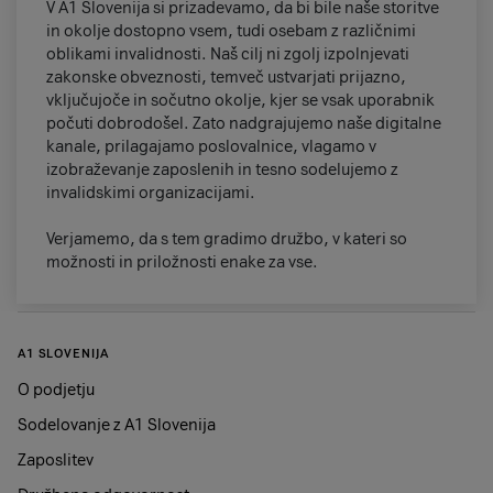
V A1 Slovenija si prizadevamo, da bi bile naše storitve
in okolje dostopno vsem, tudi osebam z različnimi
oblikami invalidnosti. Naš cilj ni zgolj izpolnjevati
zakonske obveznosti, temveč ustvarjati prijazno,
vključujoče in sočutno okolje, kjer se vsak uporabnik
počuti dobrodošel. Zato nadgrajujemo naše digitalne
kanale, prilagajamo poslovalnice, vlagamo v
izobraževanje zaposlenih in tesno sodelujemo z
invalidskimi organizacijami.
Verjamemo, da s tem gradimo družbo, v kateri so
možnosti in priložnosti enake za vse.
A1 SLOVENIJA
O podjetju
Sodelovanje z A1 Slovenija
Zaposlitev