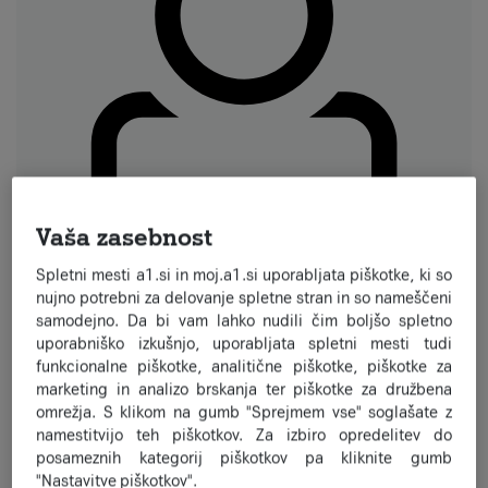
Vaša zasebnost
Spletni mesti a1.si in moj.a1.si uporabljata piškotke, ki so
nujno potrebni za delovanje spletne stran in so nameščeni
Naročniško razmerje
samodejno. Da bi vam lahko nudili čim boljšo spletno
Menjava operaterja
uporabniško izkušnjo, uporabljata spletni mesti tudi
funkcionalne piškotke, analitične piškotke, piškotke za
Prenos številke
marketing in analizo brskanja ter piškotke za družbena
Prekinitev naročniškega razmerja
omrežja. S klikom na gumb "Sprejmem vse" soglašate z
namestitvijo teh piškotkov. Za izbiro opredelitev do
Preveri več
posameznih kategorij piškotkov pa kliknite gumb
"Nastavitve piškotkov".