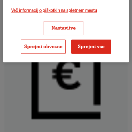
Več informacij o piškotkih na spletnem mestu
Nastavitve
Sprejmi obvezne
Sprejmi vse