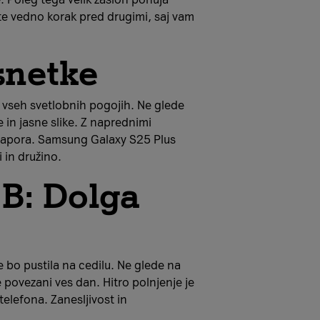
ste vedno korak pred drugimi, saj vam
snetke
vseh svetlobnih pogojih. Ne glede
e in jasne slike. Z naprednimi
ez napora. Samsung Galaxy S25 Plus
 in družino.
B: Dolga
e bo pustila na cedilu. Ne glede na
povezani ves dan. Hitro polnjenje je
elefona. Zanesljivost in