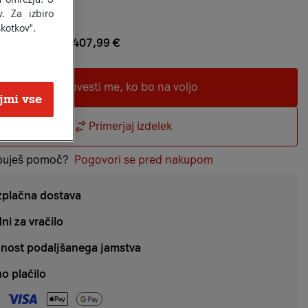
. Za izbiro
6
€
×
24
kotkov".
atnem znesku
1.407,99 €
alogi
Obvesti me, ko bo na voljo
jmi vse
Primerjaj izdelek
buješ pomoč?
Pogovori se pred nakupom
zplačna dostava
ni za vračilo
nost podaljšanega jamstva
o plačilo