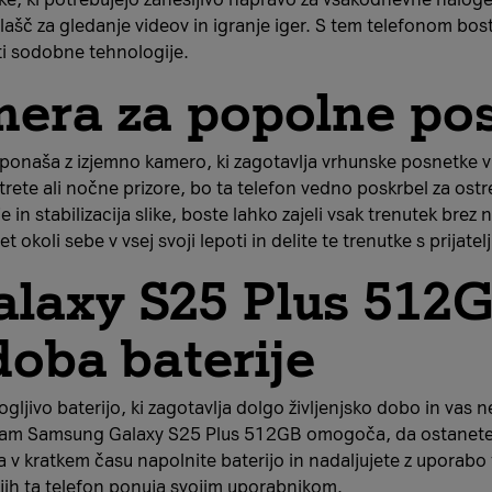
nalašč za gledanje videov in igranje iger. S tem telefonom bo
ti sodobne tehnologije.
mera za popolne po
naša z izjemno kamero, ki zagotavlja vrhunske posnetke v 
rtrete ali nočne prizore, bo ta telefon vedno poskrbel za ostr
 in stabilizacija slike, boste lahko zajeli vsak trenutek br
li sebe v vsej svoji lepoti in delite te trenutke s prijatelji
laxy S25 Plus 512G
doba baterije
gljivo baterijo, ki zagotavlja dolgo življenjsko dobo in vas n
ma, vam Samsung Galaxy S25 Plus 512GB omogoča, da ostanete 
v kratkem času napolnite baterijo in nadaljujete z uporabo t
i jih ta telefon ponuja svojim uporabnikom.