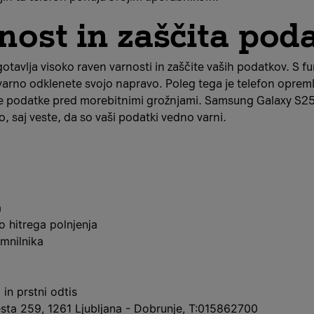
nost in zaščita pod
avlja visoko raven varnosti in zaščite vaših podatkov. S fu
n varno odklenete svojo napravo. Poleg tega je telefon oprem
bne podatke pred morebitnimi grožnjami. Samsung Galaxy S
, saj veste, da so vaši podatki vedno varni.
a
 hitrega polnjenja
mnilnika
in prstni odtis
cesta 259, 1261 Ljubljana - Dobrunje, T:015862700