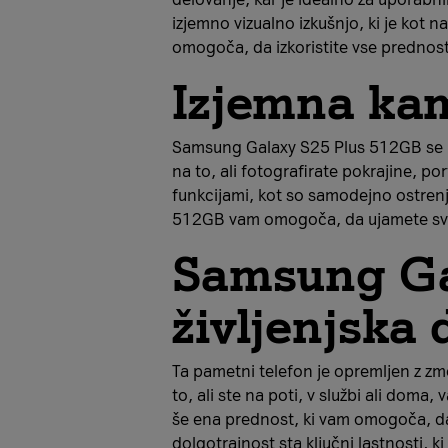
izjemno vizualno izkušnjo, ki je kot 
omogoča, da izkoristite vse prednos
Izjemna ka
Samsung Galaxy S25 Plus 512GB se po
na to, ali fotografirate pokrajine, po
funkcijami, kot so samodejno ostrenje
512GB vam omogoča, da ujamete svet oko
Samsung Ga
življenjska 
Ta pametni telefon je opremljen z zmo
to, ali ste na poti, v službi ali do
še ena prednost, ki vam omogoča, da 
dolgotrajnost sta ključni lastnosti, k