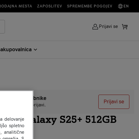
RODAJNA MESTA
ZAPOSLITEV
SPREMEMBE POGOJEV
EN
Prijavi se
akupovalnica
o za A1 uporabnike
Prijavi se
akup izdelka se prijavi.
ung Galaxy S25+ 512GB
za delovanje
jšo spletno
rna
, analitične
a omrežja. S