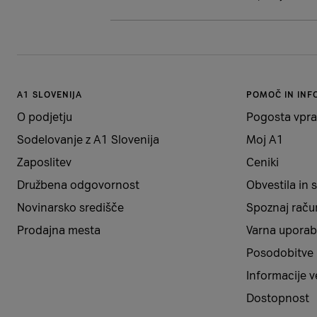
A1 SLOVENIJA
POMOČ IN INF
O podjetju
Pogosta vpra
Sodelovanje z A1 Slovenija
Moj A1
Zaposlitev
Ceniki
Družbena odgovornost
Obvestila in
Novinarsko središče
Spoznaj raču
Prodajna mesta
Varna uporab
Posodobitve
Informacije 
Dostopnost