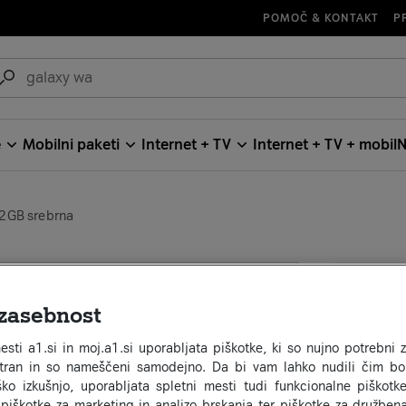
POMOČ & KONTAKT
P
e
Mobilni paketi
Internet + TV
Internet + TV + mobil
N
2GB srebrna
Sam
Za n
zasebnost
Sams
esti a1.si in moj.a1.si uporabljata piškotke, ki so nujno potrebni 
stran in so nameščeni samodejno. Da bi vam lahko nudili čim bol
sreb
ko izkušnjo, uporabljata spletni mesti tudi funkcionalne piškotke
 piškotke za marketing in analizo brskanja ter piškotke za družben