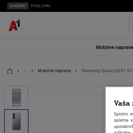
ZASEBNI
POSLOVNI
Mobilne naprav
...
Mobilne naprave
Samsung Galaxy S25+ 51
Home
galerija stran 2
Vaša 
Spletni m
spletne 
uporabniš
piškotke,