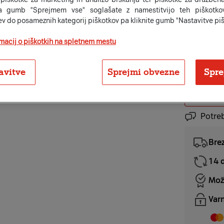
ID: 131013
a gumb "Sprejmem vse" soglašate z namestitvijo teh piškotkov
58,6
ev do posameznih kategorij piškotkov pa kliknite gumb "Nastavitve piš
ali v enkr
rmacij o piškotkih na spletnem mestu
Ni na z
avitve
Sprejmi obvezne
Spre
Potre
Bre
14 d
Mož
Varn