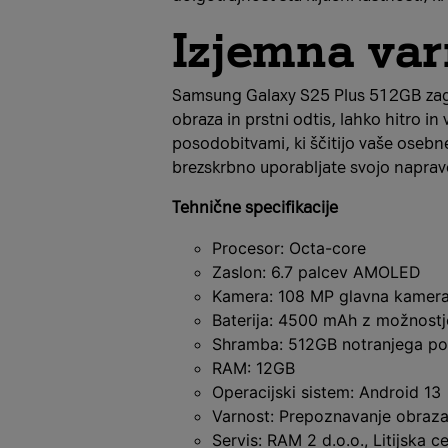
Izjemna var
Samsung Galaxy S25 Plus 512GB zagot
obraza in prstni odtis, lahko hitro i
posodobitvami, ki ščitijo vaše ose
brezskrbno uporabljate svojo napravo
Tehnične specifikacije
Procesor: Octa-core
Zaslon: 6.7 palcev AMOLED
Kamera: 108 MP glavna kamer
Baterija: 4500 mAh z možnostjo
Shramba: 512GB notranjega po
RAM: 12GB
Operacijski sistem: Android 13
Varnost: Prepoznavanje obraza 
Servis: RAM 2 d.o.o., Litijska 