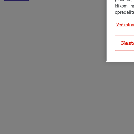
klikom n
opredelit
Več info
Nast