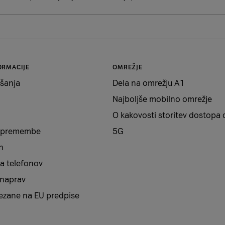
ORMACIJE
OMREŽJE
šanja
Dela na omrežju A1
Najboljše mobilno omrežje
O kakovosti storitev dostopa 
 spremembe
5G
n
a telefonov
 naprav
vezane na EU predpise