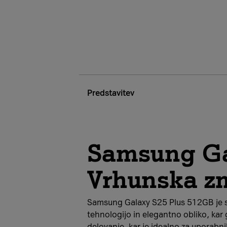
Predstavitev
Samsung Ga
Vrhunska zm
Samsung Galaxy S25 Plus 512GB je si
tehnologijo in elegantno obliko, ka
delovanje, kar je idealno za uporabn