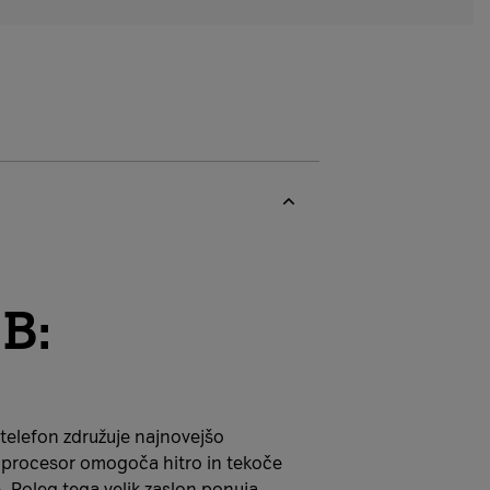
B:
telefon združuje najnovejšo
v procesor omogoča hitro in tekoče
. Poleg tega velik zaslon ponuja