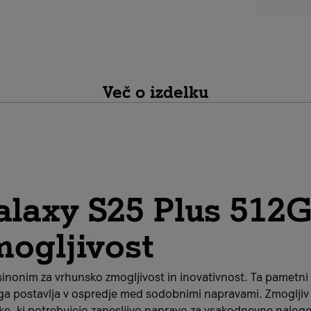
Več o izdelku
laxy S25 Plus 512G
ogljivost
nonim za vrhunsko zmogljivost in inovativnost. Ta pametni 
r ga postavlja v ospredje med sodobnimi napravami. Zmoglji
ike, ki potrebujejo zanesljivo napravo za vsakodnevne naloge