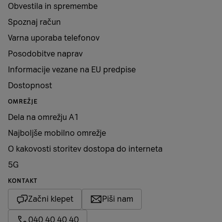
Obvestila in spremembe
Spoznaj račun
Varna uporaba telefonov
Posodobitve naprav
Informacije vezane na EU predpise
Dostopnost
OMREŽJE
Dela na omrežju A1
Najboljše mobilno omrežje
O kakovosti storitev dostopa do interneta
5G
KONTAKT
Začni klepet
Piši nam
040 40 40 40