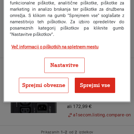
funkcionalne piškotke, analitične piškotke, piškotke za
Znamka:
XIAOMI
marketing in analizo brskanja ter piškotke za družbena
EU pametna vtičnica xiaomi
omrežja. S klikom na gumb "Sprejmem vse" soglašate z
Smart Plug 2
namestitvijo teh piškotkov. Za izbiro opredelitev do
posameznih kategorij piškotkov pa kliknite gumb
Na zalogi
16
99
"Nastavitve piškotkov".
€
Več informacij o piškotkih na spletnem mestu
a1secom.listing.compare-on
Nastavitve
Znamka:
APC
Back-UPS APC 950VA AVR
IEC
Sprejmi obvezne
Sprejmi vse
Na zalogi
Že od
14
41
€
×
12
ali 172,99 €
a1secom.listing.compare-on
Prikazanih
1–2
od
2
izdelkov