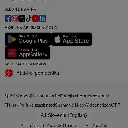
SLEDITE NAM NA
MOBILNA APLIKACIJA MOJ A1
SPLETNA DOSTOPNOST
Aktiviraj pomočnika
Splošni pogoji in spremembe
Pogoji rabe spletne strani
Piškotki
Politika zasebnosti
Snemanje klicev
Videonadzor
APRT
A1 Slovenia (English)
A1 Telekom Austria Group
A1 Austria