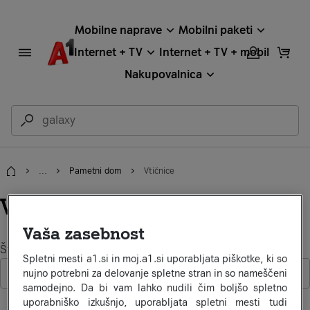
Mobilne naprave
Mobilni paketi
Internet + TV
Internet + TV + mobil
Nakupovalnica
...
Pametni dom
Vtičnice
Domov
Vtičnice
Vaša zasebnost
Št. izdelkov: 2
Spletni mesti a1.si in moj.a1.si uporabljata piškotke, ki so
Filtriraj
Priljubljeno
nujno potrebni za delovanje spletne stran in so nameščeni
samodejno. Da bi vam lahko nudili čim boljšo spletno
uporabniško izkušnjo, uporabljata spletni mesti tudi