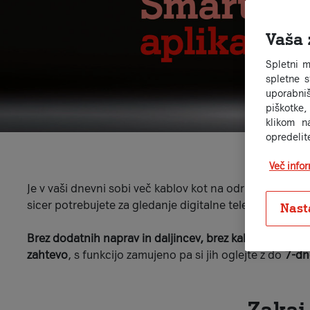
Vaša 
Spletni m
spletne 
uporabniš
piškotke,
klikom n
opredelit
Vstop
Več info
Je v vaši dnevni sobi več kablov kot na odru rock konc
sicer potrebujete za gledanje digitalne televizije.
Nast
Brez dodatnih naprav in daljincev, brez kablov in mont
zahtevo
, s funkcijo zamujeno pa si jih oglejte z do
7-dn