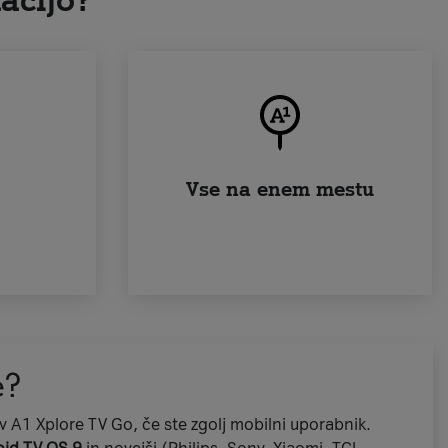
acijo?
Vse na enem mestu
e?
ev A1 Xplore TV Go, če ste zgolj mobilni uporabnik.