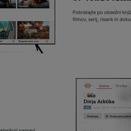
Pobrskajte po obsežni knjiž
filmov, serij, risank in do
aterikoli napravi.