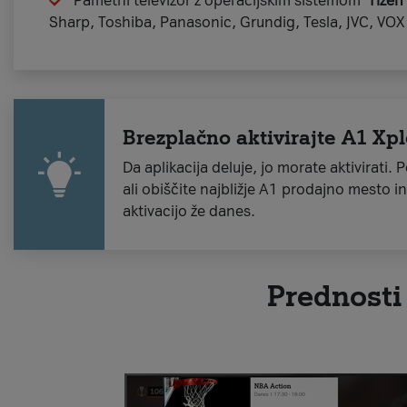
Pametni televizor z operacijskim sistemom
Tizen
Sharp, Toshiba, Panasonic, Grundig, Tesla, JVC, VOX 
Brezplačno aktivirajte A1 Xp
Da aplikacija deluje, jo morate aktivirati.
ali obiščite najbližje A1 prodajno mesto i
aktivacijo že danes.
Prednosti