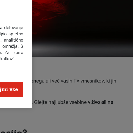
za delovanje
jšo spletno
, analitične
a omrežja. S
. Za izbiro
kotkov".
izije!
, ki nadomesti enega ali več vaših TV vmesnikov, ki jih
jmi vse
eč televizorjev. Glejte najljubše vsebine
v živo ali na