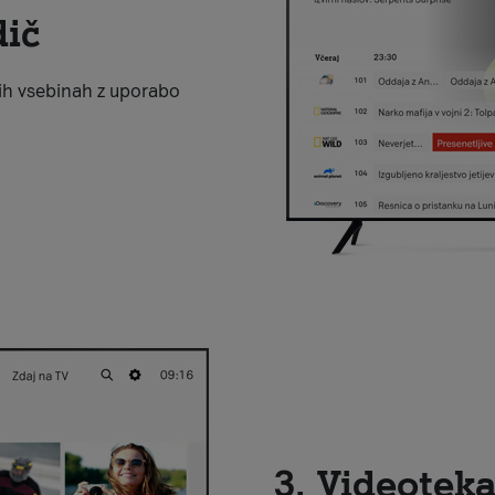
dič
nih vsebinah z uporabo
3. Videotek