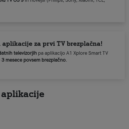
oid TV OS
9
in novejši (Philips, Sony, Xiaomi, TCL,
aplikacije za prvi TV brezplačna!
atnih televizorjih
pa aplikacijo A1 Xplore Smart TV
e
3 mesece povsem brezplačno
.
aplikacije