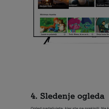
4. Sledenje ogleda
Ogled nadaljujete, kjer ste ga prekinili. Na k