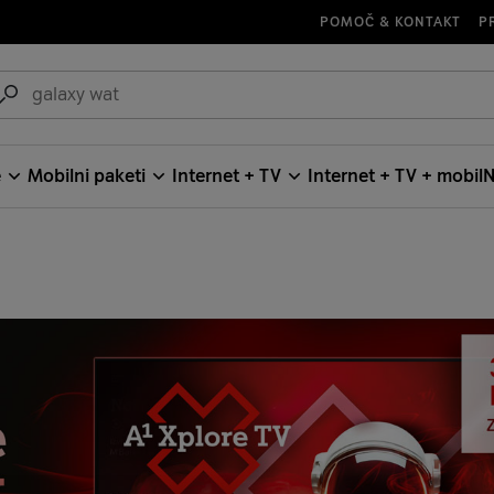
POMOČ & KONTAKT
P
e
Mobilni paketi
Internet + TV
Internet + TV + mobil
N