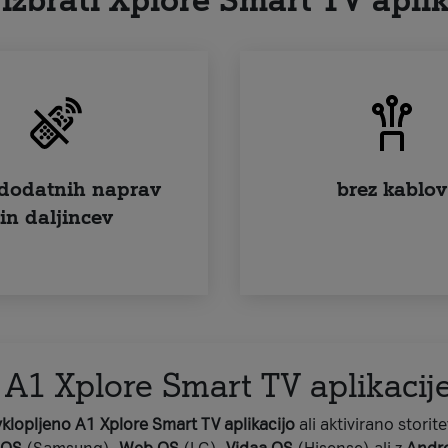
 izbrati Xplore Smart TV aplik
 dodatnih naprav
brez kablov
in daljincev
 A1 Xplore Smart TV aplikacij
vklopljeno A1 Xplore Smart TV aplikacijo
ali aktivirano storit