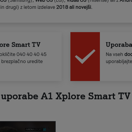
 OS
(Samsung),
Web OS
(LG),
Vidaa OS
(Hisense) ali z
Andr
in drugi) z letom izdelave
2018 ali novejši
.
lore Smart TV
Uporaba 
 Pokličite 040 40 40 45
Na vseh
dod
n brezplačno uredite
uporabljajt
 uporabe A1 Xplore Smart TV 