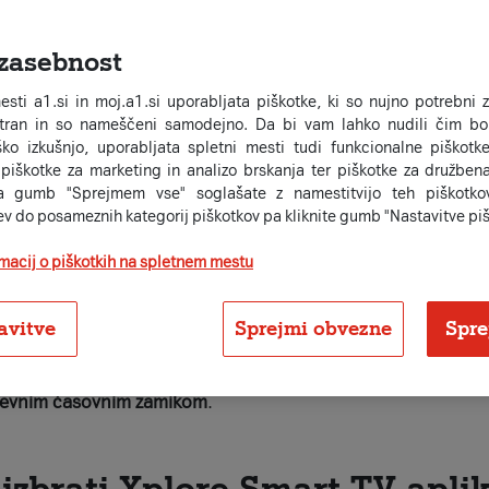
zasebnost
esti a1.si in moj.a1.si uporabljata piškotke, ki so nujno potrebni 
stran in so nameščeni samodejno. Da bi vam lahko nudili čim bol
ko izkušnjo, uporabljata spletni mesti tudi funkcionalne piškotke
 piškotke za marketing in analizo brskanja ter piškotke za družben
a gumb "Sprejmem vse" soglašate z namestitvijo teh piškotkov
ev do posameznih kategorij piškotkov pa kliknite gumb "Nastavitve piš
ite v nov način gledanja telev
rmacij o piškotkih na spletnem mestu
erta?
A1 Xplore Smart TV
je aplikacija za pametne televizorje
avitve
Sprejmi obvezne
Spre
aže
. Aplikacija je še posebej priročna, če doma uporabljate v
evnim časovnim zamikom
.