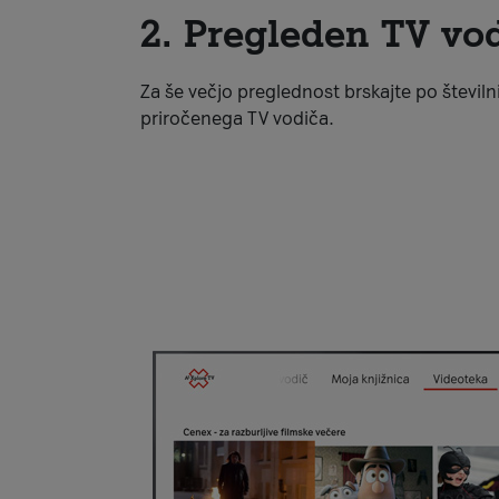
2. Pregleden TV vo
Za še večjo preglednost brskajte po števil
priročenega TV vodiča.