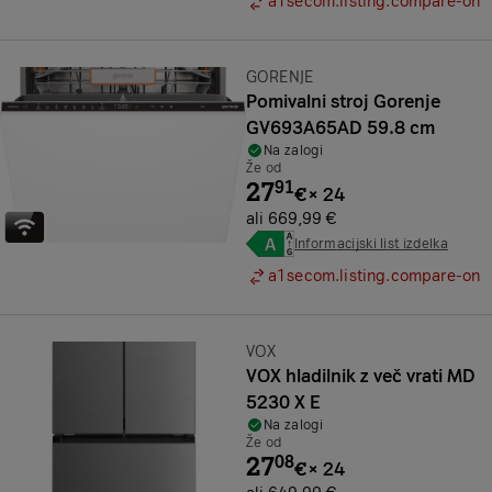
a1secom.listing.compare-on
Znamka:
GORENJE
Pomivalni stroj Gorenje
GV693A65AD 59.8 cm
Na zalogi
Že od
27
91
€
×
24
ali 669,99 €
Informacijski list izdelka
a1secom.listing.compare-on
Znamka:
VOX
VOX hladilnik z več vrati MD
5230 X E
Na zalogi
Že od
27
08
€
×
24