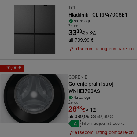
Znamka:
TCL
Hladilnik TCL RP470CSE1
Na zalogi
Že od
33
33
€
×
24
ali 799,99 €
a1secom.listing.compare-on
−20,00 €
Prihranek:
Znamka:
GORENJE
Gorenje pralni stroj
WNHEI72SAS
Na zalogi
Že od
28
33
€
×
12
ali 339,99 €
359,99 €
Informacijski list izdelka
a1secom.listing.compare-on