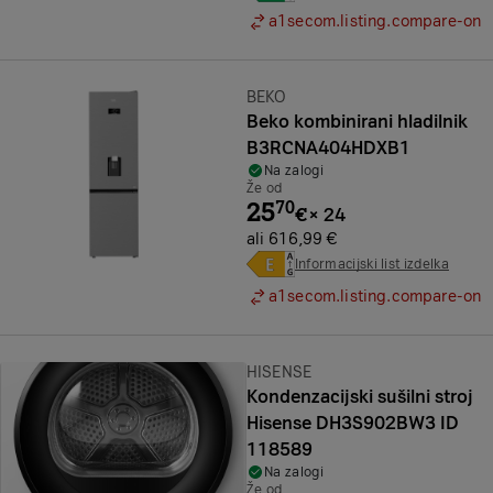
a1secom.listing.compare-on
Znamka:
BEKO
Beko kombinirani hladilnik
B3RCNA404HDXB1
Na zalogi
Že od
25
70
€
×
24
ali 616,99 €
Informacijski list izdelka
a1secom.listing.compare-on
Znamka:
HISENSE
Kondenzacijski sušilni stroj
Hisense DH3S902BW3 ID
118589
Na zalogi
Že od