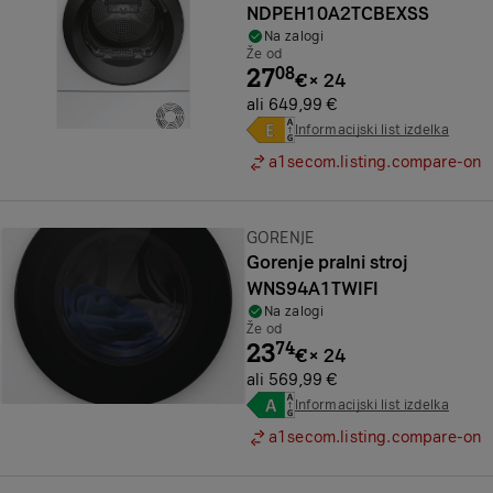
NDPEH10A2TCBEXSS
Na zalogi
Že od
27
08
€
×
24
ali 649,99 €
Informacijski list izdelka
a1secom.listing.compare-on
Znamka:
GORENJE
Gorenje pralni stroj
WNS94A1TWIFI
Na zalogi
Že od
23
74
€
×
24
ali 569,99 €
Informacijski list izdelka
a1secom.listing.compare-on