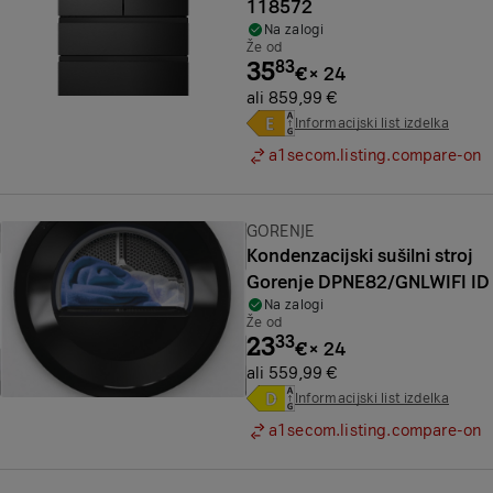
118572
Na zalogi
Že od
35
83
€
×
24
ali 859,99 €
Informacijski list izdelka
a1secom.listing.compare-on
Znamka:
GORENJE
Kondenzacijski sušilni stroj
Gorenje DPNE82/GNLWIFI ID
Na zalogi
Že od
23
33
€
×
24
ali 559,99 €
Informacijski list izdelka
a1secom.listing.compare-on