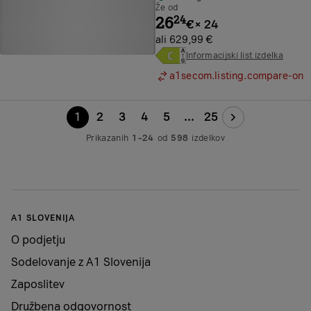
Že od
26
24
€
×
24
ali 629,99 €
Informacijski list izdelka
a1secom.listing.compare-on
1
2
3
4
5
...
25
Prikazanih
1–24
od
598
izdelkov
A1 SLOVENIJA
O podjetju
Sodelovanje z A1 Slovenija
Zaposlitev
Družbena odgovornost