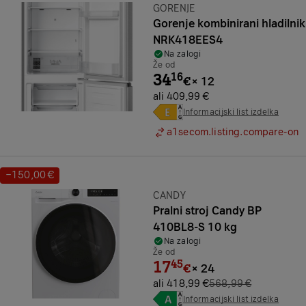
Znamka:
GORENJE
Gorenje kombinirani hladilnik
NRK418EES4
Na zalogi
Že od
34
16
€
×
12
ali 409,99 €
Informacijski list izdelka
a1secom.listing.compare-on
−150,00 €
Prihranek:
Znamka:
CANDY
Pralni stroj Candy BP
410BL8-S 10 kg
Na zalogi
Že od
17
45
€
×
24
ali 418,99 €
568,99 €
Informacijski list izdelka