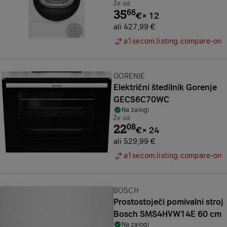
Že od
35
66
€
×
12
ali 427,99 €
a1secom.listing.compare-on
Znamka:
GORENJE
Električni štedilnik Gorenje
GECS6C70WC
Na zalogi
Že od
22
08
€
×
24
ali 529,99 €
a1secom.listing.compare-on
Znamka:
BOSCH
Prostostoječi pomivalni stroj
Bosch SMS4HVW14E 60 cm
Na zalogi