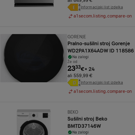
ali 649,99 €
Informacijski list izdelka
a1secom.listing.compare-on
Znamka:
GORENJE
Pralno-sušilni stroj Gorenje
WD2PA1X64ADW ID 118586
Na zalogi
Že od
23
33
€
×
24
ali 559,99 €
Informacijski list izdelka
a1secom.listing.compare-on
Znamka:
BEKO
Sušilni stroj Beko
BMTD37146W
Na zalogi