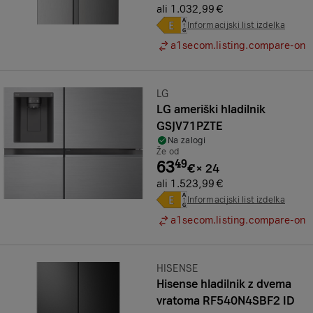
ali 1.032,99 €
Informacijski list izdelka
a1secom.listing.compare-on
Znamka:
LG
LG ameriški hladilnik
GSJV71PZTE
Na zalogi
Že od
63
49
€
×
24
ali 1.523,99 €
Informacijski list izdelka
a1secom.listing.compare-on
Znamka:
HISENSE
Hisense hladilnik z dvema
vratoma RF540N4SBF2 ID