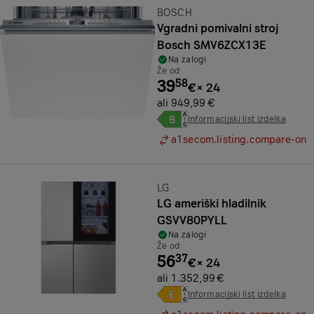
Znamka:
BOSCH
Vgradni pomivalni stroj
Bosch SMV6ZCX13E
Na zalogi
Že od
39
58
€
×
24
ali 949,99 €
Informacijski list izdelka
a1secom.listing.compare-on
Znamka:
LG
LG ameriški hladilnik
GSVV80PYLL
Na zalogi
Že od
56
37
€
×
24
ali 1.352,99 €
Informacijski list izdelka