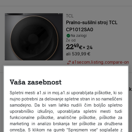
Znamka:
TCL
Pralno-sušilni stroj TCL
CP1012SA0
Na zalogi
Že od
22
49
€
×
24
ali 539,99 €
a1secom.listing.compare-on
Vaša zasebnost
Znamka:
GORENJE
Gorenje kombinirani hladilnik
Spletni mesti a1.si in moj.a1.si uporabljata piškotke, ki so
NRK619CAXL4
nujno potrebni za delovanje spletne stran in so nameščeni
Na zalogi
samodejno. Da bi vam lahko nudili čim boljšo spletno
Že od
25
uporabniško izkušnjo, uporabljata spletni mesti tudi
83
€
×
24
funkcionalne piškotke, analitične piškotke, piškotke za
ali 619,99 €
marketing in analizo brskanja ter piškotke za družbena
Informacijski list izdelka
omrežja. S klikom na gumb "Sprejmem vse" soglašate z