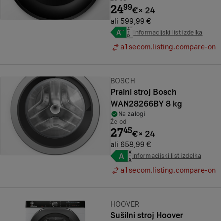
24
99
€
×
24
ali 599,99 €
Informacijski list izdelka
a1secom.listing.compare-on
Znamka:
BOSCH
Pralni stroj Bosch
WAN28266BY 8 kg
Na zalogi
Že od
27
45
€
×
24
ali 658,99 €
Informacijski list izdelka
a1secom.listing.compare-on
Znamka:
HOOVER
Sušilni stroj Hoover