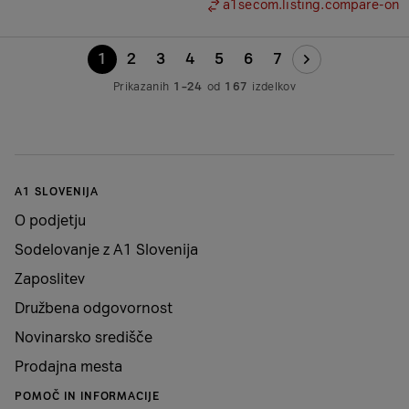
a1secom.listing.compare-on
1
2
3
4
5
6
7
Prikazanih
1–24
od
167
izdelkov
A1 SLOVENIJA
O podjetju
Sodelovanje z A1 Slovenija
Zaposlitev
Družbena odgovornost
Novinarsko središče
Prodajna mesta
POMOČ IN INFORMACIJE