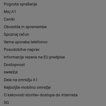
Pogosta vprašanja
Moj A1
Ceniki
Obvestila in spremembe
Spoznaj račun
Varna uporaba telefonov
Posodobitve naprav
Informacije vezane na EU predpise
Dostopnost
OMREŽJE
Dela na omrežju A1
Najboljše mobilno omrežje
O kakovosti storitev dostopa do interneta
5G