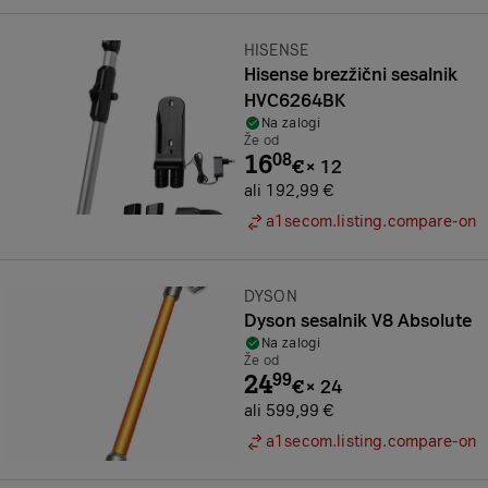
Znamka:
HISENSE
Hisense brezžični sesalnik
HVC6264BK
Na zalogi
Že od
16
08
€
×
12
ali 192,99 €
a1secom.listing.compare-on
Znamka:
DYSON
Dyson sesalnik V8 Absolute
Na zalogi
Že od
24
99
€
×
24
ali 599,99 €
a1secom.listing.compare-on