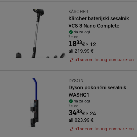
Znamka:
KÄRCHER
Kärcher baterijski sesalnik
VCS 3 Nano Complete
Na zalogi
Že od
18
33
€
×
12
ali 219,99 €
a1secom.listing.compare-on
Znamka:
DYSON
Dyson pokončni sesalnik
WASHG1
Na zalogi
Že od
34
33
€
×
24
ali 823,99 €
a1secom.listing.compare-on