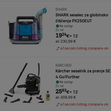
Znamka:
SHARK
SHARK sesalec za globinsko
čiščenje PX250EUT
Na zalogi
Že od
19
24
€
×
12
ali 230,99 €
a1secom.listing.compare-on
Znamka:
KÄRCHER
Kärcher sesalnik za pranje SE
4 Go!Further
Na zalogi
Že od
25
83
€
×
12
ali 309,99 €
a1secom.listing.compare-on