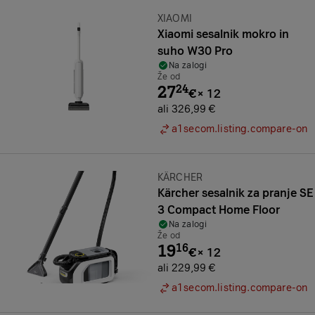
Znamka:
XIAOMI
Xiaomi sesalnik mokro in
suho W30 Pro
Na zalogi
Že od
27
24
€
×
12
ali 326,99 €
a1secom.listing.compare-on
Znamka:
KÄRCHER
Kärcher sesalnik za pranje SE
3 Compact Home Floor
Na zalogi
Že od
19
16
€
×
12
ali 229,99 €
a1secom.listing.compare-on