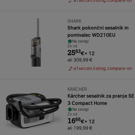
a1secom.listing.compare-on
Znamka:
SHARK
Shark pokončni sesalnik in
pomivalec WD210EU
Na zalogi
Že od
25
83
€
×
12
ali 309,99 €
a1secom.listing.compare-on
Znamka:
KÄRCHER
Kärcher sesalnik za pranje SE
3 Compact Home
Na zalogi
Že od
16
66
€
×
12
ali 199,99 €