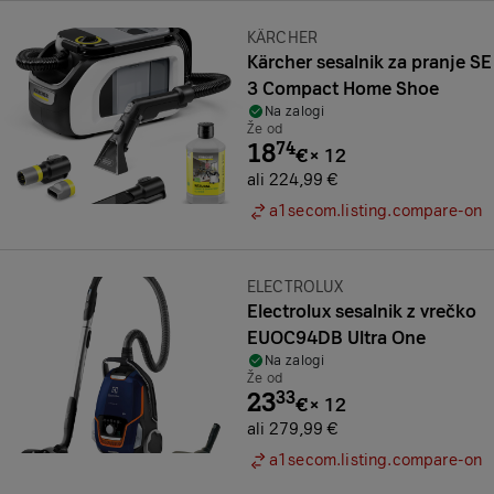
Znamka:
KÄRCHER
Kärcher sesalnik za pranje SE
3 Compact Home Shoe
Na zalogi
Že od
18
74
€
×
12
ali 224,99 €
a1secom.listing.compare-on
Znamka:
ELECTROLUX
Electrolux sesalnik z vrečko
EUOC94DB Ultra One
Na zalogi
Že od
23
33
€
×
12
ali 279,99 €
a1secom.listing.compare-on