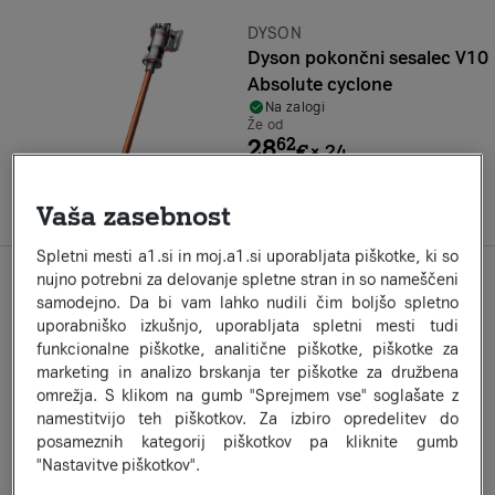
Znamka:
DYSON
Dyson pokončni sesalec V10
Absolute cyclone
Na zalogi
Že od
28
62
€
×
24
ali 686,99 €
a1secom.listing.compare-on
Vaša zasebnost
Spletni mesti a1.si in moj.a1.si uporabljata piškotke, ki so
nujno potrebni za delovanje spletne stran in so nameščeni
Znamka:
BOSCH
samodejno. Da bi vam lahko nudili čim boljšo spletno
Ročni sesalnik Bosch
uporabniško izkušnjo, uporabljata spletni mesti tudi
BBS712A
funkcionalne piškotke, analitične piškotke, piškotke za
Na zalogi
marketing in analizo brskanja ter piškotke za družbena
Že od
35
49
omrežja. S klikom na gumb "Sprejmem vse" soglašate z
€
×
12
namestitvijo teh piškotkov. Za izbiro opredelitev do
ali 425,99 €
posameznih kategorij piškotkov pa kliknite gumb
a1secom.listing.compare-on
"Nastavitve piškotkov".