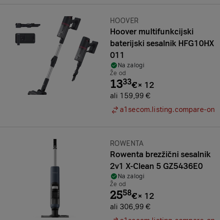
Znamka:
HOOVER
Hoover multifunkcijski
baterijski sesalnik HFG10HX
011
Na zalogi
Že od
13
33
€
×
12
ali 159,99 €
a1secom.listing.compare-on
Znamka:
ROWENTA
Rowenta brezžični sesalnik
2v1 X-Clean 5 GZ5436E0
Na zalogi
Že od
25
58
€
×
12
ali 306,99 €