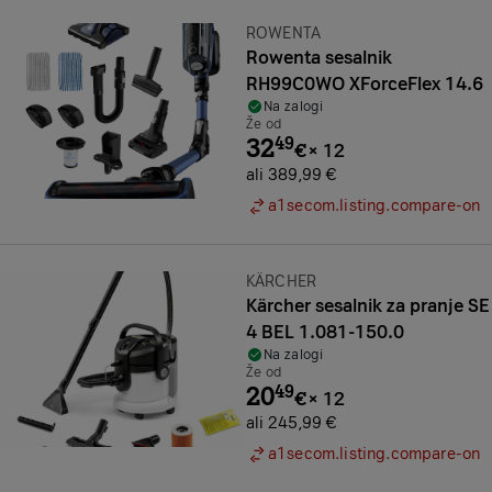
Znamka:
ROWENTA
Rowenta sesalnik
RH99C0WO XForceFlex 14.6
Na zalogi
Že od
32
49
€
×
12
ali 389,99 €
a1secom.listing.compare-on
Znamka:
KÄRCHER
Kärcher sesalnik za pranje SE
4 BEL 1.081-150.0
Na zalogi
Že od
20
49
€
×
12
ali 245,99 €
a1secom.listing.compare-on