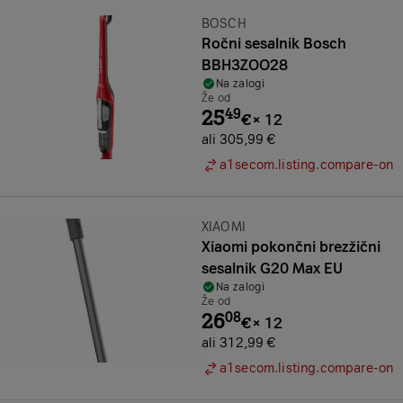
Znamka:
BOSCH
Ročni sesalnik Bosch
BBH3ZOO28
Na zalogi
Že od
25
49
€
×
12
ali 305,99 €
a1secom.listing.compare-on
Znamka:
XIAOMI
Xiaomi pokončni brezžični
sesalnik G20 Max EU
Na zalogi
Že od
26
08
€
×
12
ali 312,99 €
a1secom.listing.compare-on