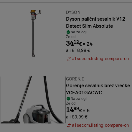
Znamka:
DYSON
Dyson palični sesalnik V12
Detect Slim Absolute
Na zalogi
Že od
34
12
€
×
24
ali 818,99 €
a1secom.listing.compare-on
Znamka:
GORENJE
Gorenje sesalnik brez vrečke
VCEA01GACWC
Na zalogi
Že od
14
99
€
×
6
ali 89,99 €
a1secom.listing.compare-on