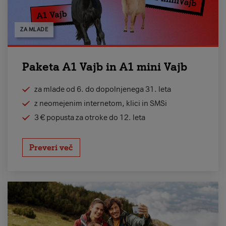
ZA MLADE
Paketa A1 Vajb in A1 mini Vajb
za mlade od 6. do dopolnjenega 31. leta
z neomejenim internetom, klici in SMSi
3 € popusta za otroke do 12. leta
Preveri več