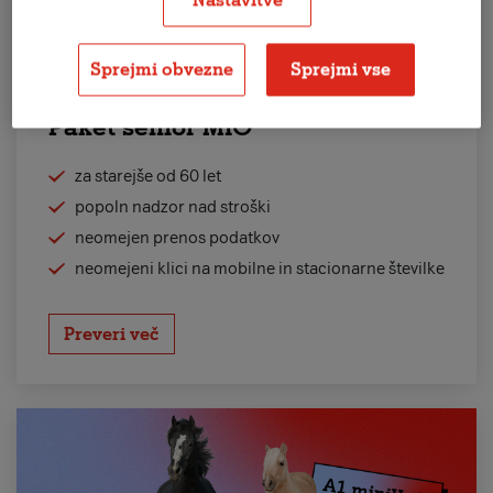
Nastavitve
ZA UPOKOJENCE
Sprejmi obvezne
Sprejmi vse
Paket senior MIO
za starejše od 60 let
popoln nadzor nad stroški
neomejen prenos podatkov
neomejeni klici na mobilne in stacionarne številke
Preveri več