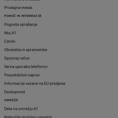
Prodajna mesta
POMOČ IN INFORMACIJE
Pogosta vprašanja
Moj A1
Ceniki
Obvestila in spremembe
Spoznaj račun
Varna uporaba telefonov
Posodobitve naprav
Informacije vezane na EU predpise
Dostopnost
OMREŽJE
Dela na omrežju A1
Najboljše mobilno omrežje