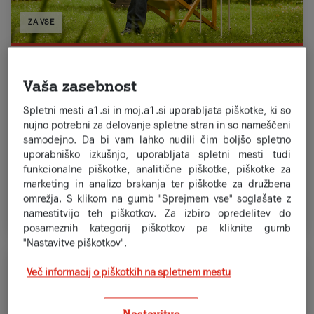
ZA VSE
Paketi MIO za vsakogar
Vaša zasebnost
neomejeni klici in SMS/MMS
Spletni mesti a1.si in moj.a1.si uporabljata piškotke, ki so
neomejen prenos podatkov v Sloveniji
nujno potrebni za delovanje spletne stran in so nameščeni
samodejno. Da bi vam lahko nudili čim boljšo spletno
vključeno Osnovno turistično zavarovanje s kritji
uporabniško izkušnjo, uporabljata spletni mesti tudi
do 50.000 €
funkcionalne piškotke, analitične piškotke, piškotke za
marketing in analizo brskanja ter piškotke za družbena
omrežja. S klikom na gumb "Sprejmem vse" soglašate z
Preveri več
namestitvijo teh piškotkov. Za izbiro opredelitev do
posameznih kategorij piškotkov pa kliknite gumb
"Nastavitve piškotkov".
Več informacij o piškotkih na spletnem mestu