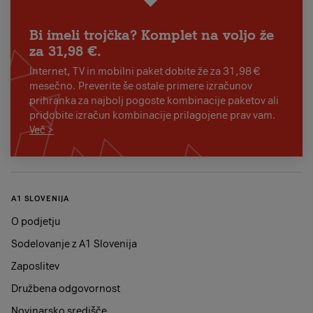
Bi imeli trojčka? Komplet na voljo že
za 31,98 €.
Internet, TV in mobilni paket dobite že za 31,98 €
mesečno. Preverite še ostale primere izračunov
prihranka za najbolj pogoste kombinacije paketov ali
pridobite izračun kombinacije prilagojene prav vam.
Več >
A1 SLOVENIJA
O podjetju
Sodelovanje z A1 Slovenija
Zaposlitev
Družbena odgovornost
Novinarsko središče