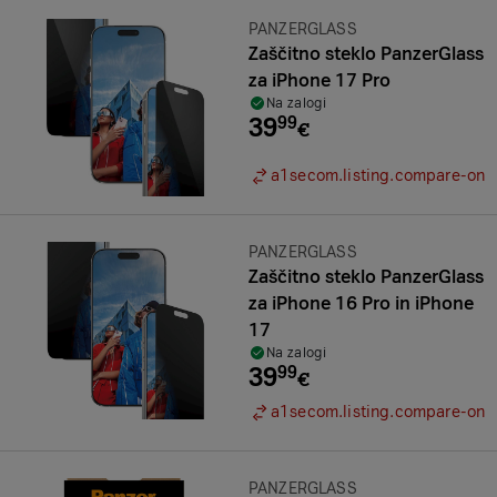
Znamka:
PANZERGLASS
Zaščitno steklo PanzerGlass
za iPhone 17 Pro
Na zalogi
39
99
€
a1secom.listing.compare-on
Znamka:
PANZERGLASS
Zaščitno steklo PanzerGlass
za iPhone 16 Pro in iPhone
17
Na zalogi
39
99
€
a1secom.listing.compare-on
Znamka:
PANZERGLASS