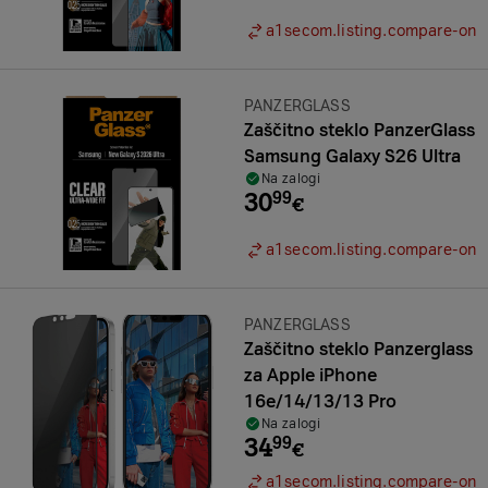
a1secom.listing.compare-on
Znamka:
PANZERGLASS
Zaščitno steklo PanzerGlass
Samsung Galaxy S26 Ultra
Na zalogi
30
99
€
a1secom.listing.compare-on
Znamka:
PANZERGLASS
Zaščitno steklo Panzerglass
za Apple iPhone
16e/14/13/13 Pro
Na zalogi
34
99
€
a1secom.listing.compare-on