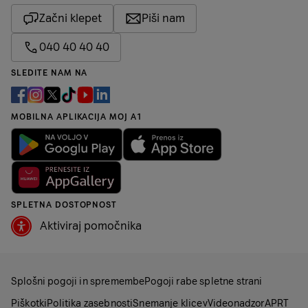
Začni klepet
Piši nam
040 40 40 40
SLEDITE NAM NA
MOBILNA APLIKACIJA MOJ A1
SPLETNA DOSTOPNOST
Aktiviraj pomočnika
Splošni pogoji in spremembe
Pogoji rabe spletne strani
Piškotki
Politika zasebnosti
Snemanje klicev
Videonadzor
APRT