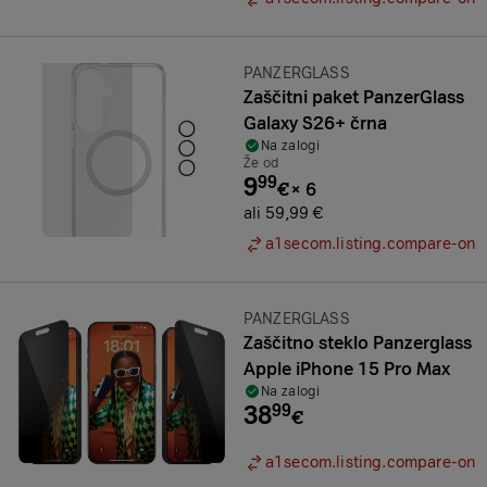
Znamka:
PANZERGLASS
Zaščitni paket PanzerGlass
Galaxy S26+ črna
Na zalogi
Že od
9
99
€
×
6
ali 59,99 €
a1secom.listing.compare-on
Znamka:
PANZERGLASS
Zaščitno steklo Panzerglass
Apple iPhone 15 Pro Max
Na zalogi
38
99
€
a1secom.listing.compare-on