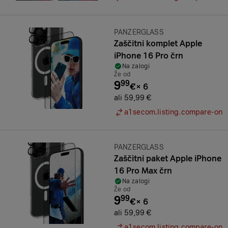
Znamka:
PANZERGLASS
Zaščitni komplet Apple
iPhone 16 Pro črn
Na zalogi
Že od
9
99
€
×
6
ali 59,99 €
a1secom.listing.compare-on
Znamka:
PANZERGLASS
Zaščitni paket Apple iPhone
16 Pro Max črn
Na zalogi
Že od
9
99
€
×
6
ali 59,99 €
a1secom.listing.compare-on