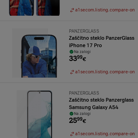
a1secom.listing.compare-on
Znamka:
PANZERGLASS
Zaščitno steklo PanzerGlass
iPhone 17 Pro
Na zalogi
33
99
€
a1secom.listing.compare-on
Znamka:
PANZERGLASS
Zaščitno steklo Panzerglass
Samsung Galaxy A54
Na zalogi
25
99
€
a1secom.listing.compare-on