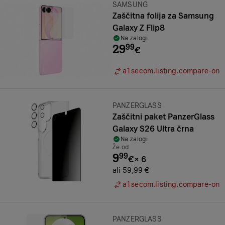
Znamka:
SAMSUNG
Zaščitna folija za Samsung
Galaxy Z Flip8
Na zalogi
29
99
€
a1secom.listing.compare-on
Znamka:
PANZERGLASS
Zaščitni paket PanzerGlass
Galaxy S26 Ultra črna
Na zalogi
Že od
9
99
€
×
6
ali 59,99 €
a1secom.listing.compare-on
Znamka:
PANZERGLASS