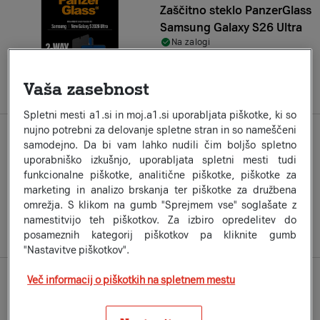
Zaščitno steklo PanzerGlass
Samsung Galaxy S26 Ultra
Na zalogi
30
99
€
Vaša zasebnost
a1secom.listing.compare-on
Spletni mesti a1.si in moj.a1.si uporabljata piškotke, ki so
nujno potrebni za delovanje spletne stran in so nameščeni
Znamka:
PANZERGLASS
samodejno. Da bi vam lahko nudili čim boljšo spletno
Zaščitno steklo Panzerglass
uporabniško izkušnjo, uporabljata spletni mesti tudi
Samsung Galaxy S25
funkcionalne piškotke, analitične piškotke, piškotke za
Na zalogi
marketing in analizo brskanja ter piškotke za družbena
35
99
€
omrežja. S klikom na gumb "Sprejmem vse" soglašate z
namestitvijo teh piškotkov. Za izbiro opredelitev do
a1secom.listing.compare-on
posameznih kategorij piškotkov pa kliknite gumb
"Nastavitve piškotkov".
Več informacij o piškotkih na spletnem mestu
Znamka:
PANZERGLASS
Zaščitno steklo Panzerglass
Samsung Galaxy S25 Ultra