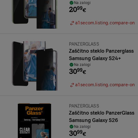
Na zalogi
20
99
€
a1secom.listing.compare-on
Znamka:
PANZERGLASS
Zaščitno steklo Panzerglass
Samsung Galaxy S24+
Na zalogi
30
99
€
a1secom.listing.compare-on
Znamka:
PANZERGLASS
Zaščitno steklo PanzerGlass
Samsung Galaxy S26
Na zalogi
30
99
€