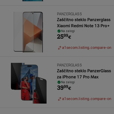
Znamka:
PANZERGLASS
Zaščitno steklo Panzerglass
Xiaomi Redmi Note 13 Pro+
Na zalogi
25
99
€
a1secom.listing.compare-on
Znamka:
PANZERGLASS
Zaščitno steklo PanzerGlass
za iPhone 17 Pro Max
Na zalogi
39
99
€
a1secom.listing.compare-on