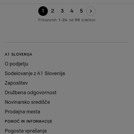
1
2
3
4
5
Prikazanih
1–24
od
98
izdelkov
A1 SLOVENIJA
O podjetju
Sodelovanje z A1 Slovenija
Zaposlitev
Družbena odgovornost
Novinarsko središče
Prodajna mesta
POMOČ IN INFORMACIJE
Pogosta vprašanja