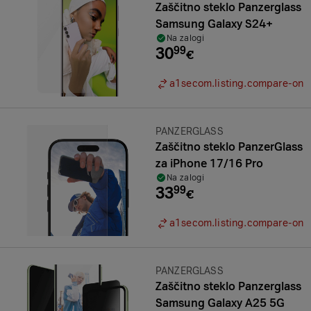
Zaščitno steklo Panzerglass
Samsung Galaxy S24+
Na zalogi
30
99
€
a1secom.listing.compare-on
Znamka:
PANZERGLASS
Zaščitno steklo PanzerGlass
za iPhone 17/16 Pro
Na zalogi
33
99
€
a1secom.listing.compare-on
Znamka:
PANZERGLASS
Zaščitno steklo Panzerglass
Samsung Galaxy A25 5G