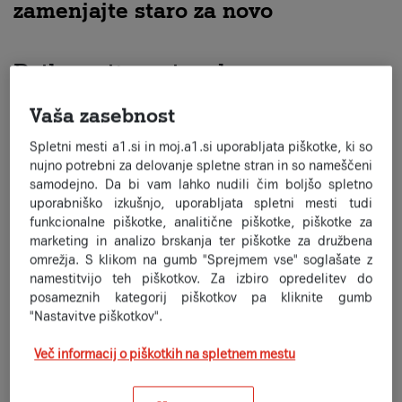
zamenjajte staro za novo
Prihranite pri nakupu novega
telefona.
Vaša zasebnost
Svojega starega telefona ali tablice ne odložite v predal. Raje
Spletni mesti a1.si in moj.a1.si uporabljata piškotke, ki so
ga prinesite na prodajno mesto A1 in prihranite pri nakupu
nujno potrebni za delovanje spletne stran in so nameščeni
nove naprave.
samodejno. Da bi vam lahko nudili čim boljšo spletno
Ceno nove naprave
bomo ob 12- ali 24-mesečni vezavi
znižali
uporabniško izkušnjo, uporabljata spletni mesti tudi
za odkupno vrednost
starega telefona ali tablice.
funkcionalne piškotke, analitične piškotke, piškotke za
marketing in analizo brskanja ter piškotke za družbena
Informativno oceno vrednosti naprave silahko izračunate na
omrežja. S klikom na gumb "Sprejmem vse" soglašate z
spletni strani
Risajkl.com
.
namestitvijo teh piškotkov. Za izbiro opredelitev do
posameznih kategorij piškotkov pa kliknite gumb
"Nastavitve piškotkov".
Zakaj staro zamenjati za novo pri
Več informacij o piškotkih na spletnem mestu
A1
?