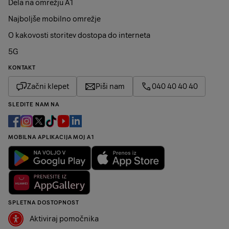
Dela na omrežju A1
Najboljše mobilno omrežje
O kakovosti storitev dostopa do interneta
5G
KONTAKT
Začni klepet
Piši nam
040 40 40 40
SLEDITE NAM NA
MOBILNA APLIKACIJA MOJ A1
SPLETNA DOSTOPNOST
Aktiviraj pomočnika