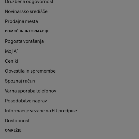
Družbena odgovornost
Kaj moram pred menjavo urediti na stari napravi?
Preverite, ali je zaslon brez razpok in globokih prask ter
Novinarsko središče
ali napravo lahko vključite. Priporočamo tudi, da
Prodajna mesta
prenesete vse pomembne podatke in izbrišete svoje
uporabniške račune (iCloud, Apple ID, Google ...).
POMOČ IN INFORMACIJE
Pogosta vprašanja
Kako je izračunan prihranek?
Pri informativnem izračunu upoštevamo odkupno ceno 2
Moj A1
leti starega primerljivega telefona ali tablice iste znamke
Ceniki
in modela.
Obvestila in spremembe
Spoznaj račun
Varna uporaba telefonov
Posodobitve naprav
Informacije vezane na EU predpise
Dostopnost
OMREŽJE