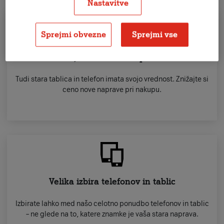
Nastavitve
Sprejmi obvezne
Sprejmi vse
Nižja cena nove naprave
Tudi stara tablica in telefon imata svojo vrednost. Znižajte si
ceno nove naprave pri nakupu.
Velika izbira telefonov in tablic
Izbirate lahko med našo celotno ponudbo telefonov in tablic
– ne glede na to, katere znamke je vaša stara naprava.