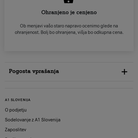
Ohranjeno je cenjeno
Ob menjavi vašo staro napravo ocenimo glede na
ohranjenost. Bolj bo ohranjena, višja bo odkupna cena.
Pogosta vprašanja
Ali lahko telefon menjam za tablico in obratno?
Seveda. Odkupno ceno vašega starega telefona oziroma
tablice upoštevamo ne glede na to, ali kupujete nov
A1 SLOVENIJA
telefon ali tablico.
O podjetju
Od česa sta odvisna odkupna cena in prihranek?
Sodelovanje z A1 Slovenija
Vašo staro napravo ocenimo glede na znamko, model in
ohranjenost. Bolj bo ohranjena, višja bo odkupna cena.
Zaposlitev