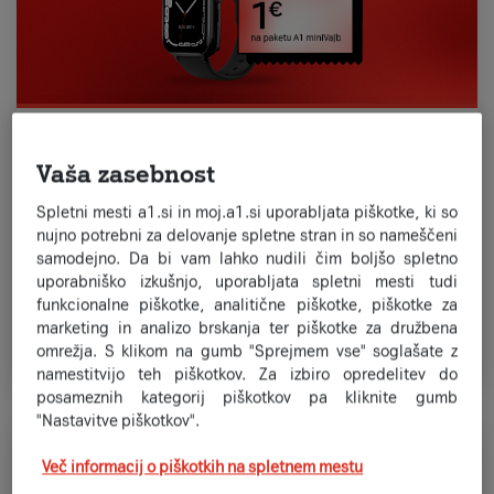
Poskrbi za brezskrbnost in
Vaša zasebnost
varnost otroka s pametno uro!
Ura Maxcom Kiddo 4G s privlačnim videzom
Spletni mesti a1.si in moj.a1.si uporabljata piškotke, ki so
zagotavlja varnost, zabavo in zdrav način življenja.
nujno potrebni za delovanje spletne stran in so nameščeni
Dovolite svojim otrokom, da raziščejo svet
samodejno. Da bi vam lahko nudili čim boljšo spletno
tehnologije na varen in interaktiven način.
Več
.
uporabniško izkušnjo, uporabljata spletni mesti tudi
funkcionalne piškotke, analitične piškotke, piškotke za
marketing in analizo brskanja ter piškotke za družbena
Preveri več
omrežja. S klikom na gumb "Sprejmem vse" soglašate z
namestitvijo teh piškotkov. Za izbiro opredelitev do
posameznih kategorij piškotkov pa kliknite gumb
"Nastavitve piškotkov".
Če otrok potrebuje samo mobilni
Več informacij o piškotkih na spletnem mestu