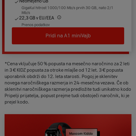
Neomejeno GB
GigaKul hitrost 1000/100 Mb/s prvih 30 GB, nato 2/1
Mb/s
22,3 GB v EU/EEA
Prenos podatkov
Pridi na A1 miniVajb
*Cena vključuje 50 % popusta na mesečno naročnino za 2 leti
in 3 € KIDZ popusta za otroke mlajše od 12 let. 3 € popusta
uporabnik obdrži do 12. leta starosti. Pogoj je sklenitev
novega naročniškega razmerja in 24-mesečna vezava. Če ob
sklenitvi naročniškega razmerja predložite tudi unikatno kodo
Pripelji prijatelja, popust prejme tudi obstoječi naročnik, ki je
prejel kodo.