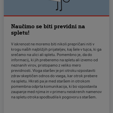
Naučimo se biti previdni na
spletu!
V iskrenost ne moremo biti nikoli prepričani niti v
krogu naših najbližjih prijateljev, kaj šele v tujca, ki ga
srečamo na ulici ali spletu. Pomembno je, da do
informacij, ki jih preberemo na spletu ali izvemo od
neznanih virov, pristopamo z veliko mero
previdnosti. Vloga staršev je pri otroku vzpostaviti
zdrav skeptičen odnos do vsega, kar otrok prebere
na spletu. Hkrati pa je med staršem in otrokom
pomembna odprta komunikacija, ki bo vzpostavila
zaupanje med njima in v primeru neiskrenih namenov
na spletu otroka spodbudila k pogovoru s staršem.