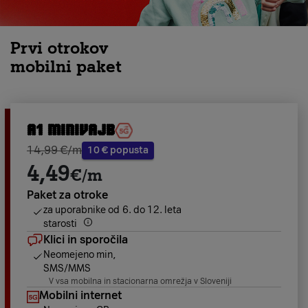
Prvi otrokov
mobilni paket
A1 miniVajb
14,99 €/m
10 € popusta
4,49
€/m
Paket za otroke
za uporabnike od 6. do 12. leta
starosti
Klici in sporočila
Neomejeno min,
SMS/MMS
V vsa mobilna in stacionarna omrežja v Sloveniji
Mobilni internet