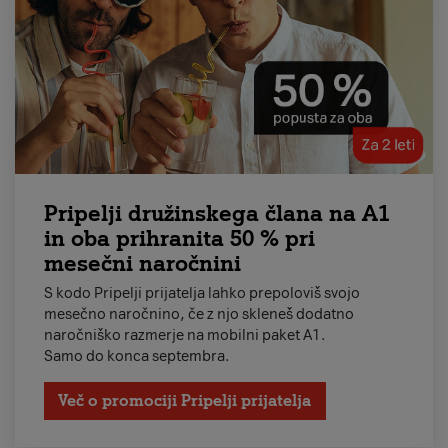
Pripelji družinskega člana na A1
in oba prihranita 50 % pri
mesečni naročnini
S kodo Pripelji prijatelja lahko prepoloviš svojo
mesečno naročnino, če z njo skleneš dodatno
naročniško razmerje na mobilni paket A1.
Samo do konca septembra.
Več o promociji Pripelji prijatelja