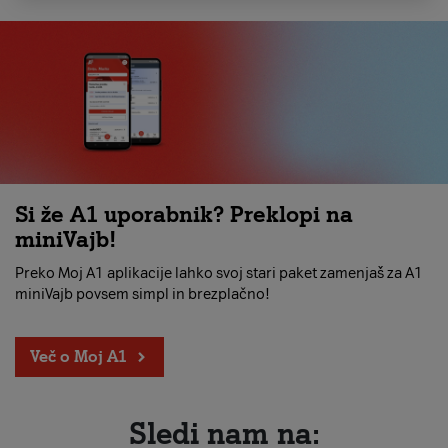
Si že A1 uporabnik? Preklopi na
miniVajb!
Preko Moj A1 aplikacije lahko svoj stari paket zamenjaš za A1
miniVajb povsem simpl in brezplačno!
Več o Moj A1
Sledi nam na: