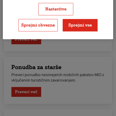
paket…
Nastavitve
Odkrij prednosti A1 Vajb paketov za mlade in preveri
ponudbo neomejenih A1 Vajb paketov po znižani
ceni.
Sprejmi obvezne
Sprejmi vse
Preveri več
Ponudba za starše
Preveri ponudbo neomejenih mobilnih paketov MIO z
vključenim turističnim zavarovanjem.
Preveri več