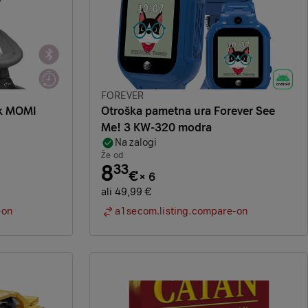
Znamka:
FOREVER
ik MOMI
Otroška pametna ura Forever See
Me! 3 KW-320 modra
Na zalogi
Že od
8
33
€
×
6
ali 49,99 €
-on
a1secom.listing.compare-on