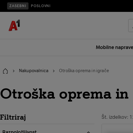
ZASEBNI
POSLOVNI
Mobilne naprav
Nakupovalnica
Otroška oprema in igrače
Domov
Otroška oprema in 
Filtriraj
Št. izdelkov: 
Razpoložljivost