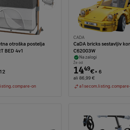
Znamka:
CADA
na otroška postelja
CaDA bricks sestavljiv ko
T BED 4v1
C62003W
Na zalogi
Že od
14
49
€
12
×
6
ali 86,99 €
isting.compare-on
a1secom.listing.compare