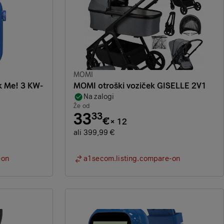
Znamka:
MOMI
k Me! 3 KW-
MOMI otroški voziček GISELLE 2V1
Na zalogi
Že od
33
33
€
×
12
ali 399,99 €
-on
a1secom.listing.compare-on