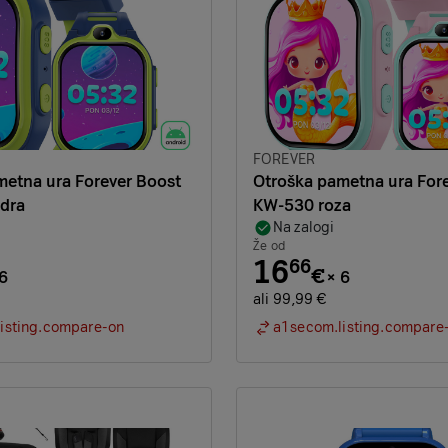
Znamka:
FOREVER
metna ura Forever Boost
Otroška pametna ura For
dra
KW-530 roza
Na zalogi
Že od
16
66
€
6
×
6
ali 99,99 €
isting.compare-on
a1secom.listing.compare