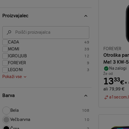
Proizvajalec
CADA
49
izdelkov
Znamka:
FOREVER
MOMI
39
izdelkov
Otroška pa
IGROLJUB
12
izdelkov
Me! 3 KW-5
FOREVER
9
izdelkov
Na zalogi
LEGONI
3
izdelkov
Že od
Pokaži vse
13
33
€
×
ali 79,99 €
Barva
a1secom.l
Bela
108
izdelkov
Večbarvna
10
izdelkov
Črna