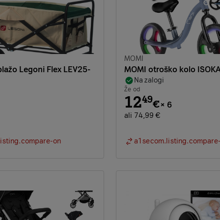
Znamka:
MOMI
plažo Legoni Flex LEV25-
MOMI otroško kolo ISOK
Na zalogi
Že od
12
49
€
×
6
ali 74,99 €
isting.compare-on
a1secom.listing.compare