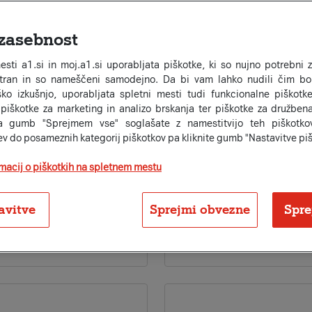
zasebnost
esti a1.si in moj.a1.si uporabljata piškotke, ki so nujno potrebni 
stran in so nameščeni samodejno. Da bi vam lahko nudili čim bol
ko izkušnjo, uporabljata spletni mesti tudi funkcionalne piškotke
 piškotke za marketing in analizo brskanja ter piškotke za družben
a gumb "Sprejmem vse" soglašate z namestitvijo teh piškotkov
Znamka:
FOREVER
ev do posameznih kategorij piškotkov pa kliknite gumb "Nastavitve piš
metna ura Forever Look
Otroška pametna ura For
20 roza
KW-530 črna
rmacij o piškotkih na spletnem mestu
Na zalogi
Že od
16
66
€
6
×
6
avitve
Sprejmi obvezne
Spre
ali 99,99 €
isting.compare-on
a1secom.listing.compare