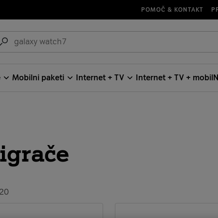
POMOČ & KONTAKT
P
e
Mobilni paketi
Internet + TV
Internet + TV + mobil
N
igrače
120