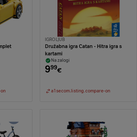
Znamka:
IGROLJUB
mplet
Družabna igra Catan - Hitra igra s
kartami
Na zalogi
9
99
€
-on
a1secom.listing.compare-on