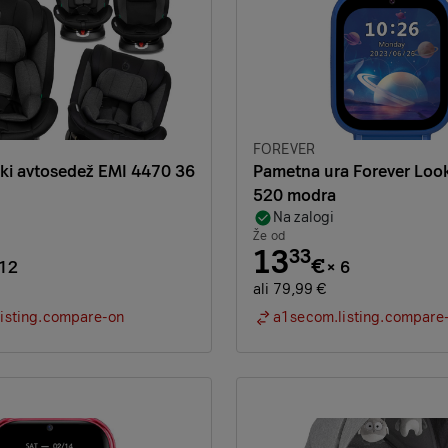
Znamka:
FOREVER
ki avtosedež EMI 4470 36
Pametna ura Forever Loo
520 modra
Na zalogi
Že od
13
33
€
12
×
6
ali 79,99 €
isting.compare-on
a1secom.listing.compare