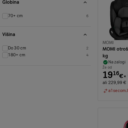
Globina
70+ cm
6
izdelkov
Višina
Znamka:
MOMI
Do 30 cm
2
MOMI otroš
izdelkov
180+ cm
4
kg
izdelkov
Na zalogi
Že od
19
16
€
×
ali 229,99 €
a1secom.l