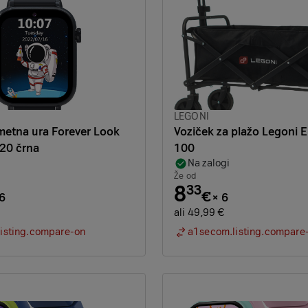
Znamka:
LEGONI
metna ura Forever Look
Voziček za plažo Legoni 
20 črna
100
Na zalogi
Že od
8
33
€
6
×
6
ali 49,99 €
isting.compare-on
a1secom.listing.compare