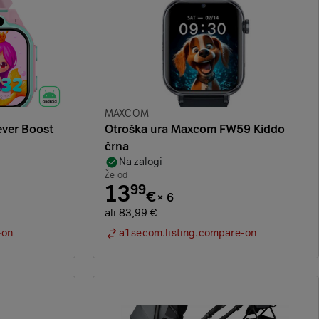
Znamka:
MAXCOM
ever Boost
Otroška ura Maxcom FW59 Kiddo
črna
Na zalogi
Že od
13
99
€
×
6
ali 83,99 €
-on
a1secom.listing.compare-on