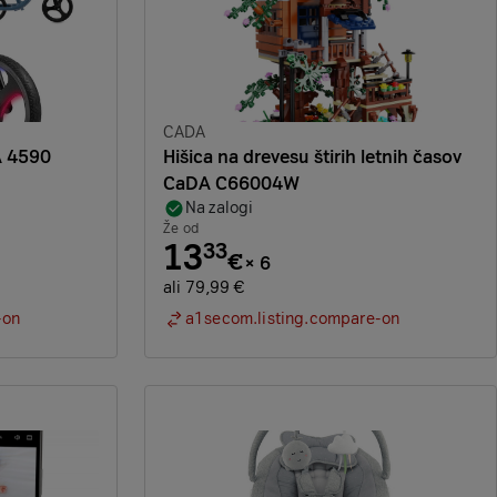
Znamka:
CADA
A 4590
Hišica na drevesu štirih letnih časov
CaDA C66004W
Na zalogi
Že od
13
33
€
×
6
ali 79,99 €
-on
a1secom.listing.compare-on