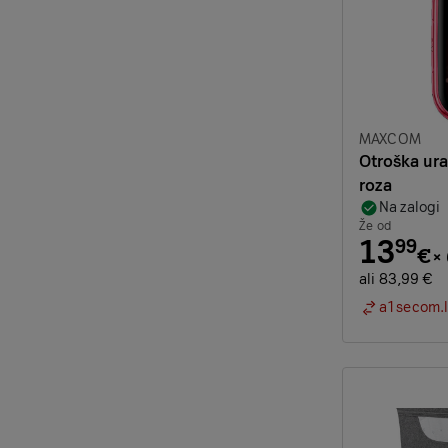
Znamka:
MAXCOM
Otroška ur
roza
Na zalogi
Že od
13
99
€
×
ali 83,99 €
a1secom.l