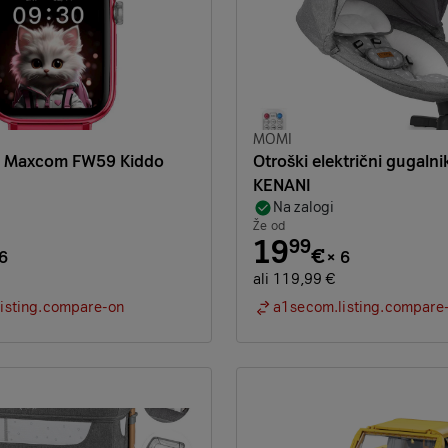
Znamka:
MOMI
a Maxcom FW59 Kiddo
Otroški električni gugaln
KENANI
Na zalogi
Že od
19
99
€
6
×
6
ali 119,99 €
isting.compare-on
a1secom.listing.compare