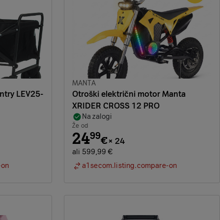
Znamka:
MANTA
Entry LEV25-
Otroški električni motor Manta
XRIDER CROSS 12 PRO
Na zalogi
Že od
24
99
€
×
24
ali 599,99 €
-on
a1secom.listing.compare-on