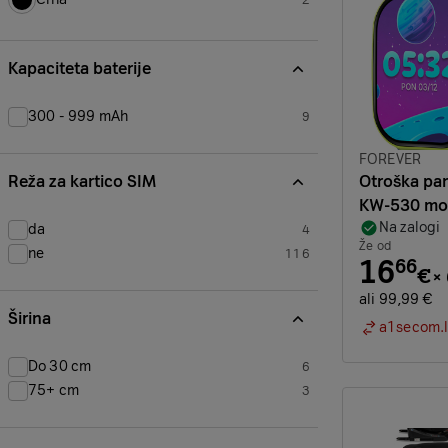
2
izdelkov
Kapaciteta baterije
300 - 999 mAh
9
izdelkov
Znamka:
FOREVER
Reža za kartico SIM
Otroška pa
KW-530 mo
Na zalogi
da
4
izdelkov
Že od
ne
116
16
66
izdelkov
€
×
ali 99,99 €
Širina
a1secom.l
Do 30 cm
6
izdelkov
75+ cm
3
izdelkov