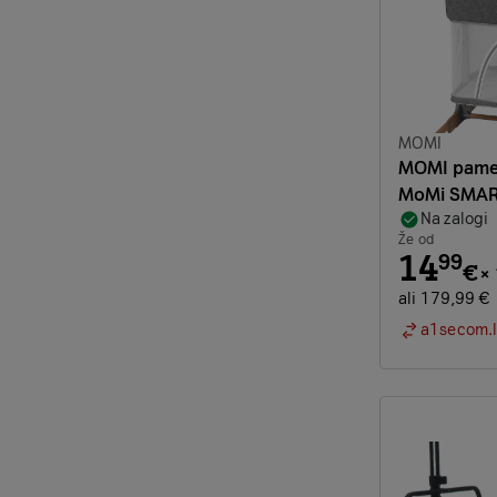
Znamka:
MOMI
MOMI pamet
MoMi SMAR
Na zalogi
Že od
14
99
€
×
ali 179,99 €
a1secom.l