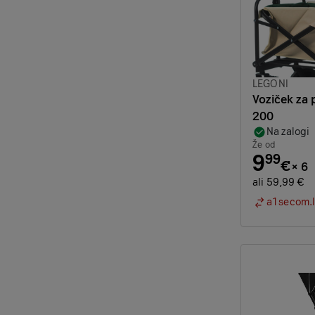
Znamka:
LEGONI
Voziček za 
200
Na zalogi
Že od
9
99
€
×
6
ali 59,99 €
a1secom.l