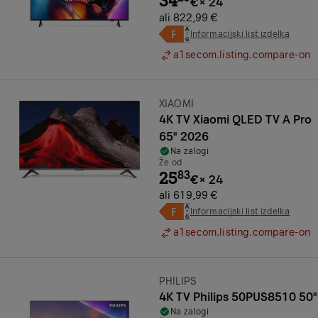
34
€
×
24
ali 822,99 €
Informacijski list izdelka
a1secom.listing.compare-on
Znamka:
XIAOMI
4K TV Xiaomi QLED TV A Pro
65" 2026
Na zalogi
Že od
25
83
€
×
24
ali 619,99 €
Informacijski list izdelka
a1secom.listing.compare-on
Znamka:
PHILIPS
4K TV Philips 50PUS8510 50"
Na zalogi