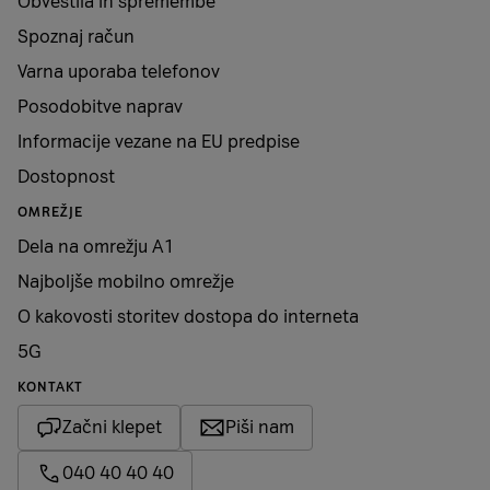
Obvestila in spremembe
Spoznaj račun
Varna uporaba telefonov
Posodobitve naprav
Informacije vezane na EU predpise
Dostopnost
OMREŽJE
Dela na omrežju A1
Najboljše mobilno omrežje
O kakovosti storitev dostopa do interneta
5G
KONTAKT
Začni klepet
Piši nam
040 40 40 40