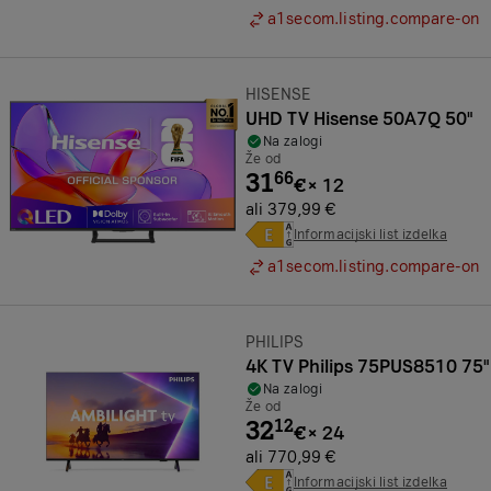
a1secom.listing.compare-on
Znamka:
HISENSE
UHD TV Hisense 50A7Q 50"
Na zalogi
Že od
31
66
€
×
12
ali 379,99 €
Informacijski list izdelka
a1secom.listing.compare-on
Znamka:
PHILIPS
4K TV Philips 75PUS8510 75"
Na zalogi
Že od
32
12
€
×
24
ali 770,99 €
Informacijski list izdelka