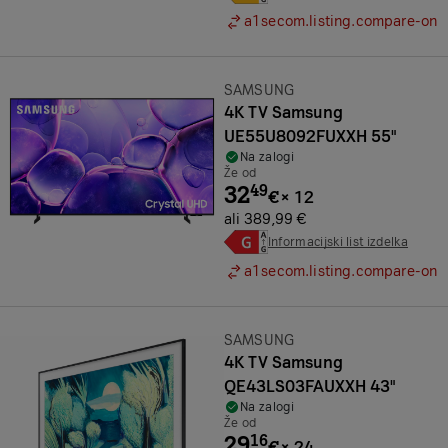
a1secom.listing.compare-on
Znamka:
SAMSUNG
4K TV Samsung
UE55U8092FUXXH 55"
Na zalogi
Že od
32
49
€
×
12
ali 389,99 €
Informacijski list izdelka
a1secom.listing.compare-on
Znamka:
SAMSUNG
4K TV Samsung
QE43LS03FAUXXH 43"
Na zalogi
Že od
29
16
€
×
24