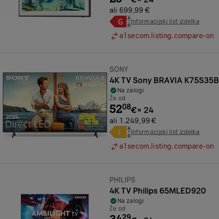
ali 699,99 €
Informacijski list izdelka
a1secom.listing.compare-on
Znamka:
SONY
4K TV Sony BRAVIA K75S35B
Na zalogi
Že od
52
08
€
×
24
ali 1.249,99 €
Informacijski list izdelka
a1secom.listing.compare-on
Znamka:
PHILIPS
4K TV Philips 65MLED920
Na zalogi
Že od
29