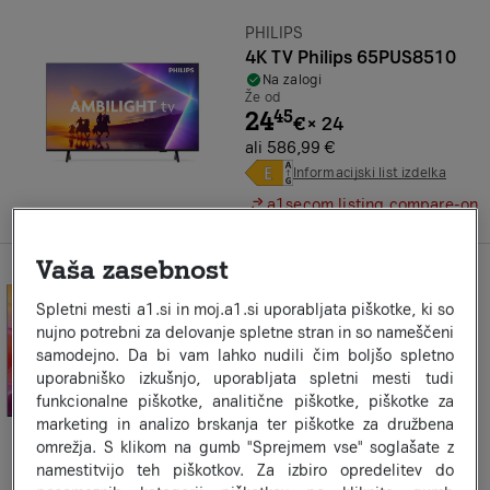
Znamka:
PHILIPS
4K TV Philips 65PUS8510
Na zalogi
Že od
24
45
€
×
24
ali 586,99 €
Informacijski list izdelka
a1secom.listing.compare-on
Vaša zasebnost
Znamka:
HAIER
4K TV Haier H55S80FUX 55"
Spletni mesti a1.si in moj.a1.si uporabljata piškotke, ki so
Na zalogi
nujno potrebni za delovanje spletne stran in so nameščeni
Že od
samodejno. Da bi vam lahko nudili čim boljšo spletno
27
54
€
×
24
uporabniško izkušnjo, uporabljata spletni mesti tudi
ali 660,99 €
funkcionalne piškotke, analitične piškotke, piškotke za
Informacijski list izdelka
marketing in analizo brskanja ter piškotke za družbena
omrežja. S klikom na gumb "Sprejmem vse" soglašate z
a1secom.listing.compare-on
namestitvijo teh piškotkov. Za izbiro opredelitev do