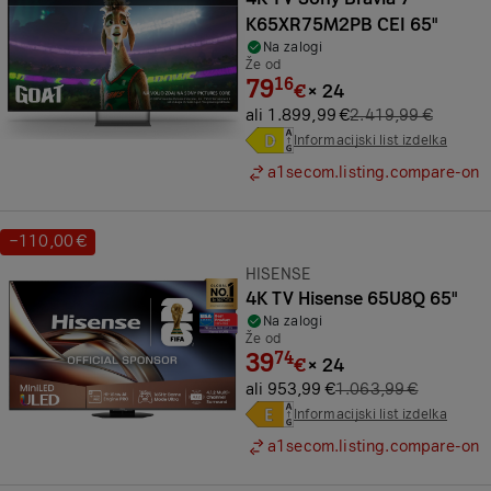
K65XR75M2PB CEI 65"
Na zalogi
Že od
79
16
€
×
24
ali 1.899,99 €
2.419,99 €
Informacijski list izdelka
a1secom.listing.compare-on
−110,00 €
Prihranek:
Znamka:
HISENSE
4K TV Hisense 65U8Q 65"
Na zalogi
Že od
39
74
€
×
24
ali 953,99 €
1.063,99 €
Informacijski list izdelka
a1secom.listing.compare-on