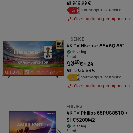
ali 949,99 €
Informacijski list izdelka
a1secom.listing.compare-on
Znamka:
HISENSE
4K TV Hisense 85A6Q 85"
Na zalogi
Že od
43
20
€
×
24
ali 1.036,99 €
Informacijski list izdelka
a1secom.listing.compare-on
Znamka:
PHILIPS
4K TV Philips 65PUS8510 +
SHC5200M2
Na zalogi
Že od