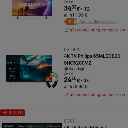
Že od
34
33
€
×
12
ali 411,99 €
Informacijski list izdelka
a1secom.listing.compare-on
Znamka:
PHILIPS
4K TV Philips 65MLED820 +
SHC5200M2
Na zalogi
Že od
24
16
€
×
24
ali 579,99 €
a1secom.listing.compare-on
−520,00 €
Prihranek:
Znamka:
SONY
4K TV Sony Bravia 7