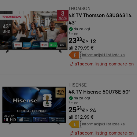
Znamka:
THOMSON
4K TV Thomson 43UG4S14
43"
Na zalogi
Že od
23
33
€
×
12
ali 279,99 €
Informacijski list izdelka
a1secom.listing.compare-on
Znamka:
HISENSE
4K TV Hisense 50U7SE 50"
Na zalogi
Že od
25
54
€
×
24
ali 612,99 €
Informacijski list izdelka
a1secom.listing.compare-on