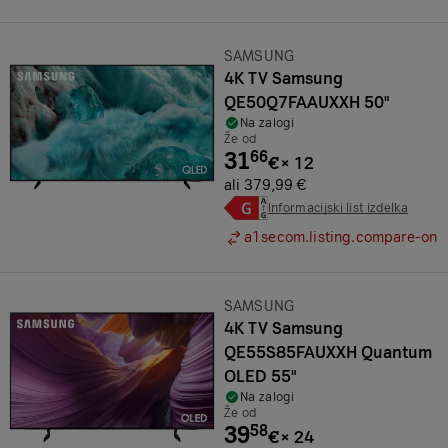
Znamka:
SAMSUNG
4K TV Samsung
QE50Q7FAAUXXH 50"
Na zalogi
Že od
31
66
€
×
12
ali 379,99 €
Informacijski list izdelka
a1secom.listing.compare-on
Znamka:
SAMSUNG
4K TV Samsung
QE55S85FAUXXH Quantum
OLED 55"
Na zalogi
Že od
39
58
€
×
24