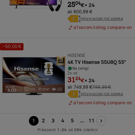
25
04
€
×
24
ali 600,99 €
Informacijski list izdelka
a1secom.listing.compare-on
−50,00 €
Prihranek:
Znamka:
HISENSE
4K TV Hisense 55U8Q 55"
Na zalogi
Že od
31
24
€
×
24
ali 749,99 €
799,99 €
Informacijski list izdelka
a1secom.listing.compare-on
1
2
3
4
5
...
11
Prikazanih
1–24
od
264
izdelkov