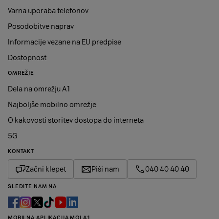
Varna uporaba telefonov
Posodobitve naprav
Informacije vezane na EU predpise
Dostopnost
OMREŽJE
Dela na omrežju A1
Najboljše mobilno omrežje
O kakovosti storitev dostopa do interneta
5G
KONTAKT
Začni klepet
Piši nam
040 40 40 40
SLEDITE NAM NA
MOBILNA APLIKACIJA MOJ A1