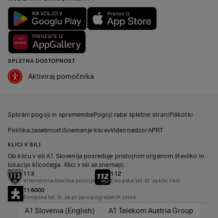
SPLETNA DOSTOPNOST
Aktiviraj pomočnika
Splošni pogoji in spremembe
Pogoji rabe spletne strani
Piškotki
Politika zasebnosti
Snemanje klicev
Videonadzor
APRT
KLICI V SILI
Ob klicu v sili A1 Slovenija posreduje pristojnim organom številko in
lokacijo klicočega. Klici v sili se snemajo.
113
112
Interventna številka policije
Evropska tel. št. za klic v sili
116000
Evropska tel. št. za prijavo pogrešanih otrok
A1 Slovenia (English)
A1 Telekom Austria Group