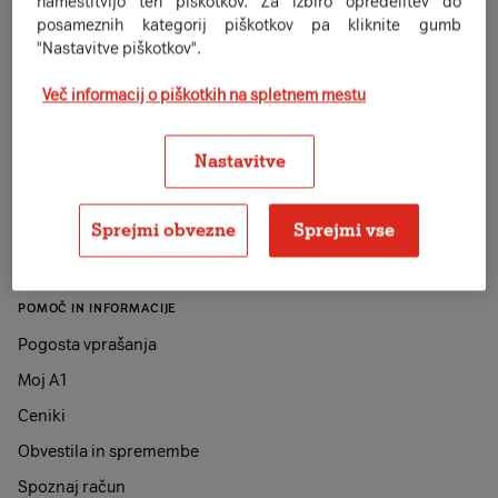
namestitvijo teh piškotkov. Za izbiro opredelitev do
posameznih kategorij piškotkov pa kliknite gumb
"Nastavitve piškotkov".
A1 SLOVENIJA
O podjetju
Več informacij o piškotkih na spletnem mestu
Sodelovanje z A1 Slovenija
Nastavitve
Zaposlitev
Družbena odgovornost
Sprejmi obvezne
Sprejmi vse
Novinarsko središče
Prodajna mesta
POMOČ IN INFORMACIJE
Pogosta vprašanja
Moj A1
Ceniki
Obvestila in spremembe
Spoznaj račun