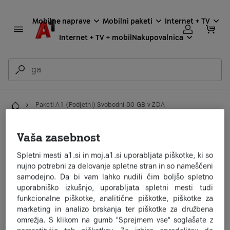
Mobilne naprave
Mobilni paketi
Internet + TV
Internet + TV + mobil
Nakupovalnica
Paketi A1 (Podjetni) Svobodni 80 GB v ZDA
Domov
Paketi A1 (Podjetni)
Vaša zasebnost
Svobodni 80 GB v ZDA
Spletni mesti a1.si in moj.a1.si uporabljata piškotke, ki so
nujno potrebni za delovanje spletne stran in so nameščeni
samodejno. Da bi vam lahko nudili čim boljšo spletno
Od 1. 7. 2024 so v obstoječem zakupu gostovanj paketov A1
uporabniško izkušnjo, uporabljata spletni mesti tudi
(Podjetni) Svobodni 80 GB enote (minute in sporočila) na voljo
funkcionalne piškotke, analitične piškotke, piškotke za
tudi znotraj ZDA v omrežjih AT&T (USACG, 310410) in T-mobil
marketing in analizo brskanja ter piškotke za družbena
(USAW6, 310260). Spremembe so v korist končnih uporabnikov,
omrežja. S klikom na gumb "Sprejmem vse" soglašate z
saj gre za širitev obsega omrežij.