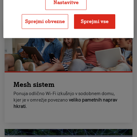
Nastavitve
Zakaj izbrati A1 Super Wifi?
Sprejmi obvezne
Sprejmi vse
Mesh sistem
Ponuja odlično Wi-Fi izkušnjo v sodobnem domu,
kjer je v omrežje povezano
veliko pametnih naprav
hkrati
.