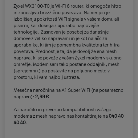
Zyxel WX3100-T0 je Wi-Fi 6 router, ki omogoča hitro
in zanesljivo brezžično povezavo. Namenjen je
izboljšanju pokritosti WiFI signala v vašem domu ali
pisarni, kar dosega z uporabo najnovejše
tehnologije. Zasnovan je posebej za današnje
domove z veliko napravami in je kot nalašč za
uporabnike, ki jim je pomembna kvalitetna ter hitra
povezava. Prednost je ta, da je dovolj že ena mesh
naprava, ki se poveže z vašim Zyxel modem v skupno
omrežje. Modem sam tako postane oddajnik, mesh
(sprejemnik) pa postavite na poljubno mesto v
prostoru, ki vam najbolj ustreza.
Mesečna naročnina na A1 Super WiFi (na posamezno
napravo):
2,99 €
Za naročilo in preverbo kompatibilnosti vašega
modema z mesh napravo nas kontaktirajte na
040 40
40 40
.