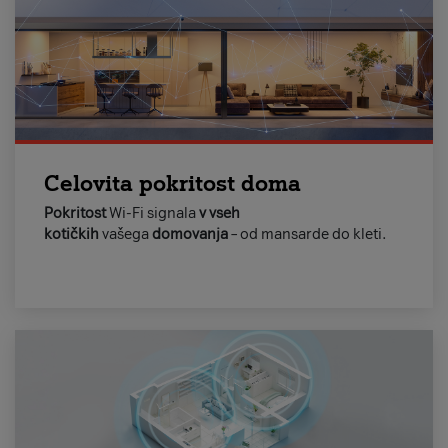
Celovita pokritost doma
Pokritost
Wi-Fi signala
v vseh
kotičkih
vašega
domovanja
– od mansarde do kleti.