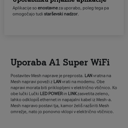
Aplikacije so
enostavne
za uporabo, poleg tega pa
omogočajo tudi
starševski nadzor
.
Uporaba A1 Super WiFi
Postavitev Mesh naprave je preprosta.
LAN
vratna na
Mesh napravi poveži z
LAN
vrati na modemu. Obe
napravi morata biti priklopljeni v električno vtičnico. Ko
obe lučki Lučki
LED POWER
in
LINK
zasvetita zeleno,
lahko odklopiš ethernet in napajalni kabel iz Mesh-a.
Mesh napravo postavi tja, kamor želiš razširiti Mesh
omrežje, nato jo ponovno vklopi v električno vtičnico.