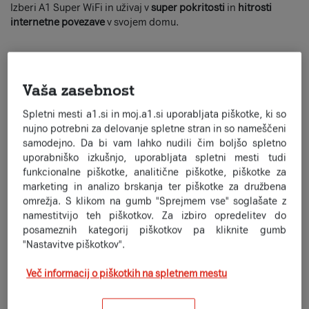
Izberi A1 Super WiFi in uživaj v
super pokritosti
in
hitrosti
internetne povezave
v svojem domu.
Naroči A1 Super WiFi
Vaša zasebnost
Spletni mesti a1.si in moj.a1.si uporabljata piškotke, ki so
nujno potrebni za delovanje spletne stran in so nameščeni
samodejno. Da bi vam lahko nudili čim boljšo spletno
uporabniško izkušnjo, uporabljata spletni mesti tudi
funkcionalne piškotke, analitične piškotke, piškotke za
marketing in analizo brskanja ter piškotke za družbena
omrežja. S klikom na gumb "Sprejmem vse" soglašate z
namestitvijo teh piškotkov. Za izbiro opredelitev do
posameznih kategorij piškotkov pa kliknite gumb
"Nastavitve piškotkov".
Več informacij o piškotkih na spletnem mestu