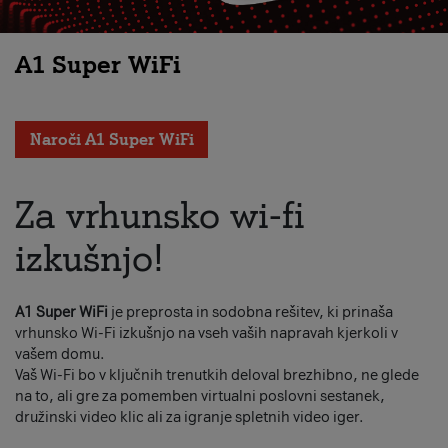
A1 Super WiFi
Naroči A1 Super WiFi
Za vrhunsko wi-fi
izkušnjo!
A1 Super WiFi
je preprosta in sodobna rešitev, ki prinaša
vrhunsko Wi-Fi izkušnjo na vseh vaših napravah kjerkoli v
vašem domu.
Vaš Wi-Fi bo v ključnih trenutkih deloval brezhibno, ne glede
na to, ali gre za pomemben virtualni poslovni sestanek,
družinski video klic ali za igranje spletnih video iger.