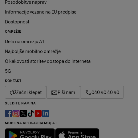
Posodobitve naprav
Informacije vezane na EU predpise
Dostopnost
OMREŽJE
Dela na omrežju A1
Najboljše mobilno omrežje
O kakovosti storitev dostopa do interneta
5G
KONTAKT
Začni klepet
Piši nam
040 40 40 40
SLEDITE NAM NA
MOBILNA APLIKACIJA MOJ A1