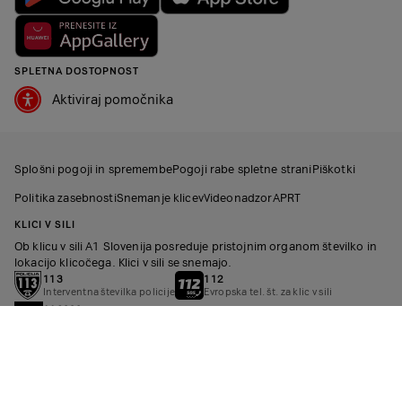
SPLETNA DOSTOPNOST
Aktiviraj pomočnika
Splošni pogoji in spremembe
Pogoji rabe spletne strani
Piškotki
Politika zasebnosti
Snemanje klicev
Videonadzor
APRT
KLICI V SILI
Ob klicu v sili A1 Slovenija posreduje pristojnim organom številko in
lokacijo klicočega. Klici v sili se snemajo.
113
112
Interventna številka policije
Evropska tel. št. za klic v sili
116000
Evropska tel. št. za prijavo pogrešanih otrok
A1 Slovenia (English)
A1 Telekom Austria Group
A1 Austria
A1 Hrvatska
A1 Srbija
A1 Belarus