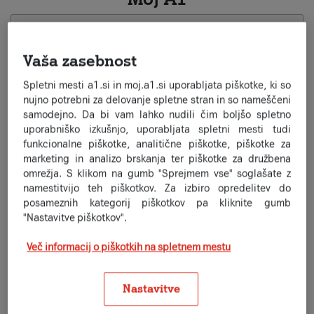
Vaša zasebnost
Spletni mesti a1.si in moj.a1.si uporabljata piškotke, ki so
nujno potrebni za delovanje spletne stran in so nameščeni
Spremljanje porabe
samodejno. Da bi vam lahko nudili čim boljšo spletno
uporabniško izkušnjo, uporabljata spletni mesti tudi
funkcionalne piškotke, analitične piškotke, piškotke za
Imej vedno in povsod pregled nad svojo porabo z aplikacijo
marketing in analizo brskanja ter piškotke za družbena
Moj A1.
omrežja. S klikom na gumb "Sprejmem vse" soglašate z
števci porabljenih minut in poslanih sporočil
namestitvijo teh piškotkov. Za izbiro opredelitev do
števci prenosa podatkov doma in v tujini
posameznih kategorij piškotkov pa kliknite gumb
analiza porabe v preteklih obdobjih
"Nastavitve piškotkov".
pregled nad mobilnimi plačili
Več informacij o piškotkih na spletnem mestu
Nastavitve