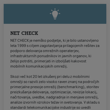
NET CHECK
NET CHECK je nemško podjetje, ki je bilo ustanovljeno
leta 1999 s ciljem zagotavljanja prilagojenih rešitev za
podporo delovanja omrežnih operaterjev,
infrastrukturnih ponudnikov in javnih organov, ki
želijo potrditi, primerjati in izboljšati kakovost
mobilnih komunikacijskih omrežij.
Skozi več kot 20 let izkušenj pri delu z mobilnimi
omrežji so razvili zelo visoko raven znanj na področjih
primerjalne presoje omrežij (benchmarking), storitev
preizkušanja delovanja, optimizacije, revizije lokacij,
načrtovanja, uvedbe, nadgradnje in menjave omrežij,
analize izvornih vzrokov težav in svetovanja. V skladu s
standardi telekomunikacijske industrije so uvedli