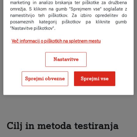
podatkov na vseh tehnologijah.
marketing in analizo brskanja ter piškotke za družbena
omrežja. S klikom na gumb "Sprejmem vse" soglašate z
namestitvijo teh piškotkov. Za izbiro opredelitev do
posameznih kategorij piškotkov pa kliknite gumb
"Nastavitve piškotkov".
Več informacij o piškotkih na spletnem mestu
Nastavitve
Sprejmi obvezne
Sprejmi vse
Cilj in metoda testiranja