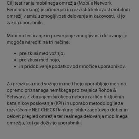
Cilj testiranja mobilnega omrežja (Mobile Network
Benchmarking) je primerjati in razvrstiti kakovost mobilnih
omrežij v smislu zmogljivosti delovanja in kakovosti, ki jo
zazna uporabnik.
Mobilno testiranje in preverjanje zmogljivosti delovanja je
mogoče narediti na tri načine:
preizkusi med vožnjo,
preizkusi med hojo,
in pridobivanje podatkov od množice uporabnikov.
Za preizkusa med vožnjo in med hojo uporabljajo merilno
opremo priznanega nemškega proizvajalca Rohde &
Schwarz. Z zbiranjem širokega nabora različnih ključnih
kazalnikov poslovanja (KPI) in uporabo metodologije za
razvrščanje NET CHECK Ranking lahko zagotovijo dober in
celovit pregled omrežja ter realnega delovanja mobilnega
omrežja, kot ga doživijo uporabniki.