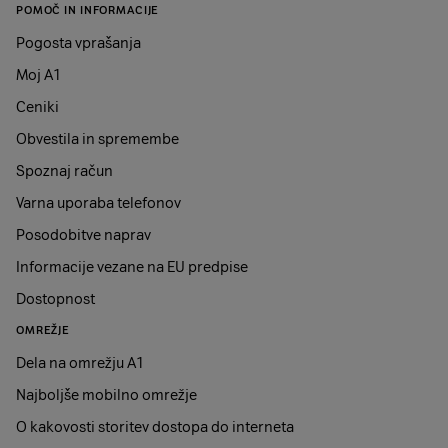
POMOČ IN INFORMACIJE
Pogosta vprašanja
Moj A1
Ceniki
Obvestila in spremembe
Spoznaj račun
Varna uporaba telefonov
Posodobitve naprav
Informacije vezane na EU predpise
Dostopnost
OMREŽJE
Dela na omrežju A1
Najboljše mobilno omrežje
O kakovosti storitev dostopa do interneta