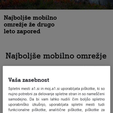
Najboljše mobilno
omrežje že drugo
leto zapored
Najboljše mobilno omrežje
Po merjenjih podjetja NET CHECK, ki ocenjuje
dosegljivost,
odzivnost, kakovost in zmogljivost omrežja
, je omrežje A1
Slovenija ocenjeno kot
najboljše mobilno omrežje
.
Vaša zasebnost
Certifikat za najboljše mobilno omrežje v Sloveniji temelji na
Spletni mesti a1.si in moj.a1.si uporabljata piškotke, ki so
metodologiji in meritvah NET CHECK, opravljenih v obdobjih
nujno potrebni za delovanje spletne stran in so nameščeni
april-maj 2022 ter
julij 2023.
Neodvisno testiranje kakovosti
samodejno. Da bi vam lahko nudili čim boljšo spletno
mobilnih omrežij je potekalo po industrijskih standardih ter
uporabniško izkušnjo, uporabljata spletni mesti tudi
analiziralo uporabo glasovne telefonije in prenosa
funkcionalne piškotke, analitične piškotke, piškotke za