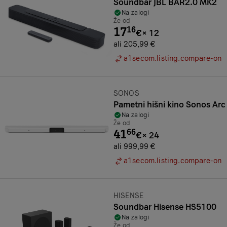
Soundbar JBL BAR2.0 MK2
Na zalogi
Že od
17
16
€
×
12
ali 205,99 €
a1secom.listing.compare-on
Znamka:
SONOS
Pametni hišni kino Sonos Arc
Na zalogi
Že od
41
66
€
×
24
ali 999,99 €
a1secom.listing.compare-on
Znamka:
HISENSE
Soundbar Hisense HS5100
Na zalogi
Že od