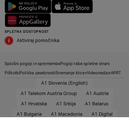
SPLETNA DOSTOPNOST
Aktiviraj pomočnika
Splošni pogoji in spremembe
Pogoji rabe spletne strani
Piškotki
Politika zasebnosti
Snemanje klicev
Videonadzor
APRT
A1 Slovenia (English)
A1 Telekom Austria Group
A1 Austria
A1 Hrvatska
A1 Srbija
A1 Belarus
A1 Bulgaria
A1 Macedonia
A1 Digital
© 2025 A1 Slovenija