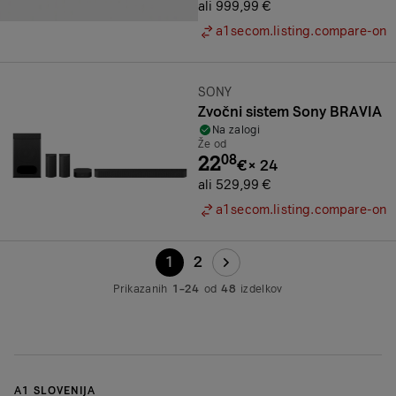
ali 999,99 €
a1secom.listing.compare-on
Znamka:
SONY
Zvočni sistem Sony BRAVIA
Na zalogi
Že od
22
08
€
×
24
ali 529,99 €
a1secom.listing.compare-on
1
2
Prikazanih
1–24
od
48
izdelkov
A1 SLOVENIJA