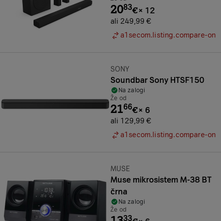
20
83
€
×
12
ali 249,99 €
a1secom.listing.compare-on
Znamka:
SONY
Soundbar Sony HTSF150
Na zalogi
Že od
21
66
€
×
6
ali 129,99 €
a1secom.listing.compare-on
Znamka:
MUSE
Muse mikrosistem M-38 BT
črna
Na zalogi
Že od
13
33