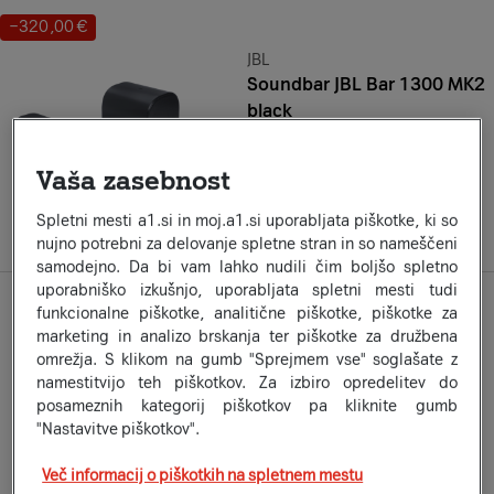
−320,00 €
Prihranek:
Znamka:
JBL
Soundbar JBL Bar 1300 MK2
black
Na zalogi
Že od
49
95
Vaša zasebnost
€
×
24
ali 1.198,99 €
1.518,99 €
Spletni mesti a1.si in moj.a1.si uporabljata piškotke, ki so
a1secom.listing.compare-on
nujno potrebni za delovanje spletne stran in so nameščeni
samodejno. Da bi vam lahko nudili čim boljšo spletno
uporabniško izkušnjo, uporabljata spletni mesti tudi
Znamka:
HISENSE
funkcionalne piškotke, analitične piškotke, piškotke za
Soundbar Hisense HS3100
marketing in analizo brskanja ter piškotke za družbena
Na zalogi
omrežja. S klikom na gumb "Sprejmem vse" soglašate z
Že od
namestitvijo teh piškotkov. Za izbiro opredelitev do
13
24
€
×
12
posameznih kategorij piškotkov pa kliknite gumb
ali 158,99 €
"Nastavitve piškotkov".
a1secom.listing.compare-on
Več informacij o piškotkih na spletnem mestu