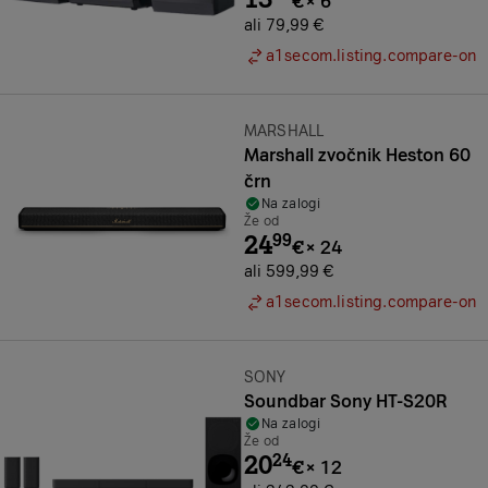
€
×
6
ali 79,99 €
a1secom.listing.compare-on
Znamka:
MARSHALL
Marshall zvočnik Heston 60
črn
Na zalogi
Že od
24
99
€
×
24
ali 599,99 €
a1secom.listing.compare-on
Znamka:
SONY
Soundbar Sony HT-S20R
Na zalogi
Že od
20
24
€
×
12