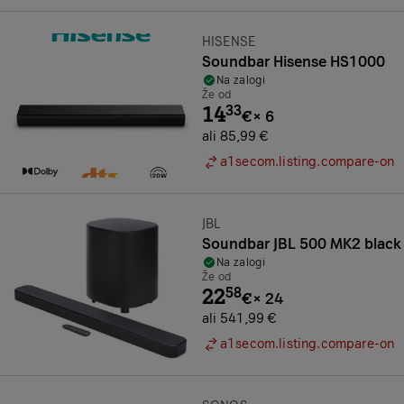
Znamka:
HISENSE
Soundbar Hisense HS1000
Na zalogi
Že od
14
33
€
×
6
ali 85,99 €
a1secom.listing.compare-on
Znamka:
JBL
Soundbar JBL 500 MK2 black
Na zalogi
Že od
22
58
€
×
24
ali 541,99 €
a1secom.listing.compare-on