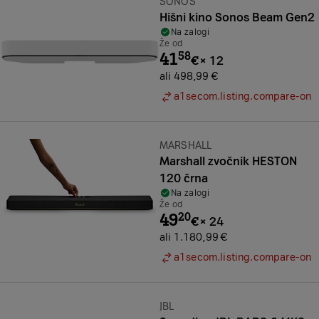
Znamka:
SONOS
Hišni kino Sonos Beam Gen2
Na zalogi
Že od
41
58
€
×
12
ali 498,99 €
a1secom.listing.compare-on
Znamka:
MARSHALL
Marshall zvočnik HESTON
120 črna
Na zalogi
Že od
49
20
€
×
24
ali 1.180,99 €
a1secom.listing.compare-on
Znamka:
JBL