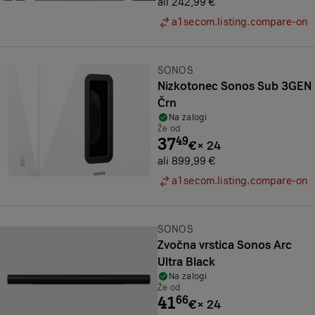
ali 242,99 €
a1secom.listing.compare-on
Znamka:
SONOS
Nizkotonec Sonos Sub 3GEN
Črn
Na zalogi
Že od
37
49
€
×
24
ali 899,99 €
a1secom.listing.compare-on
Znamka:
SONOS
Zvočna vrstica Sonos Arc
Ultra Black
Na zalogi
Že od
41
66
€
×
24