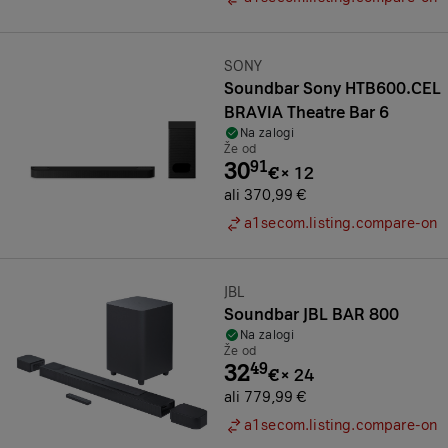
Znamka:
SONY
Soundbar Sony HTB600.CEL
BRAVIA Theatre Bar 6
Na zalogi
Že od
30
91
€
×
12
ali 370,99 €
a1secom.listing.compare-on
Znamka:
JBL
Soundbar JBL BAR 800
Na zalogi
Že od
32
49
€
×
24
ali 779,99 €
a1secom.listing.compare-on