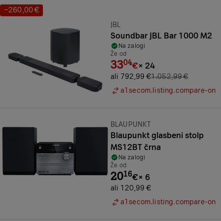
−260,00 €
Prihranek:
Znamka:
JBL
Soundbar JBL Bar 1000 M2
Na zalogi
Že od
33
04
€
×
24
ali 792,99 €
1.052,99 €
a1secom.listing.compare-on
Znamka:
BLAUPUNKT
Blaupunkt glasbeni stolp
MS12BT črna
Na zalogi
Že od
20
16
€
×
6
ali 120,99 €
a1secom.listing.compare-on