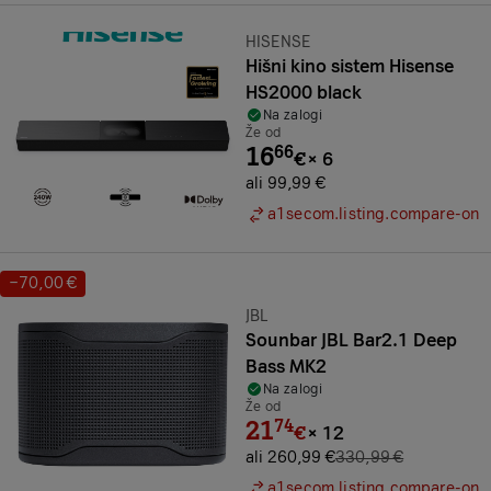
Znamka:
HISENSE
Hišni kino sistem Hisense
HS2000 black
Na zalogi
Že od
16
66
€
×
6
ali 99,99 €
a1secom.listing.compare-on
−70,00 €
Prihranek:
Znamka:
JBL
Sounbar JBL Bar2.1 Deep
Bass MK2
Na zalogi
Že od
21
74
€
×
12
ali 260,99 €
330,99 €
a1secom.listing.compare-on