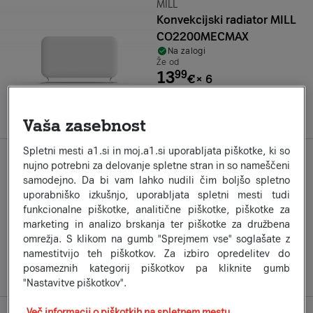
Znamka:
MILL
Konvekcijski radiator MILL
CO2200MECMAX
Na zalogi
Že od
13
99
€
×
6
ali 83,99 €
a1secom.listing.compare-on
Vaša zasebnost
Spletni mesti a1.si in moj.a1.si uporabljata piškotke, ki so
Znamka:
SHE
nujno potrebni za delovanje spletne stran in so nameščeni
Ventilatorski grelnik SHX
samodejno. Da bi vam lahko nudili čim boljšo spletno
2000W
uporabniško izkušnjo, uporabljata spletni mesti tudi
Na zalogi
funkcionalne piškotke, analitične piškotke, piškotke za
Že od
marketing in analizo brskanja ter piškotke za družbena
14
83
€
×
6
omrežja. S klikom na gumb "Sprejmem vse" soglašate z
ali 88,99 €
namestitvijo teh piškotkov. Za izbiro opredelitev do
posameznih kategorij piškotkov pa kliknite gumb
a1secom.listing.compare-on
"Nastavitve piškotkov".
Več informacij o piškotkih na spletnem mestu