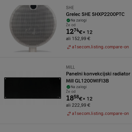
Znamka:
SHE
Grelec SHE SHXP2200PTC
Na zalogi
Že od
12
74
€
×
12
ali 152,99 €
a1secom.listing.compare-on
Znamka:
MILL
Panelni konvekcijski radiator
Mill GL1200WIFI3B
Na zalogi
Že od
18
58
€
×
12
ali 222,99 €
a1secom.listing.compare-on