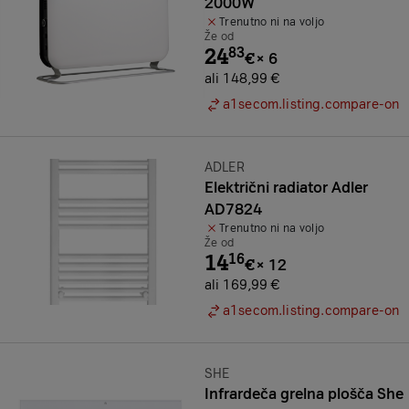
2000W
Trenutno ni na voljo
Že od
24
83
€
×
6
ali 148,99 €
a1secom.listing.compare-on
Znamka:
ADLER
Električni radiator Adler
AD7824
Trenutno ni na voljo
Že od
14
16
€
×
12
ali 169,99 €
a1secom.listing.compare-on
Znamka:
SHE
Infrardeča grelna plošča She