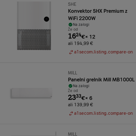
Znamka:
SHE
Konvektor SHX Premium z
WiFi 2200W
Na zalogi
Že od
16
24
€
×
12
ali 194,99 €
a1secom.listing.compare-on
Znamka:
MILL
Panelni grelnik Mill MB1000L
Na zalogi
Že od
23
33
€
×
6
ali 139,99 €
a1secom.listing.compare-on
Znamka:
MILL