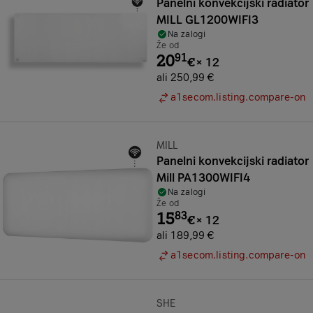
Panelni konvekcijski radiator
MILL GL1200WIFI3
Na zalogi
Že od
20
91
€
×
12
ali 250,99 €
a1secom.listing.compare-on
Znamka:
MILL
Panelni konvekcijski radiator
Mill PA1300WIFI4
Na zalogi
Že od
15
83
€
×
12
ali 189,99 €
a1secom.listing.compare-on
Znamka:
SHE