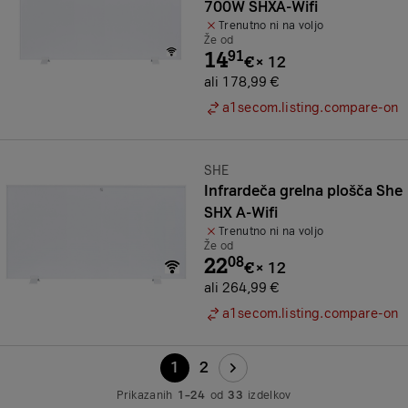
700W SHXA-Wifi
Trenutno ni na voljo
Že od
14
91
€
×
12
ali 178,99 €
a1secom.listing.compare-on
Znamka:
SHE
Infrardeča grelna plošča She
SHX A-Wifi
Trenutno ni na voljo
Že od
22
08
€
×
12
ali 264,99 €
a1secom.listing.compare-on
1
2
Prikazanih
1–24
od
33
izdelkov