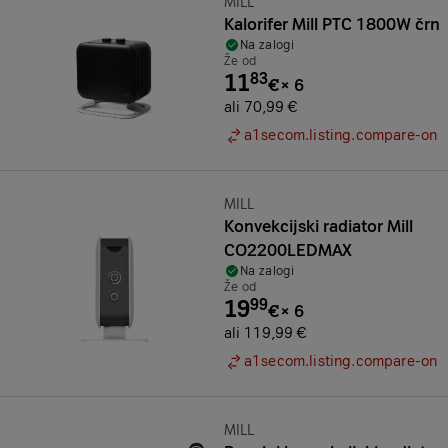
Znamka:
MILL
Kalorifer Mill PTC 1800W črn
Na zalogi
Že od
11
83
€
×
6
ali 70,99 €
a1secom.listing.compare-on
Znamka:
MILL
Konvekcijski radiator Mill
CO2200LEDMAX
Na zalogi
Že od
19
99
€
×
6
ali 119,99 €
a1secom.listing.compare-on
Znamka:
MILL