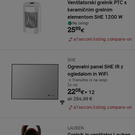
Ventilatorski grelnik PTC s
keramičnim grelnim
elementom SHE 1200 W
Na zalogi
25
99
€
a1secom.listing.compare-on
Znamka:
SHE
Ogrevalni panel SHE IR z
ogledalom in WiFi
Trenutno ni na voljo
Že od
22
08
€
×
12
ali 264,99 €
a1secom.listing.compare-on
Znamka:
LAUBEN
Grelnik in ventilator Lauben