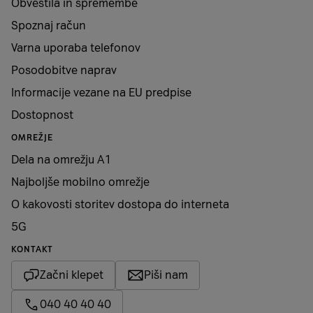
Obvestila in spremembe
Spoznaj račun
Varna uporaba telefonov
Posodobitve naprav
Informacije vezane na EU predpise
Dostopnost
OMREŽJE
Dela na omrežju A1
Najboljše mobilno omrežje
O kakovosti storitev dostopa do interneta
5G
KONTAKT
Začni klepet
Piši nam
040 40 40 40