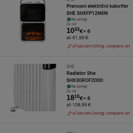
Znamka:
Prenosni električni kalorifer
SHE SHXFP12MINI
Na zalogi
Že od
10
33
€
×
6
ali 61,99 €
a1secom.listing.compare-on
Znamka:
SHE
Radiator She
SHX30ROF2000
Na zalogi
Že od
18
16
€
×
6
ali 108,99 €
a1secom.listing.compare-on