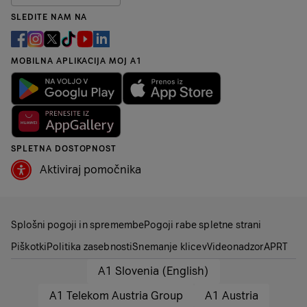
SLEDITE NAM NA
MOBILNA APLIKACIJA MOJ A1
SPLETNA DOSTOPNOST
Aktiviraj pomočnika
Splošni pogoji in spremembe
Pogoji rabe spletne strani
Piškotki
Politika zasebnosti
Snemanje klicev
Videonadzor
APRT
A1 Slovenia (English)
A1 Telekom Austria Group
A1 Austria