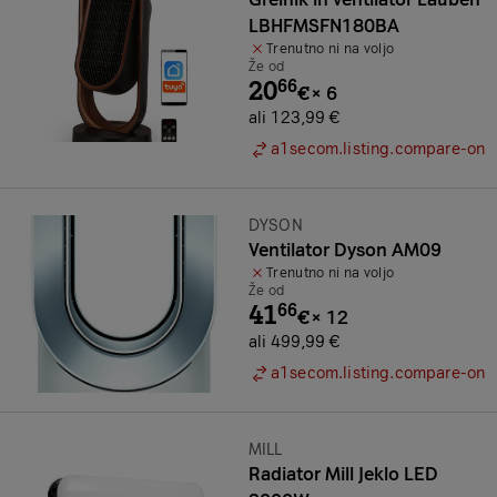
LBHFMSFN180BA
Trenutno ni na voljo
Že od
20
66
€
×
6
ali 123,99 €
a1secom.listing.compare-on
Znamka:
DYSON
Ventilator Dyson AM09
Trenutno ni na voljo
Že od
41
66
€
×
12
ali 499,99 €
a1secom.listing.compare-on
Znamka:
MILL
Radiator Mill Jeklo LED