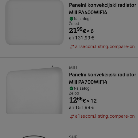
Panelni konvekcijski radiator
Mill PA400WIFI4
Na zalogi
Že od
21
99
€
×
6
ali 131,99 €
a1secom.listing.compare-on
Znamka:
MILL
Panelni konvekcijski radiator
Mill PA700WIFI4
Na zalogi
Že od
12
66
€
×
12
ali 151,99 €
a1secom.listing.compare-on
SHE