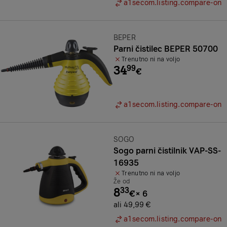
a1secom.listing.compare-on
Znamka:
BEPER
Parni čistilec BEPER 50700
Trenutno ni na voljo
34
99
€
a1secom.listing.compare-on
Znamka:
SOGO
Sogo parni čistilnik VAP-SS-
16935
Trenutno ni na voljo
Že od
8
33
€
×
6
ali 49,99 €
a1secom.listing.compare-on