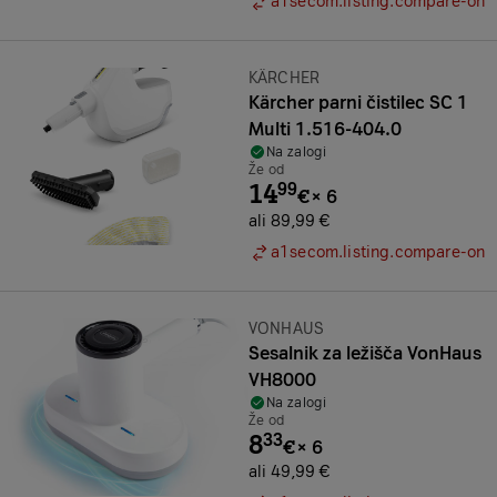
a1secom.listing.compare-on
Znamka:
KÄRCHER
Kärcher parni čistilec SC 1
Multi 1.516-404.0
Na zalogi
Že od
14
99
€
×
6
ali 89,99 €
a1secom.listing.compare-on
Znamka:
VONHAUS
Sesalnik za ležišča VonHaus
VH8000
Na zalogi
Že od
8
33
€
×
6
ali 49,99 €