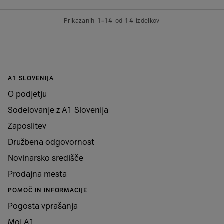
Prikazanih
1–14
od
14
izdelkov
A1 SLOVENIJA
O podjetju
Sodelovanje z A1 Slovenija
Zaposlitev
Družbena odgovornost
Novinarsko središče
Prodajna mesta
POMOČ IN INFORMACIJE
Pogosta vprašanja
Moj A1