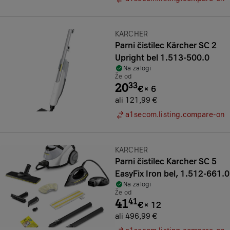
Znamka:
KARCHER
Parni čistilec Kärcher SC 2
Upright bel 1.513-500.0
Na zalogi
Že od
20
33
€
×
6
ali 121,99 €
a1secom.listing.compare-on
Znamka:
KARCHER
Parni čistilec Karcher SC 5
EasyFix Iron bel, 1.512-661.0
Na zalogi
Že od
41
41
€
×
12
ali 496,99 €