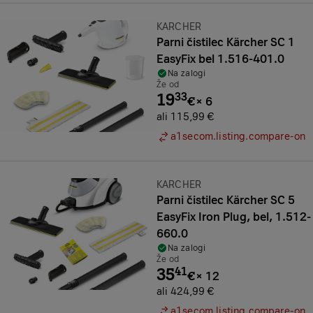
Znamka:
KARCHER
Parni čistilec Kärcher SC 1
EasyFix bel 1.516-401.0
Na zalogi
Že od
19
33
€
×
6
ali 115,99 €
a1secom.listing.compare-on
Znamka:
KARCHER
Parni čistilec Kärcher SC 5
EasyFix Iron Plug, bel, 1.512-
660.0
Na zalogi
Že od
35
41
€
×
12
ali 424,99 €
a1secom.listing.compare-on