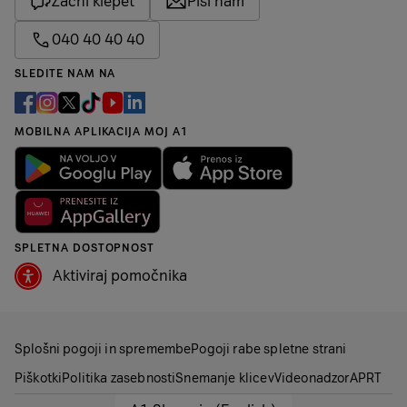
Začni klepet
Piši nam
040 40 40 40
SLEDITE NAM NA
MOBILNA APLIKACIJA MOJ A1
SPLETNA DOSTOPNOST
Aktiviraj pomočnika
Splošni pogoji in spremembe
Pogoji rabe spletne strani
Piškotki
Politika zasebnosti
Snemanje klicev
Videonadzor
APRT