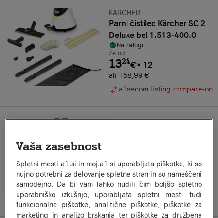
Znamka:
KARCHER
Parni čistilec Kärcher SC 2
Deluxe bel 1.513-400.0
Na zalogi
Že od
13
24
€
×
12
ali 158,99 €
a1secom.listing.compare-on
Znamka:
KARCHER
Parni čistilec Kärcher SC 3
Vaša zasebnost
Deluxe bel 1.513-430.0
Na zalogi
Že od
Spletni mesti a1.si in moj.a1.si uporabljata piškotke, ki so
17
08
nujno potrebni za delovanje spletne stran in so nameščeni
€
×
12
samodejno. Da bi vam lahko nudili čim boljšo spletno
ali 204,99 €
uporabniško izkušnjo, uporabljata spletni mesti tudi
a1secom.listing.compare-on
funkcionalne piškotke, analitične piškotke, piškotke za
marketing in analizo brskanja ter piškotke za družbena