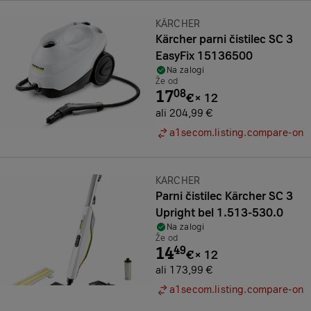
Znamka:
KÄRCHER
Kärcher parni čistilec SC 3
EasyFix 15136500
Na zalogi
Že od
17
08
€
×
12
ali 204,99 €
a1secom.listing.compare-on
Znamka:
KARCHER
Parni čistilec Kärcher SC 3
Upright bel 1.513-530.0
Na zalogi
Že od
14
49
€
×
12
ali 173,99 €
a1secom.listing.compare-on