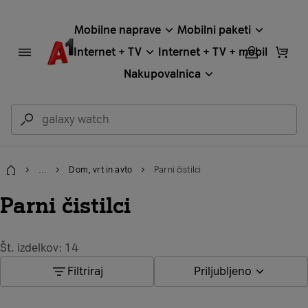
Mobilne naprave
Mobilni paketi
Internet + TV
Internet + TV + mobil
Nakupovalnica
...
Dom, vrt in avto
Parni čistilci
Domov
Parni čistilci
Št. izdelkov: 14
Filtriraj
Priljubljeno