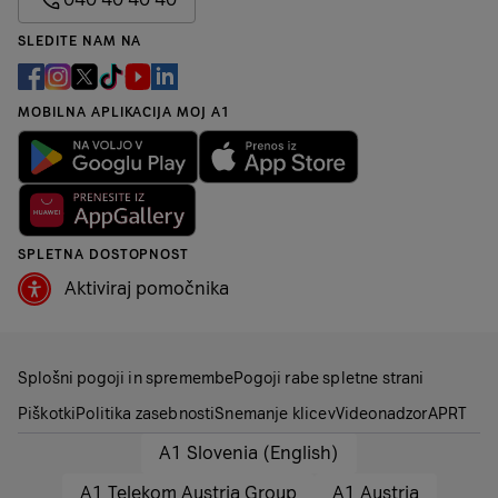
SLEDITE NAM NA
MOBILNA APLIKACIJA MOJ A1
SPLETNA DOSTOPNOST
Aktiviraj pomočnika
Splošni pogoji in spremembe
Pogoji rabe spletne strani
Piškotki
Politika zasebnosti
Snemanje klicev
Videonadzor
APRT
A1 Slovenia (English)
A1 Telekom Austria Group
A1 Austria