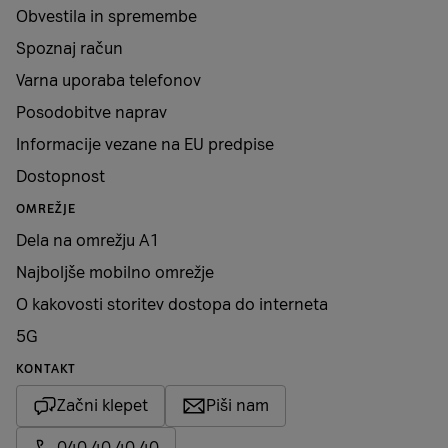
Obvestila in spremembe
Spoznaj račun
Varna uporaba telefonov
Posodobitve naprav
Informacije vezane na EU predpise
Dostopnost
OMREŽJE
Dela na omrežju A1
Najboljše mobilno omrežje
O kakovosti storitev dostopa do interneta
5G
KONTAKT
Začni klepet
Piši nam
040 40 40 40