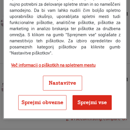
nujno potrebni za delovanje spletne stran in so nameščeni
Znamka:
LIVALL
samodejno. Da bi vam lahko nudili čim boljšo spletno
Pametna čelada Livall EVO21
uporabniško izkušnjo, uporabljata spletni mesti tudi
vijolična
funkcionalne piškotke, analitične piškotke, piškotke za
Na zalogi
marketing in analizo brskanja ter piškotke za družbena
Že od
omrežja. S klikom na gumb "Sprejmem vse" soglašate z
20
74
€
×
12
namestitvijo teh piškotkov. Za izbiro opredelitev do
ali 248,99 €
posameznih kategorij piškotkov pa kliknite gumb
"Nastavitve piškotkov".
a1secom.listing.compare-on
Več informacij o piškotkih na spletnem mestu
Znamka:
LIVALL
Pametna čelada Livall EVO21
Nastavitve
vijolična
Na zalogi
Že od
Sprejmi obvezne
Sprejmi vse
14
08
€
×
12
ali 168,99 €
a1secom.listing.compare-on