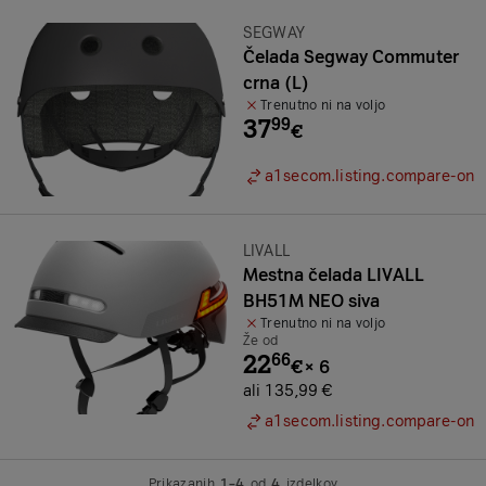
Znamka:
SEGWAY
Čelada Segway Commuter
crna (L)
Trenutno ni na voljo
37
99
€
a1secom.listing.compare-on
Znamka:
LIVALL
Mestna čelada LIVALL
BH51M NEO siva
Trenutno ni na voljo
Že od
22
66
€
×
6
ali 135,99 €
a1secom.listing.compare-on
Prikazanih
1–4
od
4
izdelkov