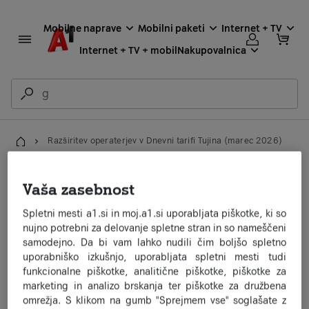
Mobilne naprave
Mobilni paketi
Internet + TV
Internet + TV + mobil
Nakupovalnica
Razširitev operaterjev v Dnevni tarifi Tujina (marec 2026)
Domov
Razširitev operaterjev v
Vaša zasebnost
Dnevni tarifi Tujina
Spletni mesti a1.si in moj.a1.si uporabljata piškotke, ki so
(marec 2026)
nujno potrebni za delovanje spletne stran in so nameščeni
samodejno. Da bi vam lahko nudili čim boljšo spletno
uporabniško izkušnjo, uporabljata spletni mesti tudi
funkcionalne piškotke, analitične piškotke, piškotke za
Dne 1. 3. 2026 dodajamo v zakup
Dnevne tarife Tujina
sledečo
marketing in analizo brskanja ter piškotke za družbena
destinacijo oz. operaterja:
omrežja. S klikom na gumb "Sprejmem vse" soglašate z