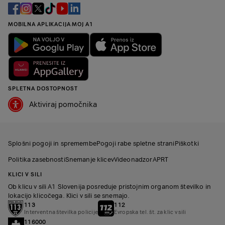
MOBILNA APLIKACIJA MOJ A1
SPLETNA DOSTOPNOST
Aktiviraj pomočnika
Splošni pogoji in spremembe
Pogoji rabe spletne strani
Piškotki
Politika zasebnosti
Snemanje klicev
Videonadzor
APRT
KLICI V SILI
Ob klicu v sili A1 Slovenija posreduje pristojnim organom številko in
lokacijo klicočega. Klici v sili se snemajo.
113
112
Interventna številka policije
Evropska tel. št. za klic v sili
116000