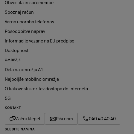
Obvestila in spremembe
Spoznaj račun
Varna uporaba telefonov
Posodobitve naprav
Informacije vezane na EU predpise
Dostopnost
OMREŽJE
Dela na omrežju A1
Najboljše mobilno omrežje
O kakovosti storitev dostopa do interneta
5G
KONTAKT
Začni klepet
Piši nam
040 40 40 40
SLEDITE NAM NA