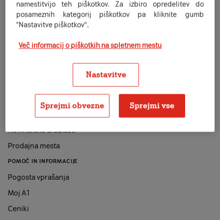
Verizon (ZDA), USAVZ (311480)
namestitvijo teh piškotkov. Za izbiro opredelitev do
posameznih kategorij piškotkov pa kliknite gumb
"Nastavitve piškotkov".
Več informacij o piškotkih na spletnem mestu
A1 SLOVENIJA
O podjetju
Nastavitve
Sodelovanje z A1 Slovenija
Zaposlitev
Sprejmi obvezne
Sprejmi vse
Družbena odgovornost
Novinarsko središče
Prodajna mesta
POMOČ IN INFORMACIJE
Pogosta vprašanja
Moj A1
Ceniki