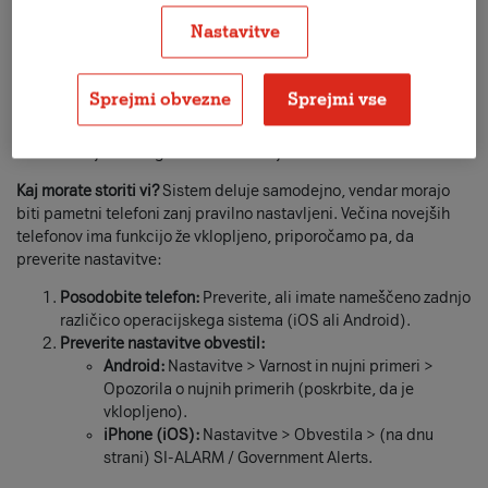
zvočnem signalu in vibriranju, ki se sproži tudi, če imate
Nastavitve
telefon utišan.
Popolna zasebnost:
Ker sistem deluje na principu
radijskega oddajanja, omrežje A1
ne potrebuje vaše
Sprejmi obvezne
Sprejmi vse
telefonske številke in ne beleži vaše lokacije
, da bi vam
dostavilo opozorilo. Prejmete ga preprosto zato, ker se
nahajate na ogroženem območju.
Kaj morate storiti vi?
Sistem deluje samodejno, vendar morajo
biti pametni telefoni zanj pravilno nastavljeni. Večina novejših
telefonov ima funkcijo že vklopljeno, priporočamo pa, da
preverite nastavitve:
Posodobite telefon:
Preverite, ali imate nameščeno zadnjo
različico operacijskega sistema (iOS ali Android).
Preverite nastavitve obvestil:
Android:
Nastavitve > Varnost in nujni primeri >
Opozorila o nujnih primerih (poskrbite, da je
vklopljeno).
iPhone (iOS):
Nastavitve > Obvestila > (na dnu
strani) SI-ALARM / Government Alerts.