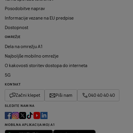
Posodobitve naprav
Informacije vezane na EU predpise
Dostopnost
OMREŽJE
Dela na omrežju A1
Najboljše mobilno omrežje
O kakovosti storitev dostopa do interneta
5G
KONTAKT
Začni klepet
Piši nam
040 40 40 40
SLEDITE NAM NA
MOBILNA APLIKACIJA MOJ A1