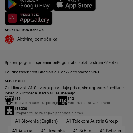
SPLETNA DOSTOPNOST
Aktiviraj pomočnika
Splošni pogoji in spremembe
Pogoji rabe spletne strani
Piškotki
Politika zasebnosti
Snemanje klicev
Videonadzor
APRT
KLICI V SILI
Ob klicu v sili A1 Slovenija posreduje pristojnim organom številko in
lokacijo klicočega. Klici v sili se snemajo.
113
112
Interventna številka policije
Evropska tel. št. za klic v sili
116000
Evropska tel. št. za prijavo pogrešanih otrok
A1 Slovenia (English)
A1 Telekom Austria Group
A1 Austria
A1 Hrvatska
A1 Srbija
A1 Belarus