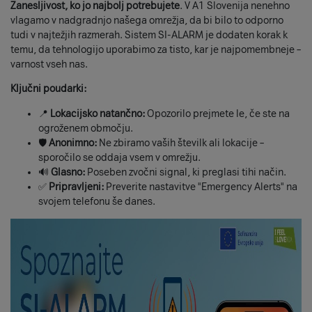
Zanesljivost, ko jo najbolj potrebujete
. V A1 Slovenija nenehno
vlagamo v nadgradnjo našega omrežja, da bi bilo to odporno
tudi v najtežjih razmerah. Sistem SI-ALARM je dodaten korak k
temu, da tehnologijo uporabimo za tisto, kar je najpomembneje –
varnost vseh nas.
Ključni poudarki:
📍
Lokacijsko natančno:
Opozorilo prejmete le, če ste na
ogroženem območju.
🛡️
Anonimno:
Ne zbiramo vaših številk ali lokacije –
sporočilo se oddaja vsem v omrežju.
🔊
Glasno:
Poseben zvočni signal, ki preglasi tihi način.
✅
Pripravljeni:
Preverite nastavitve "Emergency Alerts" na
svojem telefonu še danes.