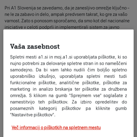
Pri A1 Slovenija se zavedamo, da je zanesljivo omrežje ključno –
ne le za zabavo in delo, ampak predvsem takrat, ko gre za vašo
varnost. Zato s ponosom sporočamo, da smo kot del nacionalne
iniciative v celoti podprli in implementirali sistem za javno
obveščanje in alarmiranje –
SI-ALARM
.
Naravne in druge nesreče se ne napovedo, zato je ključno, da
Vaša zasebnost
informacija o nevarnosti do vas pride takoj.
Spletni mesti a1.si in moj.a1.si uporabljata piškotke, ki so
Kaj je SI-ALARM?
SI-ALARM je nacionalni sistem, ki ga upravlja
nujno potrebni za delovanje spletne stran in so nameščeni
Uprava RS za zaščito in reševanje. Omogoča, da vsi uporabniki
samodejno. Da bi vam lahko nudili čim boljšo spletno
na določenem geografskem območju prejmejo nujno opozorilo
uporabniško izkušnjo, uporabljata spletni mesti tudi
neposredno na svoj mobilni telefon.
funkcionalne piškotke, analitične piškotke, piškotke za
marketing in analizo brskanja ter piškotke za družbena
Kako deluje in v čem je razlika od SMS-a?
Morda ste vajeni, da
omrežja. S klikom na gumb "Sprejmem vse" soglašate z
vas obveščamo preko SMS sporočil, a SI-ALARM deluje drugače.
namestitvijo teh piškotkov. Za izbiro opredelitev do
Uporablja tehnologijo
Cell Broadcast
(celično oddajanje).
posameznih kategorij piškotkov pa kliknite gumb
"Nastavitve piškotkov".
Hitrost:
Sporočilo ne potuje od številke do številke. Bazna
postaja ga v trenutku "oddaja" vsem napravam v svojem
Več informacij o piškotkih na spletnem mestu
dosegu hkrati.
Zvok:
Opozorilo boste prepoznali po značilnem, glasnem