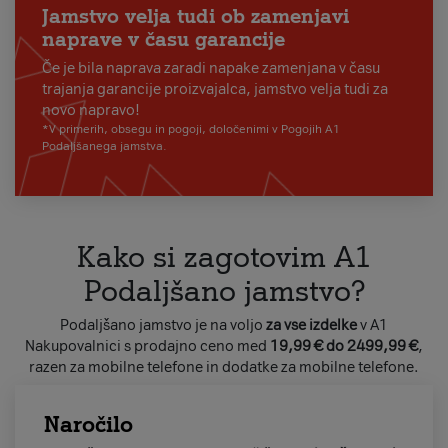
Jamstvo velja tudi ob zamenjavi
naprave v času garancije
Če je bila naprava zaradi napake zamenjana v času
trajanja garancije proizvajalca, jamstvo velja tudi za
novo napravo!
*V primerih, obsegu in pogoji, določenimi v Pogojih A1
Podaljšanega jamstva.
Kako si zagotovim A1
Podaljšano jamstvo?
Podaljšano jamstvo je na voljo
za vse izdelke
v A1
Nakupovalnici s prodajno ceno med
19,99 € do 2499,99 €
,
razen za mobilne telefone in dodatke za mobilne telefone.
Naročilo