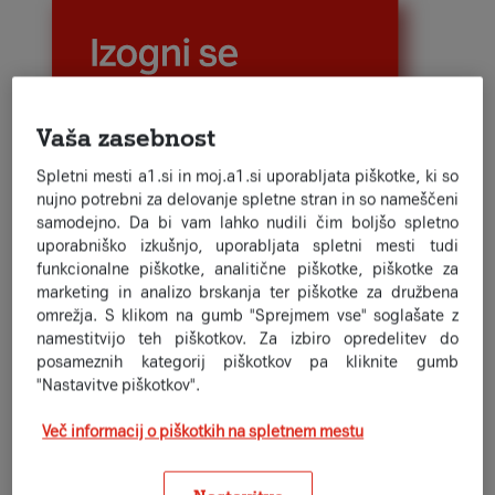
Vaša zasebnost
Spletni mesti a1.si in moj.a1.si uporabljata piškotke, ki so
nujno potrebni za delovanje spletne stran in so nameščeni
samodejno. Da bi vam lahko nudili čim boljšo spletno
uporabniško izkušnjo, uporabljata spletni mesti tudi
funkcionalne piškotke, analitične piškotke, piškotke za
marketing in analizo brskanja ter piškotke za družbena
omrežja. S klikom na gumb "Sprejmem vse" soglašate z
namestitvijo teh piškotkov. Za izbiro opredelitev do
Kaj vključuje A1 Podaljšano
posameznih kategorij piškotkov pa kliknite gumb
jamstvo?
"Nastavitve piškotkov".
Napravo, pri kateri se odločiš za podaljšano jamstvo, lahko
Več informacij o piškotkih na spletnem mestu
brez skrbi uporabljaš še 2 leti po poteku garancije
proizvajalca.