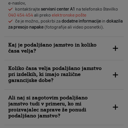
e-naslov,
kontaktirajte
servisni center A1
na telefonsko številko
040 454 454
ali preko
elektronske pošte
če je možno, poskrbi za
dodatne informacije
in
dokazila
za presojo napake
(fotografije ali video posnetki).
Kaj je podaljšano jamstvo in koliko
časa velja?
Podaljšano jamstvo ti omogoča brezskrbno uporabo
Koliko časa velja podaljšano jamstvo
izdelka, kupljenega v Nakupovalnici tudi po poteku
pri izdelkih, ki imajo različne
garancije proizvajalca.
garancijske dobe?
Podaljšano jamstvo nastopi takoj po poteku tovarniške
garancije in velja 2 leti.
Podaljšano jamstvo velja 2 leti po izteku proizvajalčeve
Podaljšano jamstvo ne velja za mobilne telefone in za
Ali naj si zagotovim podaljšano
garancije, ne glede na to, koliko dolgo ta traja.
dodatke za mobilne telefone.
jamstvo tudi v primeru, ko mi
Primer: Naprava ima garancijo 12 mesecev, baterija tega
Primer: Garancija proizvajalca velja 2 leti. Po poteku
proizvajalec naprave že ponudi
izdelka pa 6 mesecev.
garancije je naprava zaščitena še 2 leti s podaljšanim
podaljšano jamstvo?
V tem primeru podaljšano jamstvo pokrije oboje.
jamstvom.
Za izdelek velja torej 12 mesecev + 24 mesecev
Da, v takem primeru priporočamo, da se vseeno odločiš