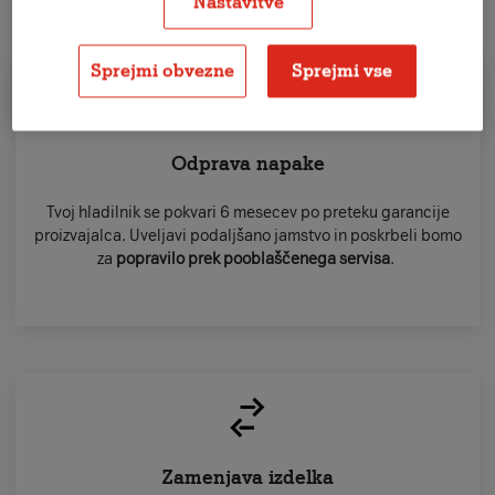
S podaljšanim jamstvom imaš v primeru okvare na voljo
Nastavitve
naslednje rešitve:
Sprejmi obvezne
Sprejmi vse
Odprava napake
Tvoj hladilnik se pokvari 6 mesecev po preteku garancije
proizvajalca. Uveljavi podaljšano jamstvo in poskrbeli bomo
za
popravilo prek pooblaščenega servisa
.
Zamenjava izdelka