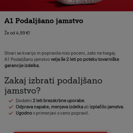
A1 Podaljšano jamstvo
Že od 4,99 €!
Stvari se kvarijo in popravila niso poceni, zato ne tvegaj.
A1 Podaljšano jamstvo
velja še 2 leti po poteku tovarniške
garancije izdelka
.
Zakaj izbrati podaljšano
jamstvo?
Dodatni
2 leti brezskrbne uporabe
.
Odprava napake, menjava izdelka
ali
izplačilo jamstva
.
Ugodno
v primerjavi s ceno popravil.