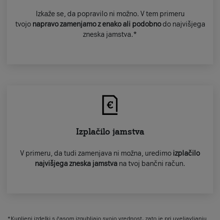
Izkaže se, da popravilo ni možno. V tem primeru
tvojo
napravo zamenjamo z enako ali podobno
do najvišjega
zneska jamstva.*
Izplačilo jamstva
V primeru, da tudi zamenjava ni možna, uredimo
izplačilo
najvišjega zneska jamstva
na tvoj bančni račun.
*Kupljeni izdelki s časom izgubljajo svojo vrednost, zato je pri uveljavljanju