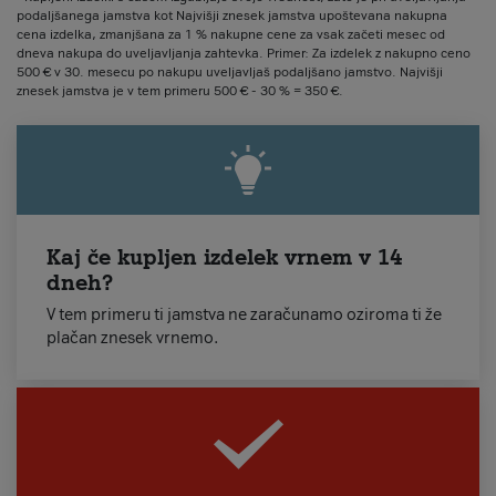
podaljšanega jamstva kot Najvišji znesek jamstva upoštevana nakupna
cena izdelka, zmanjšana za 1 % nakupne cene za vsak začeti mesec od
dneva nakupa do uveljavljanja zahtevka. Primer: Za izdelek z nakupno ceno
500 € v 30. mesecu po nakupu uveljavljaš podaljšano jamstvo. Najvišji
znesek jamstva je v tem primeru 500 € - 30 % = 350 €.
Kaj če kupljen izdelek vrnem v 14
dneh?
V tem primeru ti jamstva ne zaračunamo oziroma ti že
plačan znesek vrnemo.