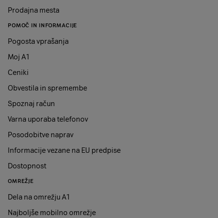
Prodajna mesta
POMOČ IN INFORMACIJE
Pogosta vprašanja
Moj A1
Ceniki
Obvestila in spremembe
Spoznaj račun
Varna uporaba telefonov
Posodobitve naprav
Informacije vezane na EU predpise
Dostopnost
OMREŽJE
Dela na omrežju A1
Najboljše mobilno omrežje