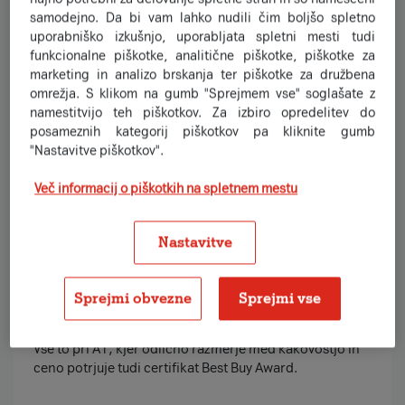
samodejno. Da bi vam lahko nudili čim boljšo spletno
uporabniško izkušnjo, uporabljata spletni mesti tudi
funkcionalne piškotke, analitične piškotke, piškotke za
marketing in analizo brskanja ter piškotke za družbena
omrežja. S klikom na gumb "Sprejmem vse" soglašate z
namestitvijo teh piškotkov. Za izbiro opredelitev do
posameznih kategorij piškotkov pa kliknite gumb
"Nastavitve piškotkov".
Brezplačne poletne
Več informacij o piškotkih na spletnem mestu
Samsung ugodnosti!
Nastavitve
Če razmišljaš o novem Samsung telefonu, je zdaj pravi
trenutek za menjavo.
Sprejmi obvezne
Sprejmi vse
Ob nakupu izbranih modelov prejmeš prve 3 obroke
telefona in zavarovanje naprave brezplačno.
Vse to pri A1, kjer odlično razmerje med kakovostjo in
ceno potrjuje tudi certifikat Best Buy Award.