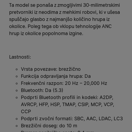
Ta model se ponaša z zmogljivimi 30-milimetrskimi
pretvorniki iz neodima z mehkimi robovi, ki v ušesa
spuščajo glasbo z najmanjšo količino hrupa iz
okolice. Poleg tega ob vklopu tehnologije ANC
hrup iz okolice popolnoma izgine.
Lastnosti:
Vrsta povezave: brezžično
Funkcija odpravljanja hrupa: Da
Frekvenčni razpon: 20 Hz – 20,000 Hz
Bluetooth: Da (5.3)
Podprti Bluetooth profili in kodeki: A2DP,
AVRCP, HFP, HSP, TMAP, CSIP, MCP, VCP,
CCP
Podprti zvočni formati: SBC, AAC, LDAC, LC3
Brezžični doseg: do 10 m