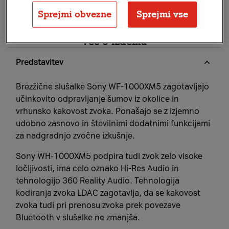
Sprejmi obvezne
Sprejmi vse
Več o izdelku
Predstavitev
Brezžične slušalke Sony WF-1000XM5 zagotavljajo
učinkovito odpravljanje šumov iz okolice in
vrhunsko kakovost zvoka. Ponašajo se z izjemno
udobno zasnovo in številnimi dodatnimi funkcijami
za nadgradnjo zvočne izkušnje.
Sony WH-1000XM5 podpira tudi zvok zelo visoke
ločljivosti, ima celo oznako Hi-Res Audio in
tehnologijo 360 Reality Audio. Tehnologija
kodiranja zvoka LDAC zagotavlja, da se kakovost
zvoka tudi pri prenosu zvoka prek povezave
Bluetooth v slušalke ne zmanjša.