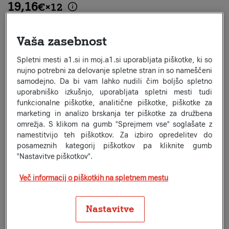
19,16
€
×
12
ali v enkratnem znesku
229,99 €
Ni na zalogi
Vaša zasebnost
Obvesti me, ko bo na voljo
Spletni mesti a1.si in moj.a1.si uporabljata piškotke, ki so
nujno potrebni za delovanje spletne stran in so nameščeni
samodejno. Da bi vam lahko nudili čim boljšo spletno
Primerjaj izdelek
uporabniško izkušnjo, uporabljata spletni mesti tudi
funkcionalne piškotke, analitične piškotke, piškotke za
Potrebuješ pomoč?
Pogovori se pred nakupom
marketing in analizo brskanja ter piškotke za družbena
omrežja. S klikom na gumb "Sprejmem vse" soglašate z
namestitvijo teh piškotkov. Za izbiro opredelitev do
Brezplačna dostava
posameznih kategorij piškotkov pa kliknite gumb
14 dni za vračilo
"Nastavitve piškotkov".
Možnost podaljšanega jamstva
Več informacij o piškotkih na spletnem mestu
Varno plačilo
Nastavitve