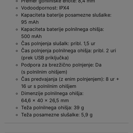
Premer gonilniške enote: 8,4 mm
Vodoodpornost: IPX4
Kapaciteta baterije posamezne slušalke:
95 mAh
Kapaciteta baterije polnilnega ohišja:
500 mAh
Čas polnjenja slušalk: pribl. 1,5 ur
Čas polnjenja polnilnega ohišja: pribl. 2 uri
(prek USB priključka)
Podpora za brezžično polnjenje: Da
(s polnilnim ohišjem)
Čas predvajanja (z enim polnjenjem): 8 ur +
16 ur s polnilnim ohišjem
Dimenzije polnilnega ohišja:
64,6 × 40 × 26,5 mm
Teža polnilnega ohišja: 39 g
Teža posamezne slušalke: 5,9 g