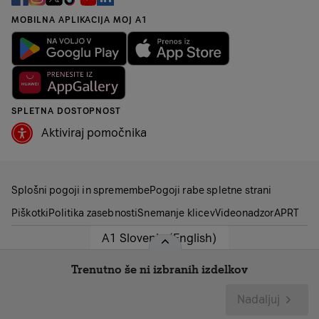
MOBILNA APLIKACIJA MOJ A1
SPLETNA DOSTOPNOST
Aktiviraj pomočnika
Splošni pogoji in spremembe
Pogoji rabe spletne strani
Piškotki
Politika zasebnosti
Snemanje klicev
Videonadzor
APRT
A1 Slovenia (English)
A1 Telekom Austria Group
A1 Austria
Trenutno še ni izbranih izdelkov
A1 Hrvatska
A1 Srbija
A1 Belarus
Nadaljuj
A1 Bulgaria
A1 Macedonia
A1 Digital