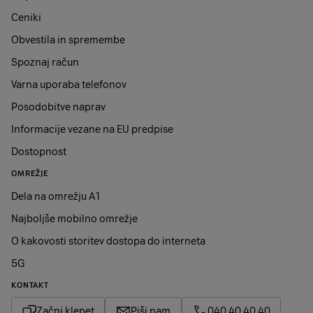
Ceniki
Obvestila in spremembe
Spoznaj račun
Varna uporaba telefonov
Posodobitve naprav
Informacije vezane na EU predpise
Dostopnost
OMREŽJE
Dela na omrežju A1
Najboljše mobilno omrežje
O kakovosti storitev dostopa do interneta
5G
KONTAKT
Začni klepet
Piši nam
040 40 40 40