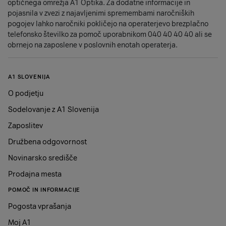
optičnega omrežja A1 Optika. Za dodatne informacije in
pojasnila v zvezi z najavljenimi spremembami naročniških
pogojev lahko naročniki pokličejo na operaterjevo brezplačno
telefonsko številko za pomoč uporabnikom 040 40 40 40 ali se
obrnejo na zaposlene v poslovnih enotah operaterja.
A1 SLOVENIJA
O podjetju
Sodelovanje z A1 Slovenija
Zaposlitev
Družbena odgovornost
Novinarsko središče
Prodajna mesta
POMOČ IN INFORMACIJE
Pogosta vprašanja
Moj A1