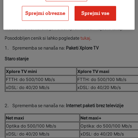
Spremenjeni pogoji paketov in cenik
Sprejmi obvezne
Sprejmi vse
S 13. 4. 2026 spreminjamo Posebne pogoje paketov Net in
Xplore TV ter Cenik v delu, da odražajo spremembe glede
hitrosti in sicer korekcije v sledi spremembah najdete tukaj.
Posodobljen cenik si lahko pogledate
tukaj
.
1. Sprememba se nanaša na:
Paketi Xplore TV
Staro stanje
Xplore TV mini
Xplore TV maxi
FTTH: do 500/100 Mb/s
FTTH: do 500/100 Mb/s
xDSL: do 40/20 Mb/s
xDSL: do 40/20 Mb/s
2. Sprememba se nanaša na:
Internet paketi brez televizije
Net maxi
Net maxi+
Optika do 500/100 Mb/s
Optika: do 500/100 Mb/s
xDSL: do 40/20 Mb/s
xDSL: do 40/20 Mb/s