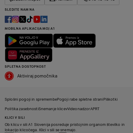
SLEDITE NAM NA
MOBILNA APLIKACIJA MOJ A1
SPLETNA DOSTOPNOST
Aktiviraj pomočnika
Splošni pogoji in spremembe
Pogoji rabe spletne strani
Piškotki
Politika zasebnosti
Snemanje klicev
Videonadzor
APRT
KLICI V SILI
Ob klicu v sili A1 Slovenija posreduje pristojnim organom številko in
lokacijo klicočega. Klici v sili se snemajo.