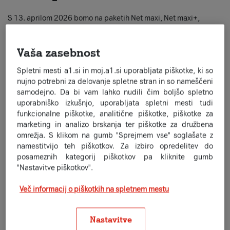
S 13. aprilom 2026 bomo na paketih Net maxi, Net maxi+,
Xplore TV mini, Xplore TV maxi in Xplore TV maxi+, ki se
uporabljajo na lastni tehnologiji A1 Optika, uvedli posodobitev
osnovnih hitrosti internetnega dostopa. Osnovno hitrost v
Vaša zasebnost
navedenih paketih brez dodatnih stroškov dvigujemo na do
Spletni mesti a1.si in moj.a1.si uporabljata piškotke, ki so
1000/100 Mb/s.
nujno potrebni za delovanje spletne stran in so nameščeni
Namen posodobitve je izboljšati uporabniško izkušnjo, zagotoviti
samodejno. Da bi vam lahko nudili čim boljšo spletno
večjo zmogljivost omrežja in omogočiti nemoteno delovanje
uporabniško izkušnjo, uporabljata spletni mesti tudi
sodobnih digitalnih storitev.
funkcionalne piškotke, analitične piškotke, piškotke za
marketing in analizo brskanja ter piškotke za družbena
Katerim naročnikom se hitrost zviša?
omrežja. S klikom na gumb "Sprejmem vse" soglašate z
13. 4. bomo višjo hitrost samodejno vključili vsem naročnikom
namestitvijo teh piškotkov. Za izbiro opredelitev do
navedenih paketov (Net maxi, Net maxi+, Xplore TV mini, Xplore
posameznih kategorij piškotkov pa kliknite gumb
TV maxi in Xplore TV maxi+) na A1 Optiki, ki imajo trenutno eno
"Nastavitve piškotkov".
izmed naslednjih nastavitev:
• hitrost do 500/100 Mb/s,
Več informacij o piškotkih na spletnem mestu
• vključeno plačljivo opcijo do 1000/100 Mb/s (opcija se
istočasno ukine),
• vključeno brezplačno (promocijsko) opcijo do 1000/100
Nastavitve
Mb/s za omejen čas (promocija se istočasno ukine).