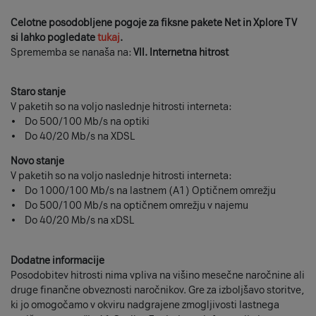
Celotne posodobljene pogoje za fiksne pakete Net in Xplore TV
si lahko pogledate
tukaj
.
Sprememba se nanaša na:
VII. Internetna hitrost
Staro stanje
V paketih so na voljo naslednje hitrosti interneta:
• Do 500/100 Mb/s na optiki
• Do 40/20 Mb/s na XDSL
Novo stanje
V paketih so na voljo naslednje hitrosti interneta:
• Do 1000/100 Mb/s na lastnem (A1) Optičnem omrežju
• Do 500/100 Mb/s na optičnem omrežju v najemu
• Do 40/20 Mb/s na xDSL
Dodatne informacije
Posodobitev hitrosti nima vpliva na višino mesečne naročnine ali
druge finančne obveznosti naročnikov. Gre za izboljšavo storitve,
ki jo omogočamo v okviru nadgrajene zmogljivosti lastnega