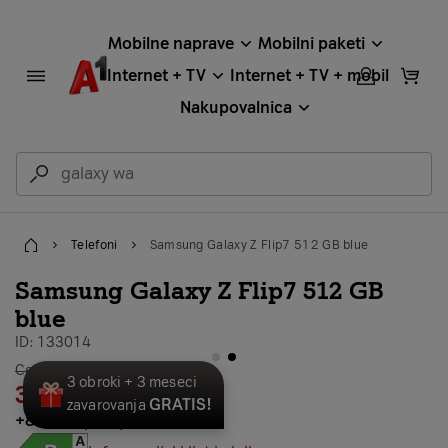
Mobilne naprave
Mobilni paketi
Internet + TV
Internet + TV + mobil
Nakupovalnica
Telefoni
Samsung Galaxy Z Flip7 512 GB blue
Home
Samsung Galaxy Z Flip7 512 GB
blue
ID: 133014
galerija stran 2
Cena brez vezave: 1.257,00 €
3 obroki + 3 meseci
33,30
€
×
24
GRATIS!
zavarovanja
+
88,80 €
predplačila