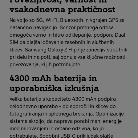
vsakodnevna praktičnost
Na voljo so 5G, Wi‑Fi, Bluetooth in vgrajen GPS za
natančno navigacijo. Senzor prstnega odtisa
omogoča varno in hitro odklepanje, podpora Dual
SIM pa olajša ločevanje zasebnih in službenih
klicev. Samsung Galaxy Z Flip7 je zanesljiv sopotnik
pri delu in na poti, saj ponuja vse ključne možnosti
povezovanja, ki jih potrebujete.
4300 mAh baterija in
uporabniška izkušnja
Velika baterija s kapaciteto 4300 mAh podpira
celodnevno uporabo – od sporočil in klicev do
fotografiranja in spletnega brskanja. Optimizacije
sistema skrbijo, da naprava porabi manj energije
med mirovanjem in ostane odzivna, ko jo
potrebujete. Sodobni USB‑C priključek olajša