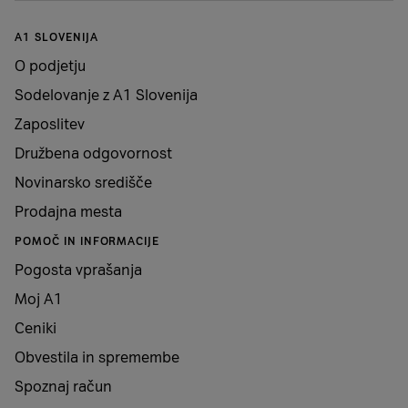
Fizične lastnosti
A1 SLOVENIJA
Barva
Jetblack/Red/Blue
O podjetju
Sodelovanje z A1 Slovenija
Teža
188g
Zaposlitev
Družbena odgovornost
Dimenzije
166.7 x 75.2 x 6.5
Novinarsko središče
Tip kartice SIM
Nano SIM
Prodajna mesta
POMOČ IN INFORMACIJE
eSIM
da
Pogosta vprašanja
Moj A1
Dual sim
da
Ceniki
Obvestila in spremembe
GLAVNE LASTNOSTI
Spoznaj račun