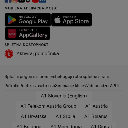
MOBILNA APLIKACIJA MOJ A1
Varnost
senzor prstnega odtisa
Procesor
Samsung Exynos 2500
SPLETNA DOSTOPNOST
Grafična kartica
Xclipse 950
Aktiviraj pomočnika
Android 16 (One UI
Operacijski sistem
8.0)
Splošni pogoji in spremembe
Pogoji rabe spletne strani
Meni v slovenskem
Piškotki
Politika zasebnosti
Snemanje klicev
Videonadzor
APRT
da
jeziku
A1 Slovenia (English)
SAR vrednost
A1 Telekom Austria Group
A1 Austria
A1 Hrvatska
A1 Srbija
A1 Belarus
ZASLON
A1 Bulgaria
A1 Macedonia
A1 Digital