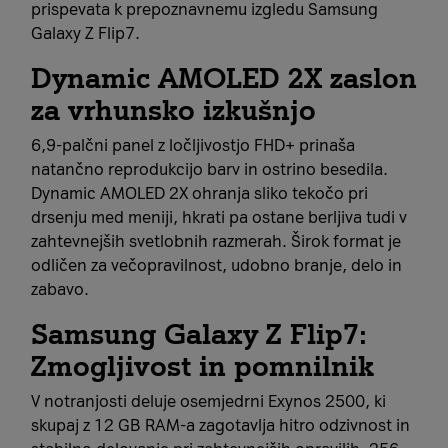
prispevata k prepoznavnemu izgledu Samsung
Galaxy Z Flip7.
Dynamic AMOLED 2X zaslon
za vrhunsko izkušnjo
6,9‑palčni panel z ločljivostjo FHD+ prinaša
natančno reprodukcijo barv in ostrino besedila.
Dynamic AMOLED 2X ohranja sliko tekočo pri
drsenju med meniji, hkrati pa ostane berljiva tudi v
zahtevnejših svetlobnih razmerah. Širok format je
odličen za večopravilnost, udobno branje, delo in
zabavo.
Samsung Galaxy Z Flip7:
Zmogljivost in pomnilnik
V notranjosti deluje osemjedrni Exynos 2500, ki
skupaj z 12 GB RAM‑a zagotavlja hitro odzivnost in