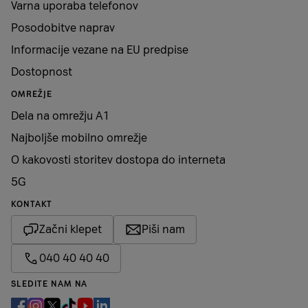
5G
da
Varna uporaba telefonov
Posodobitve naprav
VoLTE
da
Informacije vezane na EU predpise
Dostopnost
VoWiFi
da
OMREŽJE
Dela na omrežju A1
Delovni pomnilnik
12 GB
Najboljše mobilno omrežje
Notranji pomnilnik
512 GB
O kakovosti storitev dostopa do interneta
5G
Reža za spominsko
ne
KONTAKT
kartico
Začni klepet
Piši nam
Maksimalna velikost
spominske kartice
040 40 40 40
SLEDITE NAM NA
Vtičnica za slušalke (in
ne
standard CTIA/OMTP)