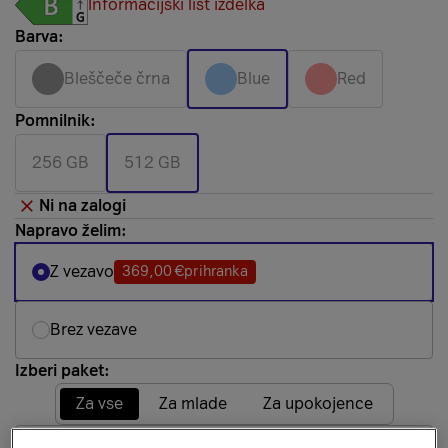
Informacijski list izdelka
Barva:
Bleščeče črna
Blue
Red
Pomnilnik:
256 GB
512 GB
Ni na zalogi
Napravo želim:
Z vezavo
369,00 €
prihranka
Brez vezave
Izberi paket:
Za vse
Za mlade
Za upokojence