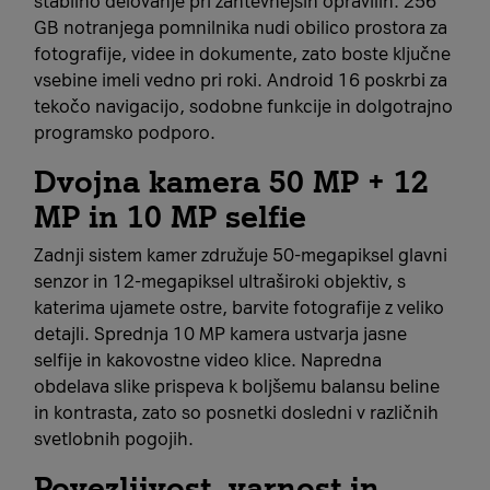
stabilno delovanje pri zahtevnejših opravilih. 256
GB notranjega pomnilnika nudi obilico prostora za
fotografije, videe in dokumente, zato boste ključne
vsebine imeli vedno pri roki. Android 16 poskrbi za
tekočo navigacijo, sodobne funkcije in dolgotrajno
programsko podporo.
Dvojna kamera 50 MP + 12
MP in 10 MP selfie
Zadnji sistem kamer združuje 50‑megapiksel glavni
senzor in 12‑megapiksel ultraširoki objektiv, s
katerima ujamete ostre, barvite fotografije z veliko
detajli. Sprednja 10 MP kamera ustvarja jasne
selfije in kakovostne video klice. Napredna
obdelava slike prispeva k boljšemu balansu beline
in kontrasta, zato so posnetki dosledni v različnih
svetlobnih pogojih.
Povezljivost, varnost in