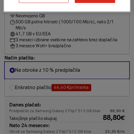
13,99
€/m
za 2 leti, nato 27,99 €/m
Neomejeno minut in SMS/MMS
Neomejeno GB
500 GB polne hitrosti (1000/100 Mb/s), nato 2/1
Mb/s
41,7 GB v EU/EEA
3 meseci izbrane vsebine na zahtevo brez doplačila
3 mesece Wolt+ brezplačno
Način plačila:
Na obroke z 10 % predplačila
Enkratno plačilo
44,40 €
prihranka
Danes plačaš:
Predplačilo za Samsung Galaxy Z Flip7 512 GB blue
88,80 €
88,80
€
Takojšnje plačilo skupaj
Nato 24 mesecev:
Obrok za Samsung Galaxy Z Flip7 512 GB blue
33,30 €/m