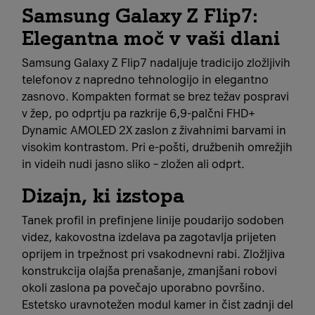
Samsung Galaxy Z Flip7:
Elegantna moč v vaši dlani
Samsung Galaxy Z Flip7 nadaljuje tradicijo zložljivih
telefonov z napredno tehnologijo in elegantno
zasnovo. Kompakten format se brez težav pospravi
v žep, po odprtju pa razkrije 6,9‑palčni FHD+
Dynamic AMOLED 2X zaslon z živahnimi barvami in
visokim kontrastom. Pri e‑pošti, družbenih omrežjih
in videih nudi jasno sliko – zložen ali odprt.
Dizajn, ki izstopa
Tanek profil in prefinjene linije poudarijo sodoben
videz, kakovostna izdelava pa zagotavlja prijeten
oprijem in trpežnost pri vsakodnevni rabi. Zložljiva
konstrukcija olajša prenašanje, zmanjšani robovi
okoli zaslona pa povečajo uporabno površino.
Estetsko uravnotežen modul kamer in čist zadnji del