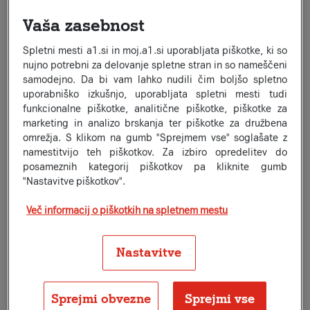
miniMIO
7,99
Vaša zasebnost
€/m
za 2 leti, nato 15,99 €/m
Neomejeno minut in SMS/MMS
Spletni mesti a1.si in moj.a1.si uporabljata piškotke, ki so
Neomejeno GB
20 GB polne hitrosti (1000/100 Mb/s), nato 2/1 Mb/s
nujno potrebni za delovanje spletne stran in so nameščeni
23,8 GB v EU/EEA
samodejno. Da bi vam lahko nudili čim boljšo spletno
3 meseci izbrane vsebine na zahtevo brez doplačila
uporabniško izkušnjo, uporabljata spletni mesti tudi
3 mesece Wolt+ brezplačno
funkcionalne piškotke, analitične piškotke, piškotke za
marketing in analizo brskanja ter piškotke za družbena
omrežja. S klikom na gumb "Sprejmem vse" soglašate z
midiMIO
Priljubljena izbira
namestitvijo teh piškotkov. Za izbiro opredelitev do
10,49
€/m
za 2 leti, nato 20,99 €/m
posameznih kategorij piškotkov pa kliknite gumb
Neomejeno minut in SMS/MMS
"Nastavitve piškotkov".
Neomejeno GB
200 GB polne hitrosti (1000/100 Mb/s), nato 2/1
Več informacij o piškotkih na spletnem mestu
Mb/s
31,2 GB v EU/EEA
3 meseci izbrane vsebine na zahtevo brez doplačila
Nastavitve
3 mesece Wolt+ brezplačno
Sprejmi obvezne
Sprejmi vse
maksiMIO