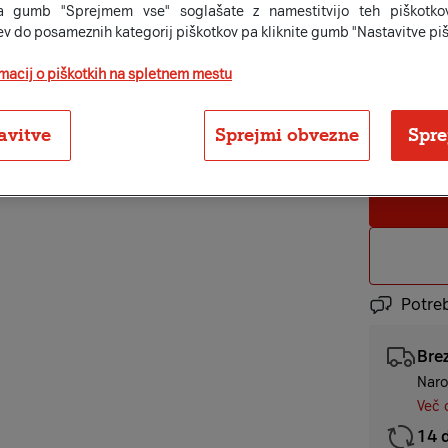
ID: 134790
a gumb "Sprejmem vse" soglašate z namestitvijo teh piškotkov
37,99 € ×
ev do posameznih kategorij piškotkov pa kliknite gumb "Nastavitve piš
36,3
rmacij o piškotkih na spletnem mestu
ali v enkr
avitve
Sprejmi obvezne
Spre
Na zalo
Potre
Bre
Naro
Več 
14 d