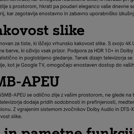
 zlije s prostorom, hkrati pa poudari eleganco vaše dnevne
serij, kar zagotavlja enostavno in zabavno uporabniško izkušnj
kovost slike
van za tiste, ki iščejo vrhunsko kakovost slike. S svojo 4K 
 barve, ki oživijo vsak prizor. Podpora za HDR 10+ in Dolby 
istično in poglobljeno gledanje. Tanek dizajn televizorja 
e, kot je Google TV, omogočajo enostaven dostop do vaših 
5MB-APEU
55MB-APEU se odlično zlije z vašim prostorom, ne glede na to,
 televizorja dodaja pridih sodobnosti in prefinjenosti, med
lonu. Z vgrajenim sistemom zvočnikov Dolby Audio in DTS-X,
vost slike.
t in pametne funkci