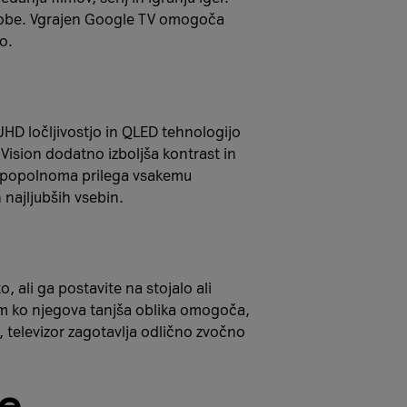
 sobe. Vgrajen Google TV omogoča
o.
UHD ločljivostjo in QLED tehnologijo
Vision dodatno izboljša kontrast in
se popolnoma prilega vsakemu
najljubših vsebin.
 ali ga postavite na stojalo ali
tem ko njegova tanjša oblika omogoča,
 televizor zagotavlja odlično zvočno
je