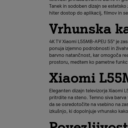
Tanek in sodoben dizajn se estetsko
hiter dostop do aplikacij, filmov in 
Vrhunska ka
4K TV Xiaomi L55MB-APEU 55" je zasno
ponuja izjemno podrobnosti in živahne
barvno natančnost, kar omogoča real
prostoru, medtem ko pametne funkcij
Xiaomi L5
Eleganten dizajn televizorja Xiaomi L
pritrdite na steno. Temno siva barva
da se osredotočite na vsebino na zas
izkušnjo, ki dopolnjuje vrhunsko kako
Povezljivos