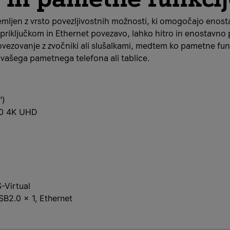
mljen z vrsto povezljivostnih možnosti, ki omogočajo enos
riključkom in Ethernet povezavo, lahko hitro in enostavno 
ezovanje z zvočniki ali slušalkami, medtem ko pametne funkc
 vašega pametnega telefona ali tablice.
")
60 4K UHD
-Virtual
B2.0 x 1, Ethernet