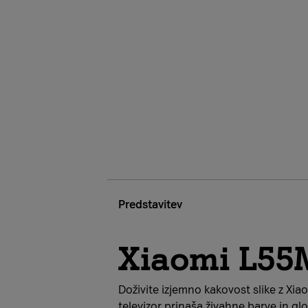
Predstavitev
Xiaomi L5
Doživite izjemno kakovost slike z Xi
televizor prinaša živahne barve in glo