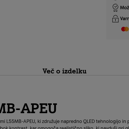
Mož
Varn
Več o izdelku
5MB-APEU
aomi L55MB-APEU, ki združuje napredno QLED tehnologijo in 
bok kontrast, kar omogoča realistično sliko, ki navduši pri gle