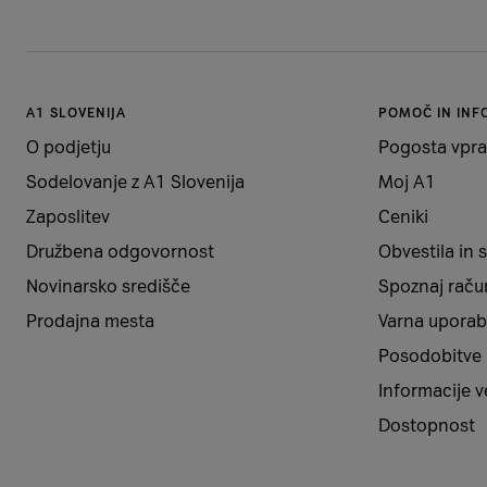
A1 SLOVENIJA
POMOČ IN INF
O podjetju
Pogosta vpra
Sodelovanje z A1 Slovenija
Moj A1
Zaposlitev
Ceniki
Družbena odgovornost
Obvestila in
Novinarsko središče
Spoznaj raču
Prodajna mesta
Varna uporab
Posodobitve
Informacije 
Dostopnost