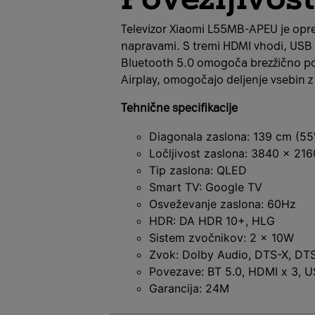
Televizor Xiaomi L55MB-APEU je opre
napravami. S tremi HDMI vhodi, USB p
Bluetooth 5.0 omogoča brezžično pov
Airplay, omogočajo deljenje vsebin z
Tehnične specifikacije
Diagonala zaslona: 139 cm (55
Ločljivost zaslona: 3840 x 21
Tip zaslona: QLED
Smart TV: Google TV
Osveževanje zaslona: 60Hz
HDR: DA HDR 10+, HLG
Sistem zvočnikov: 2 x 10W
Zvok: Dolby Audio, DTS-X, DTS
Povezave: BT 5.0, HDMI x 3, US
Garancija: 24M