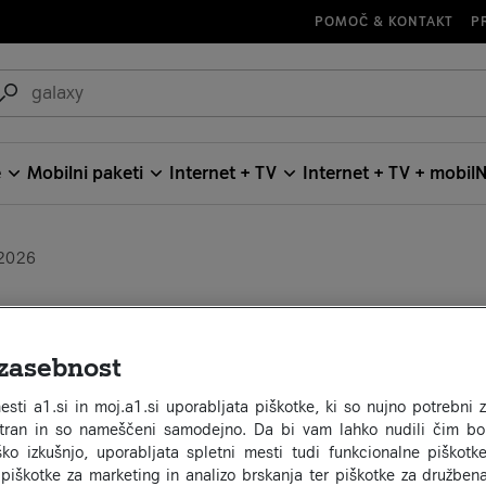
POMOČ & KONTAKT
P
e
Mobilni paketi
Internet + TV
Internet + TV + mobil
N
 2026
Sam
zasebnost
Za n
4K T
esti a1.si in moj.a1.si uporabljata piškotke, ki so nujno potrebni 
stran in so nameščeni samodejno. Da bi vam lahko nudili čim bol
2026
ko izkušnjo, uporabljata spletni mesti tudi funkcionalne piškotke
 piškotke za marketing in analizo brskanja ter piškotke za družben