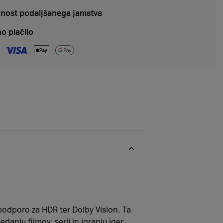
nost podaljšanega jamstva
o plačilo
podporo za HDR ter Dolby Vision. Ta
danju filmov, serij in igranju iger.