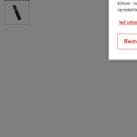
klikom n
opredelit
Več info
Nast