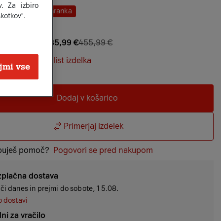
. Za izbiro
 12
20,00 € prihranka
kotkov".
3
€
×
12
atnem znesku
435,99 €
455,99 €
Informacijski list izdelka
jmi vse
gi
Dodaj v košarico
Primerjaj izdelek
buješ pomoč?
Pogovori se pred nakupom
zplačna dostava
či danes in prejmi do
sobote, 15.08.
o dostavi
ni za vračilo