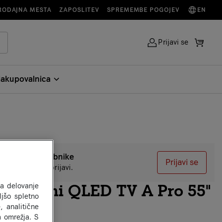
RODAJNA MESTA
ZAPOSLITEV
SPREMEMBE POGOJEV
EN
Prijavi se
akupovalnica
o za A1 uporabnike
Prijavi se
akup izdelka se prijavi.
V Xiaomi QLED TV A Pro 55"
za delovanje
jšo spletno
, analitične
a omrežja. S