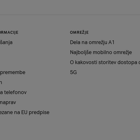
ORMACIJE
OMREŽJE
šanja
Dela na omrežju A1
Najboljše mobilno omrežje
O kakovosti storitev dostopa 
 spremembe
5G
n
a telefonov
 naprav
vezane na EU predpise