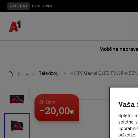
ZASEBNI
POSLOVNI
Mobilne naprav
...
Televizorji
4K TV Xiaomi QLED TV A Pro 55"
Home
galerija stran 2
Znižano
Vaša 
−20,00
€
Spletni m
spletne 
uporabniš
piškotke,