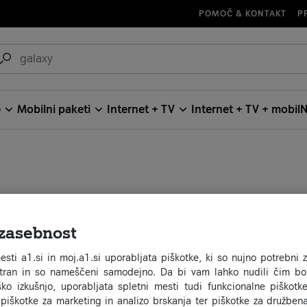
POMOČ & KONTAKT
P
e
Mobilni paketi
Internet + TV
Internet + TV + mobil
N
zasebnost
akov vas
esti a1.si in moj.a1.si uporabljata piškotke, ki so nujno potrebni 
stran in so nameščeni samodejno. Da bi vam lahko nudili čim bol
ko izkušnjo, uporabljata spletni mesti tudi funkcionalne piškotke
 piškotke za marketing in analizo brskanja ter piškotke za družben