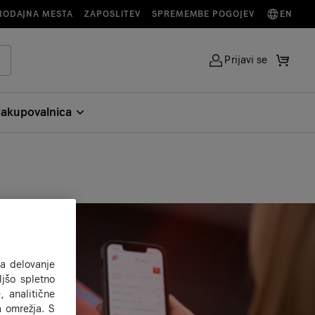
RODAJNA MESTA
ZAPOSLITEV
SPREMEMBE POGOJEV
EN
Prijavi se
akupovalnica
za delovanje
jšo spletno
, analitične
a omrežja. S