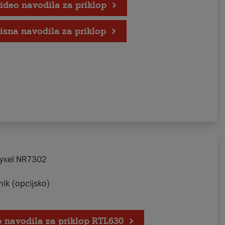
ideo navodila za priklop
isna navodila za priklop
Zyxel NR7302
nik (opcijsko)
 navodila za priklop RTL630