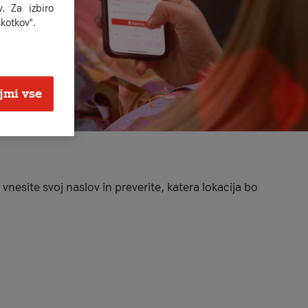
. Za izbiro
kotkov".
jmi vse
esite svoj naslov in preverite, katera lokacija bo