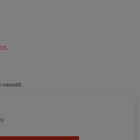
iOS
.
i navodili.
o)