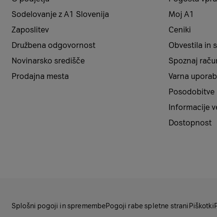
Sodelovanje z A1 Slovenija
Moj A1
Zaposlitev
Ceniki
Družbena odgovornost
Obvestila in
Novinarsko središče
Spoznaj raču
Prodajna mesta
Varna uporab
Posodobitve
Informacije 
Dostopnost
Splošni pogoji in spremembe
Pogoji rabe spletne strani
Piškotki