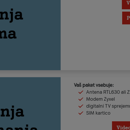
V
P
Vaš paket vsebuje:
Antena RTL630 ali 
Modem Zyxel
digitalni TV sprejem
SIM kartico
Video