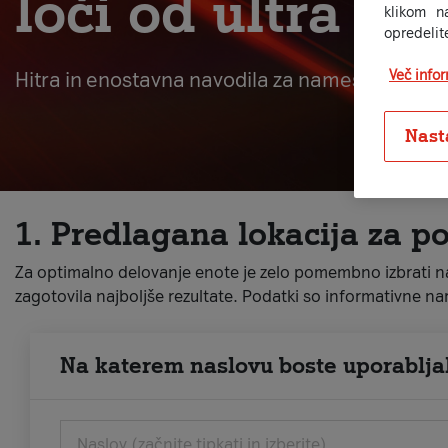
loči od ultra iz
klikom n
opredelit
Več info
Hitra in enostavna navodila za namestitev.
Nast
1. Predlagana lokacija za p
Za optimalno delovanje enote je zelo pomembno izbrati naj
zagotovila najboljše rezultate. Podatki so informativne na
Na katerem naslovu boste uporabljal
Naslov (začnite tipkati in izberite)