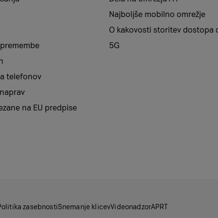
Najboljše mobilno omrežje
O kakovosti storitev dostopa 
 spremembe
5G
n
a telefonov
 naprav
vezane na EU predpise
Politika zasebnosti
Snemanje klicev
Videonadzor
APRT