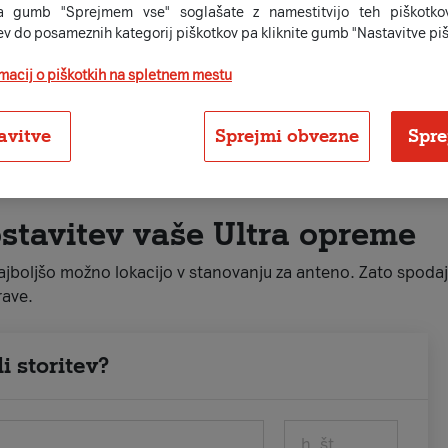
kušnje!
a gumb "Sprejmem vse" soglašate z namestitvijo teh piškotkov
ev do posameznih kategorij piškotkov pa kliknite gumb "Nastavitve piš
rmacij o piškotkih na spletnem mestu
avitve
Sprejmi obvezne
Spre
ostavitev vaše Ultra opreme
boljšo možno lokacijo v stanovanju za anteno. Zato spodaj vn
rave.
i storitev?
h. št.