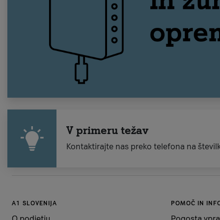
V primeru težav
Kontaktirajte nas preko telefona na števi
A1 SLOVENIJA
POMOČ IN INF
O podjetju
Pogosta vpra