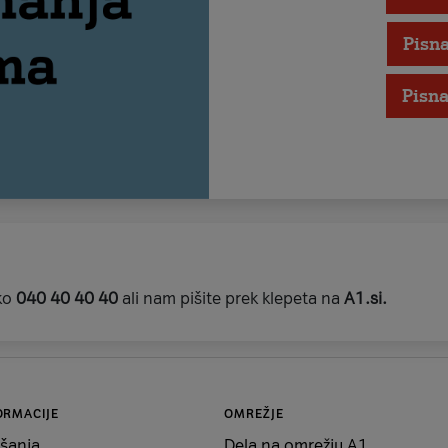
Pisna
Pisna
lko
040 40 40 40
ali nam pišite prek klepeta na
A1.si.
ORMACIJE
OMREŽJE
šanja
Dela na omrežju A1