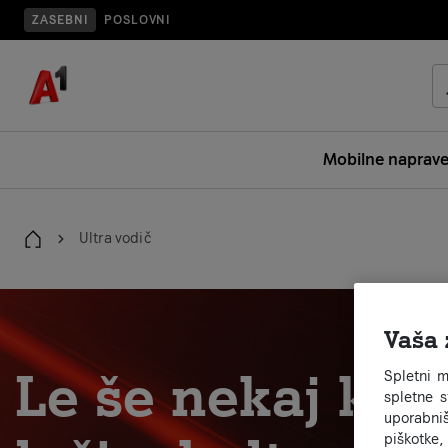
ZASEBNI
POSLOVNI
Mobilne naprav
Ultra vodič
Domov
Vaša 
Le še nekaj kor
Spletni m
spletne 
uporabniš
piškotke,