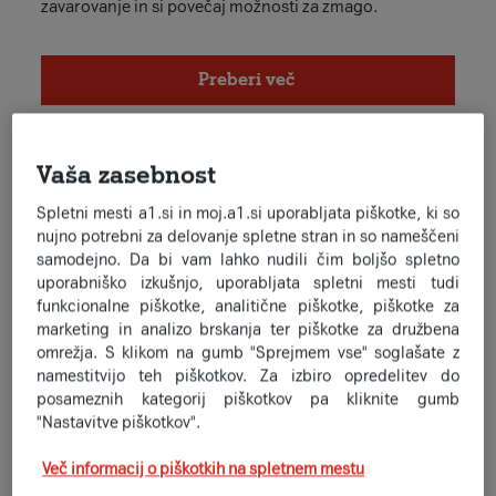
zavarovanje in si povečaj možnosti za zmago.
Preberi več
Vaša zasebnost
Spletni mesti a1.si in moj.a1.si uporabljata piškotke, ki so
nujno potrebni za delovanje spletne stran in so nameščeni
samodejno. Da bi vam lahko nudili čim boljšo spletno
uporabniško izkušnjo, uporabljata spletni mesti tudi
funkcionalne piškotke, analitične piškotke, piškotke za
marketing in analizo brskanja ter piškotke za družbena
omrežja. S klikom na gumb "Sprejmem vse" soglašate z
namestitvijo teh piškotkov. Za izbiro opredelitev do
posameznih kategorij piškotkov pa kliknite gumb
"Nastavitve piškotkov".
Več informacij o piškotkih na spletnem mestu