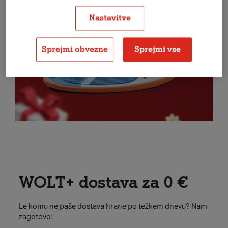
Nastavitve
Sprejmi obvezne
Sprejmi vse
WOLT+ dostava za 0 €
Le komu ne paše dostava hrane po težkem dnevu? Nam
zagotovo!