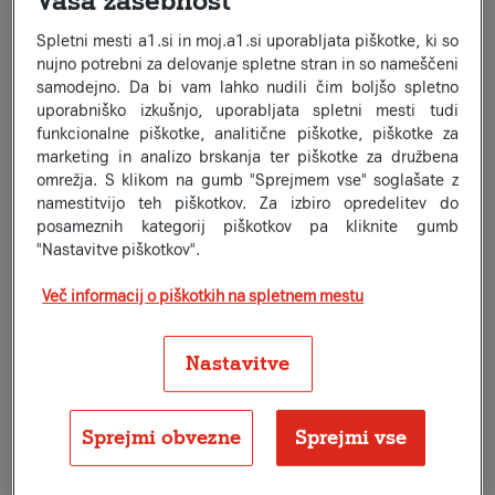
Vaša zasebnost
miniMIO
7,99
€/m
za 2 leti, nato 15,99 €/m
Spletni mesti a1.si in moj.a1.si uporabljata piškotke, ki so
Neomejeno minut in SMS/MMS
nujno potrebni za delovanje spletne stran in so nameščeni
Neomejeno GB
samodejno. Da bi vam lahko nudili čim boljšo spletno
20 GB polne hitrosti (1000/100 Mb/s), nato 2/1 Mb/s
uporabniško izkušnjo, uporabljata spletni mesti tudi
23,8 GB v EU/EEA
funkcionalne piškotke, analitične piškotke, piškotke za
3 meseci izbrane vsebine na zahtevo brez doplačila
marketing in analizo brskanja ter piškotke za družbena
3 mesece Wolt+ brezplačno
omrežja. S klikom na gumb "Sprejmem vse" soglašate z
namestitvijo teh piškotkov. Za izbiro opredelitev do
midiMIO
Priljubljena izbira
posameznih kategorij piškotkov pa kliknite gumb
10,49
"Nastavitve piškotkov".
€/m
za 2 leti, nato 20,99 €/m
Neomejeno minut in SMS/MMS
Več informacij o piškotkih na spletnem mestu
Neomejeno GB
200 GB polne hitrosti (1000/100 Mb/s), nato 2/1
Mb/s
Nastavitve
31,2 GB v EU/EEA
3 meseci izbrane vsebine na zahtevo brez doplačila
3 mesece Wolt+ brezplačno
Sprejmi obvezne
Sprejmi vse
maksiMIO