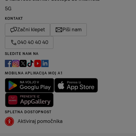
Notranji pomnilnik
256GB
5G
KONTAKT
Reža za spominsko
ne
kartico
Začni klepet
Piši nam
Maksimalna velikost
040 40 40 40
spominske kartice
SLEDITE NAM NA
Vtičnica za slušalke (in
ne
standard CTIA/OMTP)
MOBILNA APLIKACIJA MOJ A1
Varnost
Face ID
Procesor
SPLETNA DOSTOPNOST
Grafična kartica
6-core
Aktiviraj pomočnika