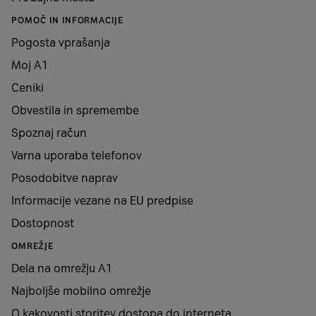
Tip kartice SIM
Nano SIM
POMOČ IN INFORMACIJE
Pogosta vprašanja
eSIM
da
Moj A1
Dual sim
da
Ceniki
Obvestila in spremembe
GLAVNE LASTNOSTI
Spoznaj račun
Varna uporaba telefonov
5G
da
Posodobitve naprav
Informacije vezane na EU predpise
VoLTE
da
Dostopnost
VoWiFi
da
OMREŽJE
Dela na omrežju A1
Delovni pomnilnik
12 GB
Najboljše mobilno omrežje
O kakovosti storitev dostopa do interneta