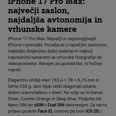
iPhone 17 Pro Max:
največji zaslon,
najdaljša avtonomija in
vrhunske kamere
iPhone 17 Pro Max: Največji in najzmogljivejši
iPhone v ponudbi. Ponaša se z največjim zaslonom,
najdaljšo življenjsko dobo baterije in najbolj
naprednimi kamerami za vrhunske fotografije ter
videoposnetke. Narejen za uporabnike, ki hočejo
največ.
Elegantno ohišje meri 163,4 × 78 × 8,75 mm in
tehta 233 g, zato kljub veliki diagonali ostane
dobro uravnoteženo v dlani. Na voljo so tri barve:
Silver, Cosmic Orange in Deep Blue. Podprta sta
Nano SIM ter
eSIM
z
Dual SIM
delovanjem. Za varno
prijavo poskrbi
Face ID
, osnovo pa tvori
iOS 26
z