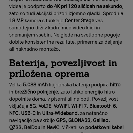
videa je podprto
do 4K pri 120 sličicah na sekundo
,
zato so tudi akcijski prizori izjemno gladki. Sprednja
18 MP
kamera s funkcijo
Center Stage
vas
samodejno drži v kadru med video klici in
snemanjem vsebin. Ne glede na svetlobne pogoje
dobite konsistentne rezultate, primerne za deljenje
ali naknadno montažo.
Baterija, povezljivost in
priložena oprema
Velika
5.088 mAh
litij-ionska baterija podpira
hitro
in
brezžično polnjenje
, zato lahko energijo hitro
dopolnite doma, v pisarni ali na poti. Povezljivost
vključuje
5G
,
VoLTE
,
VoWiFi
,
Wi-Fi 7
,
Bluetooth 6
,
NFC
,
USB-C
in
Ultra-Wideband
, za natančno
navigacijo pa skrbijo
GPS, GLONASS, Galileo,
QZSS, BeiDou in NavIC
. V škatli so
podatkovni kabel