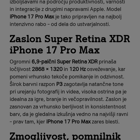
izboljšavami na področju produktivnosti, varnosti
in integracije z drugimi napravami Apple. Model
iPhone 17 Pro Max
je tako pripravljen na najbolj
intenzivno rabo – od dela do ustvarjalnosti.
Zaslon Super Retina XDR
iPhone 17 Pro Max
Ogromni
6,9-palčni Super Retina XDR
prinaša
ločljivost
2868 × 1320
in
120 Hz
osveževanje, kar
pomeni vrhunsko tekoče pomikanje in odzivnost.
Širok barvni razpon
P3
zagotavlja natančne tone
pri urejanju fotografij in videa, visoka ostrina pa je
idealna za igre, branje in večopravilnost. Zaslon je
zasnovan za vrhunsko berljivost in konsistentnost
barv, da je gledalna izkušnja vedno na najvišji ravni
– prav tam, kjer
iPhone 17 Pro Max
zares blesti.
Zmogljivost, pomnilnik