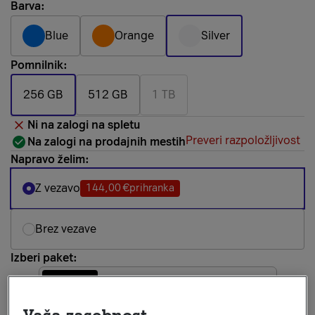
Barva:
Blue
Orange
Silver
Pomnilnik:
256 GB
512 GB
1 TB
Ni na zalogi na spletu
Preveri razpoložljivost
Na zalogi na prodajnih mestih
Napravo želim:
Z vezavo
144,00 €
prihranka
Brez vezave
Izberi paket:
Za vse
Za mlade
Za upokojence