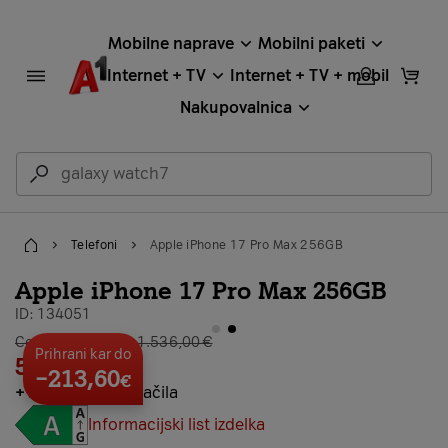
Mobilne naprave
Mobilni paketi
Internet + TV
Internet + TV + mobil
Nakupovalnica
Telefoni
Apple iPhone 17 Pro Max 256GB
Home
Apple iPhone 17 Pro Max 256GB
ID: 134051
galerija stran 2
Cena brez vezave: 1.536,00 €
Prihrani kar do
52,20
€
×
24
−213,60
€
+
139,20 €
predplačila
Informacijski list izdelka