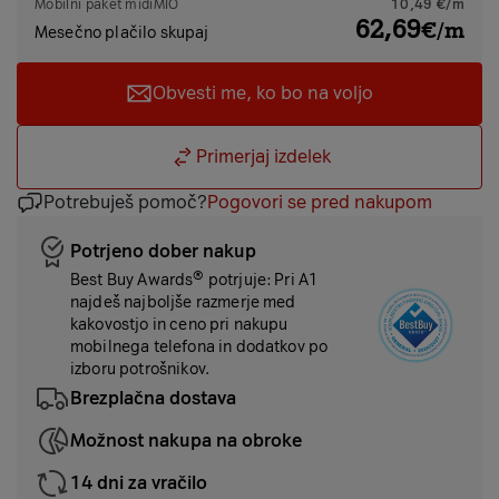
Mobilni paket
midiMIO
10,49 €/m
62,69
€/m
Mesečno plačilo skupaj
Obvesti me, ko bo na voljo
Primerjaj izdelek
Potrebuješ pomoč?
Pogovori se pred nakupom
Potrjeno dober nakup
Best Buy Awards® potrjuje: Pri A1
najdeš najboljše razmerje med
kakovostjo in ceno pri nakupu
mobilnega telefona in dodatkov po
izboru potrošnikov.
Brezplačna dostava
Možnost nakupa na obroke
14 dni za vračilo