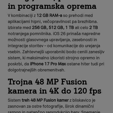
in programska oprema
V kombinaciji z
12 GB RAM-a
so prehodi med
aplikacijami hipni, večopravilnost pa brezhibna.
Izbirate med
256 GB, 512 GB, 1 TB
ali celo
2 TB
notranjega pomnilnika. iOS 26 prinaša napredne
možnosti glasovnega upravljanja, zasebnosti in
integracije storitev – od komunikacije do urejanja
vsebin. Zahtevnejši uporabniki bodo cenili zanesljiv
sistem, ki maksimalno izkoristi strojno opremo in
poskrbi, da
iPhone 17 Pro Max
ostane hiter tudi pri
dolgotrajnejših obremenitvah.
Trojna 48 MP Fusion
kamera in 4K do 120 fps
Sistem
treh 48 MP Fusion kamer
z bliskavico je
zasnovan za ostre fotografije, širok dinamični
razpon in natančno reprodukcijo barv. Snemanje