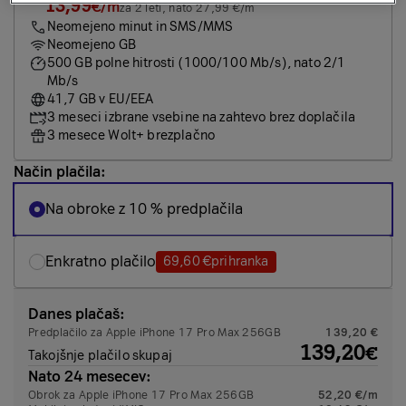
13,99
€/m
za 2 leti, nato 27,99 €/m
Neomejeno minut in SMS/MMS
Neomejeno GB
500 GB polne hitrosti (1000/100 Mb/s), nato 2/1
Mb/s
41,7 GB v EU/EEA
3 meseci izbrane vsebine na zahtevo brez doplačila
3 mesece Wolt+ brezplačno
Način plačila:
Na obroke z 10 % predplačila
Enkratno plačilo
69,60 €
prihranka
Danes plačaš:
Predplačilo za Apple iPhone 17 Pro Max 256GB
139,20 €
139,20
€
Takojšnje plačilo skupaj
Nato 24 mesecev:
Obrok za Apple iPhone 17 Pro Max 256GB
52,20 €/m