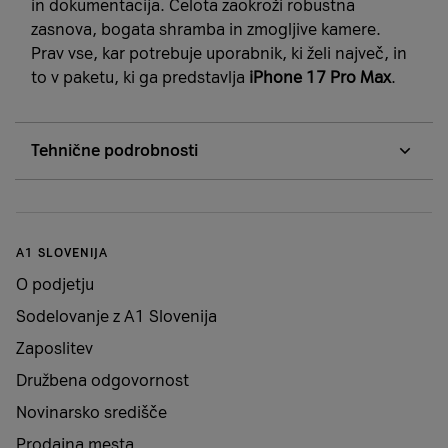
in dokumentacija. Celota zaokroži robustna
zasnova, bogata shramba in zmogljive kamere.
Prav vse, kar potrebuje uporabnik, ki želi največ, in
to v paketu, ki ga predstavlja
iPhone 17 Pro Max
.
Tehnične podrobnosti
Fizične lastnosti
A1 SLOVENIJA
Silver, Cosmic Orange,
Barva
O podjetju
Deep Blue
Sodelovanje z A1 Slovenija
Teža
233 grams
Zaposlitev
Družbena odgovornost
Dimenzije
163,4 x 78 x 8,75 mm
Novinarsko središče
Prodajna mesta