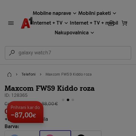
Mobilne naprave
Mobilni paketi
Internet + TV
Internet + TV + mobil
Nakupovalnica
Telefoni
Maxcom FW59 Kiddo roza
Home
Maxcom FW59 Kiddo roza
ID: 128365
galerija stran 2
Cena brez vezave: 88,00 €
Prihrani kar do
0,03
€
×
24
−87,00
€
+
0,10 €
predplačila
Barva: