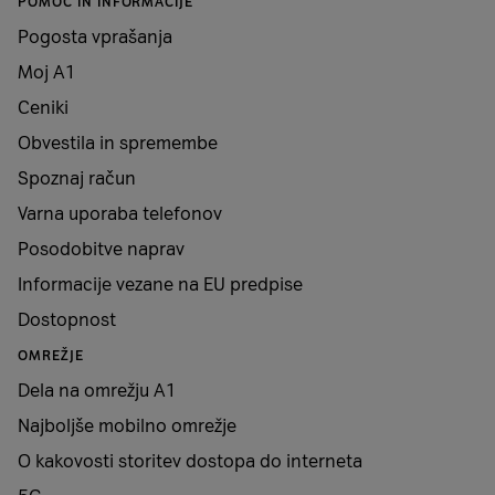
POMOČ IN INFORMACIJE
Pogosta vprašanja
Moj A1
Ceniki
Obvestila in spremembe
Spoznaj račun
Varna uporaba telefonov
Posodobitve naprav
Informacije vezane na EU predpise
Dostopnost
OMREŽJE
Dela na omrežju A1
Najboljše mobilno omrežje
O kakovosti storitev dostopa do interneta