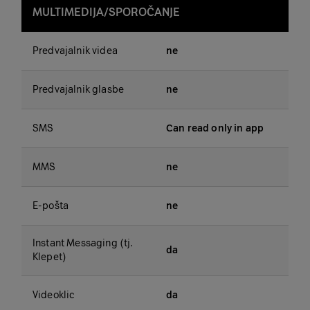
MULTIMEDIJA/SPOROČANJE
Predvajalnik videa
ne
Predvajalnik glasbe
ne
SMS
Can read only in app
MMS
ne
E-pošta
ne
Instant Messaging (tj.
da
Klepet)
Videoklic
da