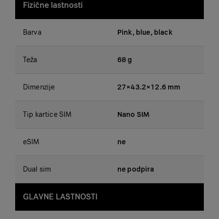
Fizične lastnosti
Barva
Pink, blue, black
Teža
68 g
Dimenzije
27×43.2×12.6 mm
Tip kartice SIM
Nano SIM
eSIM
ne
Dual sim
ne podpira
GLAVNE LASTNOSTI