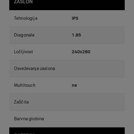
ZASLON
Tehnologija
IPS
Diagonala
1.85
Ločljivost
240x280
Osveževanje zaslona
Multitouch
ne
Zaščita
Barvna globina