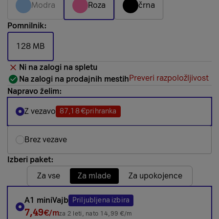
Modra
Roza
črna
Pomnilnik:
128 MB
Ni na zalogi na spletu
Preveri razpoložljivost
Na zalogi na prodajnih mestih
Napravo želim:
Z vezavo
87,18 €
prihranka
Brez vezave
Izberi paket:
Za vse
Za mlade
Za upokojence
A1 miniVajb
Priljubljena izbira
7,49
€/m
za 2 leti, nato 14,99 €/m