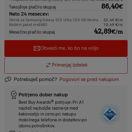
86,40
€
Takojšnje plačilo skupaj
Nato 24 mesecev:
Obrok za Samsung Galaxy S25 Ultra 256 GB Modra
32,40 €/m
Mobilni paket
midiMIO
10,49 €/m
42,89
€/m
Mesečno plačilo skupaj
Obvesti me, ko bo na voljo
Primerjaj izdelek
Potrebuješ pomoč?
Pogovori se pred nakupom
Potrjeno dober nakup
Best Buy Awards® potrjuje: Pri A1
najdeš najboljše razmerje med
kakovostjo in ceno pri nakupu
mobilnega telefona in dodatkov po
izboru potrošnikov.