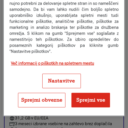
nujno potrebni za delovanje spletne stran in so nameščeni
Za vse
Za mlade
Za upokojence
samodejno. Da bi vam lahko nudili čim boljšo spletno
uporabniško izkušnjo, uporabljata spletni mesti tudi
funkcionalne piškotke, analitične piškotke, piškotke za
miniMIO
marketing in analizo brskanja ter piškotke za družbena
7,99
€/m
za 2 leti, nato 15,99 €/m
omrežja. S klikom na gumb "Sprejmem vse" soglašate z
Neomejeno minut in SMS/MMS
namestitvijo teh piškotkov. Za izbiro opredelitev do
Neomejeno GB
posameznih kategorij piškotkov pa kliknite gumb
20 GB polne hitrosti (1000/100 Mb/s), nato 2/1 Mb/s
"Nastavitve piškotkov".
23,8 GB v EU/EEA
3 meseci izbrane vsebine na zahtevo brez doplačila
Več informacij o piškotkih na spletnem mestu
3 mesece Wolt+ brezplačno
Nastavitve
midiMIO
Priljubljena izbira
10,49
€/m
za 2 leti, nato 20,99 €/m
Neomejeno minut in SMS/MMS
Sprejmi obvezne
Sprejmi vse
Neomejeno GB
200 GB polne hitrosti (1000/100 Mb/s), nato 2/1
Mb/s
31,2 GB v EU/EEA
3 meseci izbrane vsebine na zahtevo brez doplačila