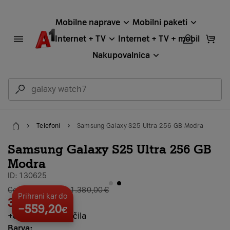
Mobilne naprave
Mobilni paketi
Internet + TV
Internet + TV + mobil
Nakupovalnica
Telefoni
Samsung Galaxy S25 Ultra 256 GB Modra
Home
Samsung Galaxy S25 Ultra 256 GB
Modra
ID: 130625
galerija stran 2
Cena brez vezave: 1.380,00 €
Prihrani kar do
32,40
€
×
24
−559,20
€
+
86,40 €
predplačila
Barva: