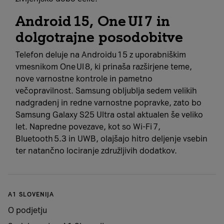
Android 15, One UI 7 in
dolgotrajne posodobitve
Telefon deluje na Androidu 15 z uporabniškim
vmesnikom One UI 8, ki prinaša razširjene teme,
nove varnostne kontrole in pametno
večopravilnost. Samsung obljublja sedem velikih
nadgradenj in redne varnostne popravke, zato bo
Samsung Galaxy S25 Ultra ostal aktualen še veliko
let. Napredne povezave, kot so Wi‑Fi 7,
Bluetooth 5.3 in UWB, olajšajo hitro deljenje vsebin
ter natančno lociranje združljivih dodatkov.
A1 SLOVENIJA
O podjetju