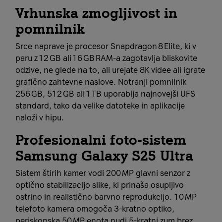
Vrhunska zmogljivost in
pomnilnik
Srce naprave je procesor Snapdragon 8 Elite, ki v
paru z 12 GB ali 16 GB RAM‑a zagotavlja bliskovite
odzive, ne glede na to, ali urejate 8K videe ali igrate
grafično zahtevne naslove. Notranji pomnilnik
256 GB, 512 GB ali 1 TB uporablja najnovejši UFS
standard, tako da velike datoteke in aplikacije
naloži v hipu.
Profesionalni foto‑sistem
Samsung Galaxy S25 Ultra
Sistem štirih kamer vodi 200 MP glavni senzor z
optično stabilizacijo slike, ki prinaša osupljivo
ostrino in realistično barvno reprodukcijo. 10 MP
telefoto kamera omogoča 3‑kratno optiko,
periskopska 50 MP enota nudi 5‑kratni zum brez