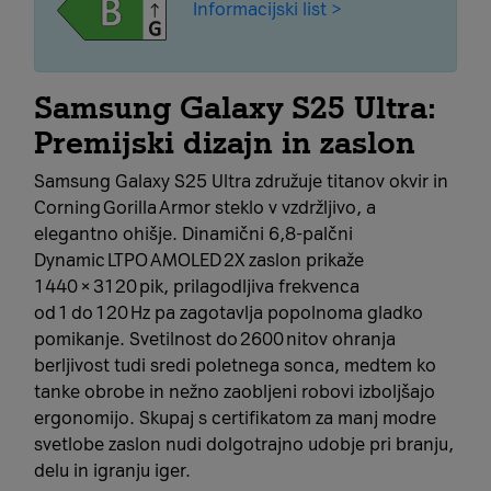
Informacijski list >
Samsung Galaxy S25 Ultra:
Premijski dizajn in zaslon
Samsung Galaxy S25 Ultra združuje titanov okvir in
Corning Gorilla Armor steklo v vzdržljivo, a
elegantno ohišje. Dinamični 6,8‑palčni
Dynamic LTPO AMOLED 2X zaslon prikaže
1440 × 3120 pik, prilagodljiva frekvenca
od 1 do 120 Hz pa zagotavlja popolnoma gladko
pomikanje. Svetilnost do 2600 nitov ohranja
berljivost tudi sredi poletnega sonca, medtem ko
tanke obrobe in nežno zaobljeni robovi izboljšajo
ergonomijo. Skupaj s certifikatom za manj modre
svetlobe zaslon nudi dolgotrajno udobje pri branju,
delu in igranju iger.