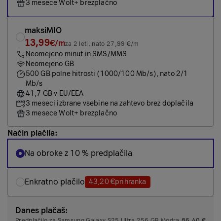
3 mesece Wolt+ brezplačno
maksiMIO
13,99
€/m
za 2 leti, nato 27,99 €/m
Neomejeno minut in SMS/MMS
Neomejeno GB
500 GB polne hitrosti (1000/100 Mb/s), nato 2/1
Mb/s
41,7 GB v EU/EEA
3 meseci izbrane vsebine na zahtevo brez doplačila
3 mesece Wolt+ brezplačno
Način plačila:
Na obroke z 10 % predplačila
Enkratno plačilo
43,20 €
prihranka
Danes plačaš:
Predplačilo za Samsung Galaxy S25 Ultra 256 GB Modra
86,40 €