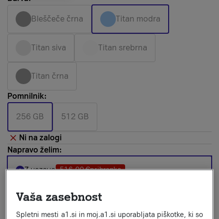
Bleščeče črna
Titan modra
Titan siva
Titan srebrna
Titan črna
Pomnilnik:
256 GB
512 GB
Ni na zalogi
Napravo želim:
Z vezavo
516,00 €
prihranka
Vaša zasebnost
Brez vezave
Spletni mesti a1.si in moj.a1.si uporabljata piškotke, ki so
Izberi paket: