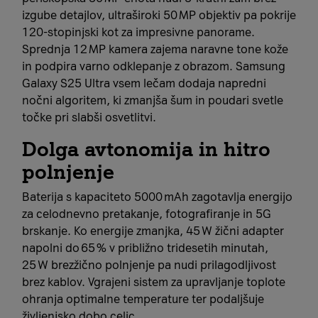
izgube detajlov, ultraširoki 50 MP objektiv pa pokrije
120‑stopinjski kot za impresivne panorame.
Sprednja 12 MP kamera zajema naravne tone kože
in podpira varno odklepanje z obrazom. Samsung
Galaxy S25 Ultra vsem lečam dodaja napredni
nočni algoritem, ki zmanjša šum in poudari svetle
točke pri slabši osvetlitvi.
Dolga avtonomija in hitro
polnjenje
Baterija s kapaciteto 5000 mAh zagotavlja energijo
za celodnevno pretakanje, fotografiranje in 5G
brskanje. Ko energije zmanjka, 45 W žični adapter
napolni do 65 % v približno tridesetih minutah,
25 W brezžično polnjenje pa nudi prilagodljivost
brez kablov. Vgrajeni sistem za upravljanje toplote
ohranja optimalne temperature ter podaljšuje
življenjsko dobo celic.