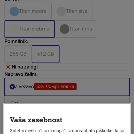
Titan modra
Titan siva
Titan srebrna
Titan črna
Pomnilnik:
256 GB
512 GB
Ni na zalogi
Napravo želim:
Z vezavo
534,00 €
prihranka
Brez vezave
Izberi paket:
Vaša zasebnost
Za vse
Za mlade
Za upokojence
Spletni mesti a1.si in moj.a1.si uporabljata piškotke, ki so