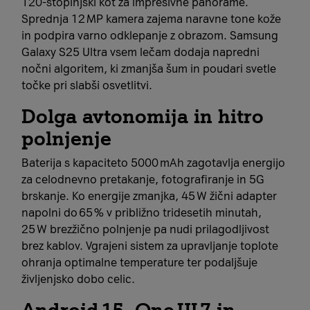
120‑stopinjski kot za impresivne panorame.
Sprednja 12 MP kamera zajema naravne tone kože
in podpira varno odklepanje z obrazom. Samsung
Galaxy S25 Ultra vsem lečam dodaja napredni
nočni algoritem, ki zmanjša šum in poudari svetle
točke pri slabši osvetlitvi.
Dolga avtonomija in hitro
polnjenje
Baterija s kapaciteto 5000 mAh zagotavlja energijo
za celodnevno pretakanje, fotografiranje in 5G
brskanje. Ko energije zmanjka, 45 W žični adapter
napolni do 65 % v približno tridesetih minutah,
25 W brezžično polnjenje pa nudi prilagodljivost
brez kablov. Vgrajeni sistem za upravljanje toplote
ohranja optimalne temperature ter podaljšuje
življenjsko dobo celic.
Android 15, One UI 7 in