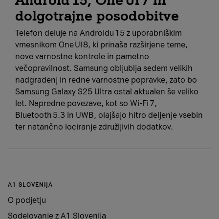
dolgotrajne posodobitve
Telefon deluje na Androidu 15 z uporabniškim
vmesnikom One UI 8, ki prinaša razširjene teme,
nove varnostne kontrole in pametno
večopravilnost. Samsung obljublja sedem velikih
nadgradenj in redne varnostne popravke, zato bo
Samsung Galaxy S25 Ultra ostal aktualen še veliko
let. Napredne povezave, kot so Wi‑Fi 7,
Bluetooth 5.3 in UWB, olajšajo hitro deljenje vsebin
ter natančno lociranje združljivih dodatkov.
A1 SLOVENIJA
O podjetju
Sodelovanje z A1 Slovenija