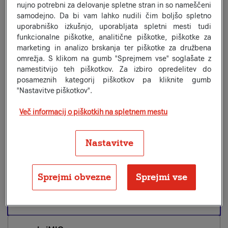
nujno potrebni za delovanje spletne stran in so nameščeni
miniMIO
samodejno. Da bi vam lahko nudili čim boljšo spletno
7,99
€/m
uporabniško izkušnjo, uporabljata spletni mesti tudi
za 2 leti, nato 15,99 €/m
Neomejeno minut in SMS/MMS
funkcionalne piškotke, analitične piškotke, piškotke za
Neomejeno GB
marketing in analizo brskanja ter piškotke za družbena
20 GB polne hitrosti (1000/100 Mb/s), nato 2/1 Mb/s
omrežja. S klikom na gumb "Sprejmem vse" soglašate z
23,8 GB v EU/EEA
namestitvijo teh piškotkov. Za izbiro opredelitev do
3 meseci izbrane vsebine na zahtevo brez doplačila
posameznih kategorij piškotkov pa kliknite gumb
3 mesece Wolt+ brezplačno
"Nastavitve piškotkov".
Več informacij o piškotkih na spletnem mestu
midiMIO
Priljubljena izbira
10,49
€/m
za 2 leti, nato 20,99 €/m
Neomejeno minut in SMS/MMS
Nastavitve
Neomejeno GB
200 GB polne hitrosti (1000/100 Mb/s), nato 2/1
Mb/s
Sprejmi obvezne
Sprejmi vse
31,2 GB v EU/EEA
3 meseci izbrane vsebine na zahtevo brez doplačila
3 mesece Wolt+ brezplačno