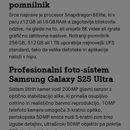
pomnilnik
Srce naprave je procesor Snapdragon 8 Elite, ki v
paru z 12 GB ali 16 GB RAM‑a zagotavlja bliskovite
odzive, ne glede na to, ali urejate 8K videe ali igrate
grafično zahtevne naslove. Notranji pomnilnik
256 GB, 512 GB ali 1 TB uporablja najnovejši UFS
standard, tako da velike datoteke in aplikacije
naloži v hipu.
Profesionalni foto‑sistem
Samsung Galaxy S25 Ultra
Sistem štirih kamer vodi 200 MP glavni senzor z
optično stabilizacijo slike, ki prinaša osupljivo
ostrino in realistično barvno reprodukcijo. 10 MP
telefoto kamera omogoča 3‑kratno optiko,
periskopska 50 MP enota nudi 5‑kratni zum brez
izgube detajlov, ultraširoki 50 MP objektiv pa pokrije