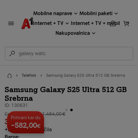
Mobilne naprave
Mobilni paketi
Internet + TV
Internet + TV + mobil
Nakupovalnica
Telefoni
Samsung Galaxy S25 Ultra 512 GB Srebrna
Home
Samsung Galaxy S25 Ultra 512 GB
Srebrna
ID: 130631
galerija stran 2
Cena brez vezave: 1.494,00 €
Prihrani kar do
36,00
€
×
24
−582,00
€
+
96,00 €
predplačila
Barva: