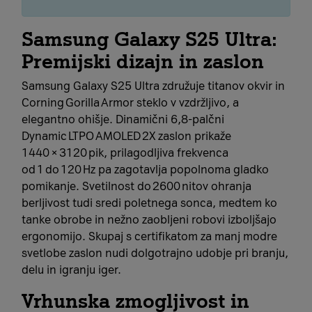
Samsung Galaxy S25 Ultra:
Premijski dizajn in zaslon
Samsung Galaxy S25 Ultra združuje titanov okvir in
Corning Gorilla Armor steklo v vzdržljivo, a
elegantno ohišje. Dinamični 6,8‑palčni
Dynamic LTPO AMOLED 2X zaslon prikaže
1440 × 3120 pik, prilagodljiva frekvenca
od 1 do 120 Hz pa zagotavlja popolnoma gladko
pomikanje. Svetilnost do 2600 nitov ohranja
berljivost tudi sredi poletnega sonca, medtem ko
tanke obrobe in nežno zaobljeni robovi izboljšajo
ergonomijo. Skupaj s certifikatom za manj modre
svetlobe zaslon nudi dolgotrajno udobje pri branju,
delu in igranju iger.
Vrhunska zmogljivost in