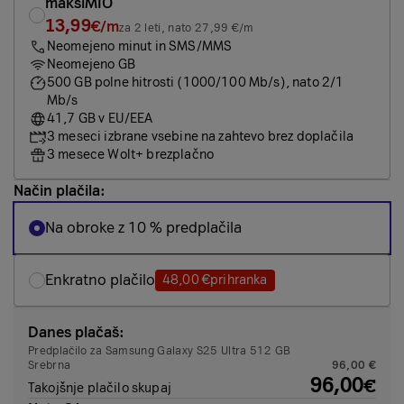
maksiMIO
13,99
€/m
za 2 leti, nato 27,99 €/m
Neomejeno minut in SMS/MMS
Neomejeno GB
500 GB polne hitrosti (1000/100 Mb/s), nato 2/1
Mb/s
41,7 GB v EU/EEA
3 meseci izbrane vsebine na zahtevo brez doplačila
3 mesece Wolt+ brezplačno
Način plačila:
Na obroke z 10 % predplačila
Enkratno plačilo
48,00 €
prihranka
Danes plačaš:
Predplačilo za Samsung Galaxy S25 Ultra 512 GB
Srebrna
96,00 €
96,00
€
Takojšnje plačilo skupaj