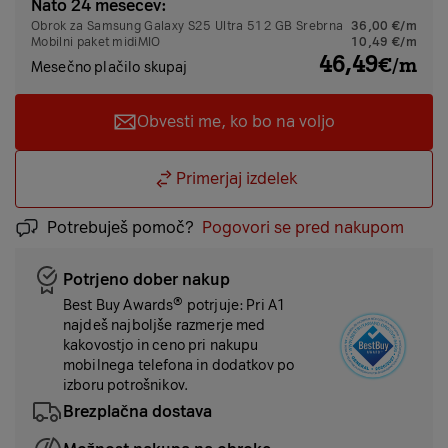
Nato 24 mesecev:
Obrok za Samsung Galaxy S25 Ultra 512 GB Srebrna
36,00 €/m
Mobilni paket
midiMIO
10,49 €/m
46,49
€/m
Mesečno plačilo skupaj
Obvesti me, ko bo na voljo
Primerjaj izdelek
Potrebuješ pomoč?
Pogovori se pred nakupom
Potrjeno dober nakup
Best Buy Awards® potrjuje: Pri A1
najdeš najboljše razmerje med
kakovostjo in ceno pri nakupu
mobilnega telefona in dodatkov po
izboru potrošnikov.
Brezplačna dostava