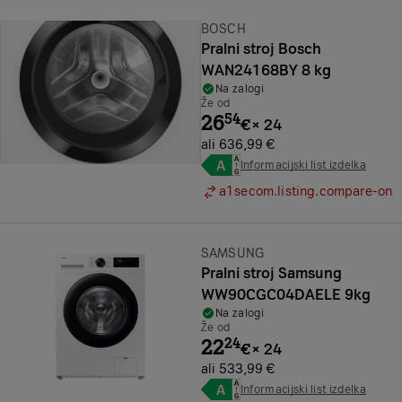
Znamka:
BOSCH
Pralni stroj Bosch
WAN24168BY 8 kg
Na zalogi
Že od
26
54
€
×
24
ali 636,99 €
Informacijski list izdelka
a1secom.listing.compare-on
Znamka:
SAMSUNG
Pralni stroj Samsung
WW90CGC04DAELE 9kg
Na zalogi
Že od
22
24
€
×
24
ali 533,99 €
Informacijski list izdelka