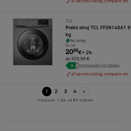
a1secom.listing.compare-on
Znamka:
TCL
Pralni stroj TCL FF0914SA1 9
kg
Na zalogi
Že od
20
99
€
×
24
ali 503,99 €
Informacijski list izdelka
a1secom.listing.compare-on
1
2
3
4
Prikazanih
1–24
od
87
izdelkov