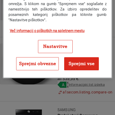
Že od
omrežja. S klikom na gumb "Sprejmem vse" soglašate z
23
74
€
×
24
namestitvijo teh piškotkov. Za izbiro opredelitev do
posameznih kategorij piškotkov pa kliknite gumb
ali 569,99 €
"Nastavitve piškotkov".
Informacijski list izdelka
a1secom.listing.compare-on
Več informacij o piškotkih na spletnem mestu
Nastavitve
Znamka:
HISENSE
Hisense pralni stroj
WF5S1045BW ID 118598
Sprejmi obvezne
Sprejmi vse
Na zalogi
Že od
22
49
€
×
24
ali 539,99 €
Informacijski list izdelka
a1secom.listing.compare-on
Znamka:
SAMSUNG