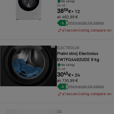
Na zalogi
Že od
38
58
€
×
12
ali 462,99 €
Informacijski list izdelka
a1secom.listing.compare-on
Znamka:
ELECTROLUX
Pralni stroj Electrolux
EW7FG4492UDE 9 kg
Na zalogi
Že od
30
45
€
×
24
ali 730,99 €
Informacijski list izdelka
a1secom.listing.compare-on
Znamka:
LG