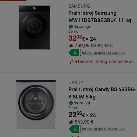
Prihranek:
Znamka:
SAMSUNG
Pralni stroj Samsung
WW11DB7B9EGBU4 11 kg
Na zalogi
Že od
32
08
€
×
24
ali 769,99 €
999,99 €
Informacijski list izdelka
a1secom.listing.compare-on
Znamka:
CANDY
Pralni stroj Candy BS 48SB6-
S SLIM 8 kg
Na zalogi
Že od
22
66
€
×
24
ali 543,99 €
Informacijski list izdelka