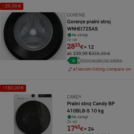
−20,00 €
Prihranek:
Znamka:
GORENJE
Gorenje pralni stroj
WNHEI72SAS
Na zalogi
Že od
28
33
€
×
12
ali 339,99 €
359,99 €
Informacijski list izdelka
a1secom.listing.compare-on
−150,00 €
Prihranek:
Znamka:
CANDY
Pralni stroj Candy BP
410BL8-S 10 kg
Na zalogi
Že od
17
45
€
×
24