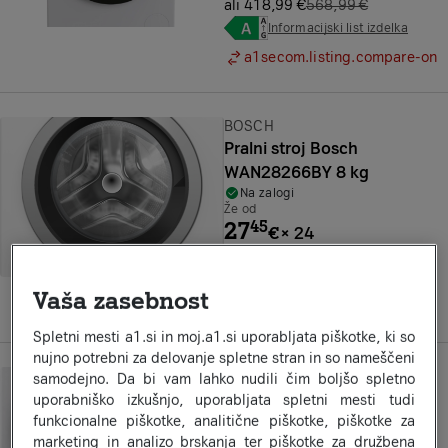
ali 418,99 €
568,99 €
Informacijski list izdelka
a1secom.listing.compare-on
Znamka:
BOSCH
Pralni stroj Bosch
WAN28266BY 8 kg
Na zalogi
Že od
27
45
€
×
24
ali 658,99 €
Informacijski list izdelka
Vaša zasebnost
a1secom.listing.compare-on
Spletni mesti a1.si in moj.a1.si uporabljata piškotke, ki so
nujno potrebni za delovanje spletne stran in so nameščeni
Znamka:
GORENJE
samodejno. Da bi vam lahko nudili čim boljšo spletno
Gorenje pralni stroj
uporabniško izkušnjo, uporabljata spletni mesti tudi
funkcionalne piškotke, analitične piškotke, piškotke za
WNS94A1TWIFI
marketing in analizo brskanja ter piškotke za družbena
Na zalogi