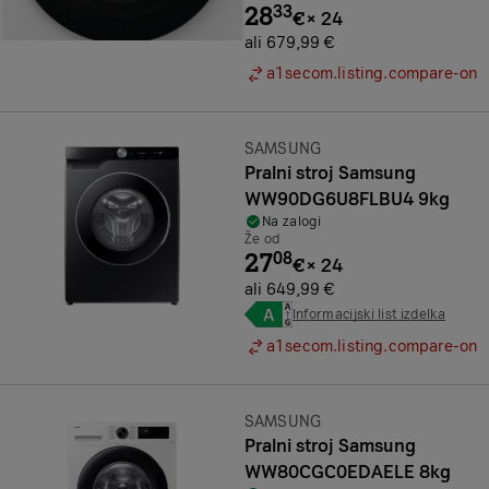
28
33
€
×
24
ali 679,99 €
a1secom.listing.compare-on
Znamka:
SAMSUNG
Pralni stroj Samsung
WW90DG6U8FLBU4 9kg
Na zalogi
Že od
27
08
€
×
24
ali 649,99 €
Informacijski list izdelka
a1secom.listing.compare-on
Znamka:
SAMSUNG
Pralni stroj Samsung
WW80CGC0EDAELE 8kg