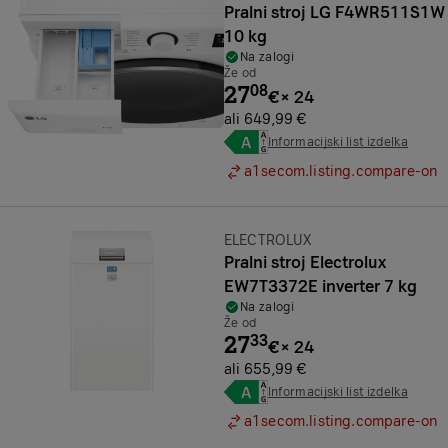
Pralni stroj LG F4WR511S1W
10 kg
Na zalogi
Že od
27
08
€
×
24
ali 649,99 €
Informacijski list izdelka
a1secom.listing.compare-on
Znamka:
ELECTROLUX
Pralni stroj Electrolux
EW7T3372E inverter 7 kg
Na zalogi
Že od
27
33
€
×
24
ali 655,99 €
Informacijski list izdelka
a1secom.listing.compare-on