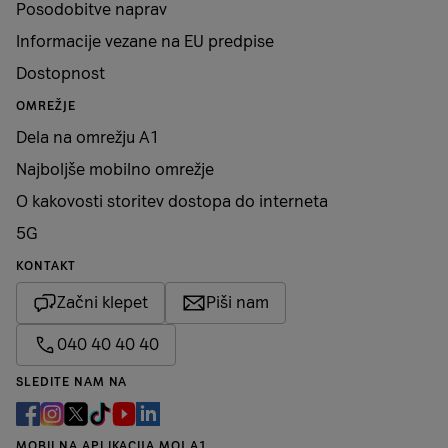
Posodobitve naprav
Informacije vezane na EU predpise
Dostopnost
OMREŽJE
Dela na omrežju A1
Najboljše mobilno omrežje
O kakovosti storitev dostopa do interneta
5G
KONTAKT
Začni klepet
Piši nam
040 40 40 40
SLEDITE NAM NA
MOBILNA APLIKACIJA MOJ A1