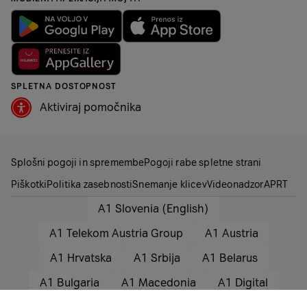
SPLETNA DOSTOPNOST
Aktiviraj pomočnika
Splošni pogoji in spremembe
Pogoji rabe spletne strani
Piškotki
Politika zasebnosti
Snemanje klicev
Videonadzor
APRT
A1 Slovenia (English)
A1 Telekom Austria Group
A1 Austria
A1 Hrvatska
A1 Srbija
A1 Belarus
A1 Bulgaria
A1 Macedonia
A1 Digital
© 2025 A1 Slovenija