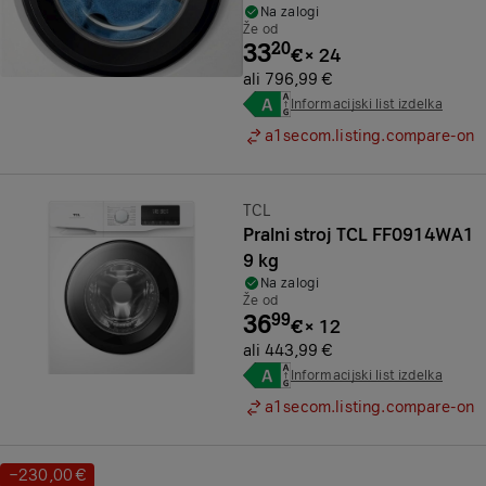
Na zalogi
Že od
33
20
€
×
24
ali 796,99 €
Informacijski list izdelka
a1secom.listing.compare-on
Znamka:
TCL
Pralni stroj TCL FF0914WA1
9 kg
Na zalogi
Že od
36
99
€
×
12
ali 443,99 €
Informacijski list izdelka
a1secom.listing.compare-on
−230,00 €