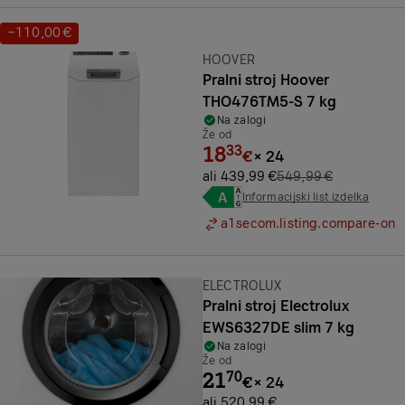
−110,00 €
Prihranek:
Znamka:
HOOVER
Pralni stroj Hoover
THO476TM5-S 7 kg
Na zalogi
Že od
18
33
€
×
24
ali 439,99 €
549,99 €
Informacijski list izdelka
a1secom.listing.compare-on
Znamka:
ELECTROLUX
Pralni stroj Electrolux
EWS6327DE slim 7 kg
Na zalogi
Že od
21
70
€
×
24
ali 520,99 €