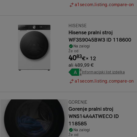
a1secom.listing.compare-on
Znamka:
HISENSE
Hisense pralni stroj
WF3S9045BW3 ID 118600
Na zalogi
Že od
40
83
€
×
12
ali 489,99 €
Informacijski list izdelka
a1secom.listing.compare-on
Znamka:
GORENJE
Gorenje pralni stroj
WNS14A4ATWECO ID
118585
Na zalogi
Že od