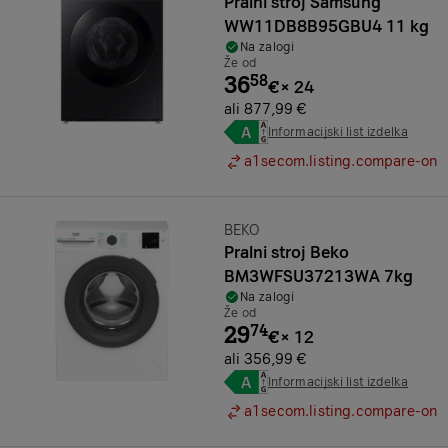
Pralni stroj Samsung
WW11DB8B95GBU4 11 kg
Na zalogi
Že od
36
58
€
×
24
ali 877,99 €
Informacijski list izdelka
a1secom.listing.compare-on
Znamka:
BEKO
Pralni stroj Beko
BM3WFSU37213WA 7kg
Na zalogi
Že od
29
74
€
×
12
ali 356,99 €
Informacijski list izdelka
a1secom.listing.compare-on