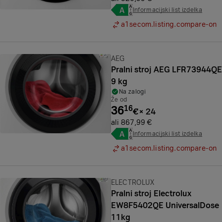
Informacijski list izdelka
a1secom.listing.compare-on
Znamka:
AEG
Pralni stroj AEG LFR73944QE
9 kg
Na zalogi
Že od
36
16
€
×
24
ali 867,99 €
Informacijski list izdelka
a1secom.listing.compare-on
Znamka:
ELECTROLUX
Pralni stroj Electrolux
EW8F5402QE UniversalDose
11kg