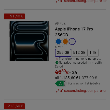
a1secom.listing.compare-on
−191,40 €
Prihranek:
Znamka:
APPLE
Apple iPhone 17 Pro
256GB
Izbrana barva:
silver
256 GB
512 GB
1 TB
Trenutno ni na voljo na spletu
Na zalogi na prodajnih mestih
Že od
46
80
€
×
24
ali 1.185,60 €
1.377,00 €
Informacijski list izdelka
a1secom.listing.compare-on
−213,60 €
Prihranek: