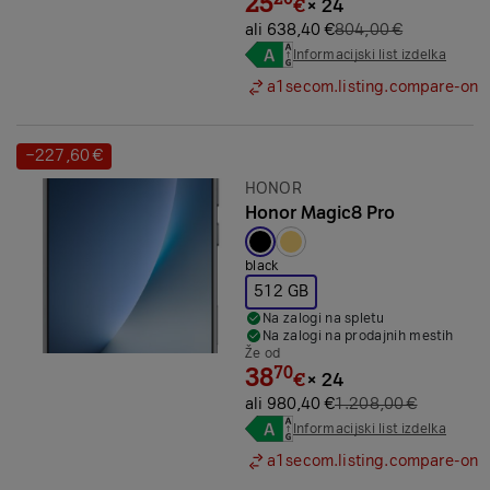
25
€
×
24
ali 638,40 €
804,00 €
Informacijski list izdelka
a1secom.listing.compare-on
−227,60 €
Prihranek:
Znamka:
HONOR
Honor Magic8 Pro
Izbrana barva:
black
512 GB
Na zalogi na spletu
Na zalogi na prodajnih mestih
Že od
38
70
€
×
24
ali 980,40 €
1.208,00 €
Informacijski list izdelka
a1secom.listing.compare-on