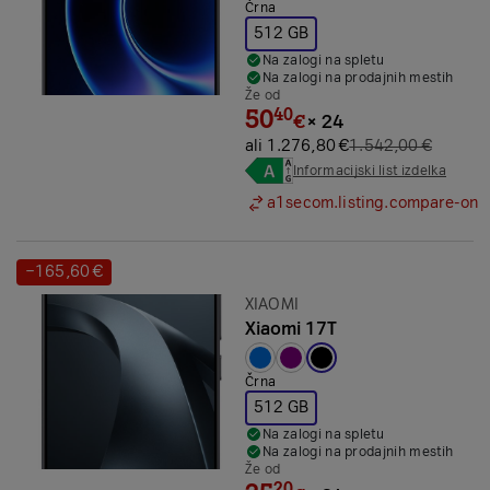
Črna
512 GB
Na zalogi na spletu
Na zalogi na prodajnih mestih
Že od
50
40
€
×
24
ali 1.276,80 €
1.542,00 €
Informacijski list izdelka
a1secom.listing.compare-on
−165,60 €
Prihranek:
Znamka:
XIAOMI
Xiaomi 17T
Izbrana barva:
Črna
512 GB
Na zalogi na spletu
Na zalogi na prodajnih mestih
Že od
20