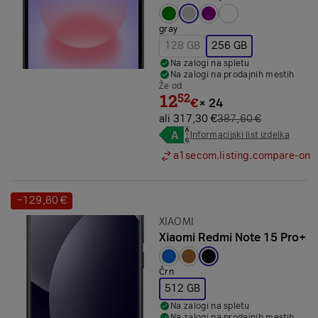
Izbrana barva:
gray
128 GB
256 GB
Na zalogi na spletu
Na zalogi na prodajnih mestih
Že od
12
52
€
×
24
ali 317,30 €
387,60 €
Informacijski list izdelka
a1secom.listing.compare-on
−129,80 €
Prihranek:
Znamka:
XIAOMI
Xiaomi Redmi Note 15 Pro+
Izbrana barva:
Črn
512 GB
Na zalogi na spletu
Na zalogi na prodajnih mestih