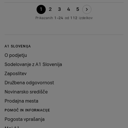
1
2
3
4
5
Prikazanih
1–24
od
112
izdelkov
A1 SLOVENIJA
O podjetju
Sodelovanje z A1 Slovenija
Zaposlitev
Družbena odgovornost
Novinarsko središče
Prodajna mesta
POMOČ IN INFORMACIJE
Pogosta vprašanja