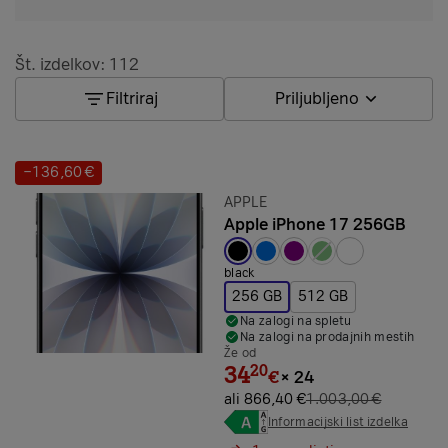
Št. izdelkov: 112
Filtriraj
Priljubljeno
−136,60 €
Prihranek:
Znamka:
APPLE
Apple iPhone 17 256GB
Izbrana barva:
black
256 GB
512 GB
Na zalogi na spletu
Na zalogi na prodajnih mestih
Že od
34
20
€
×
24
ali 866,40 €
1.003,00 €
Informacijski list izdelka