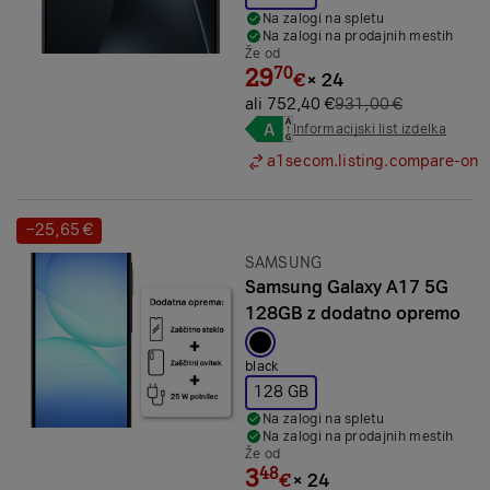
Na zalogi na spletu
Na zalogi na prodajnih mestih
Že od
29
70
€
×
24
ali 752,40 €
931,00 €
Informacijski list izdelka
a1secom.listing.compare-on
−25,65 €
Prihranek:
Znamka:
SAMSUNG
Samsung Galaxy A17 5G
128GB z dodatno opremo
Izbrana barva:
black
128 GB
Na zalogi na spletu
Na zalogi na prodajnih mestih
Že od
3
48
€
×
24