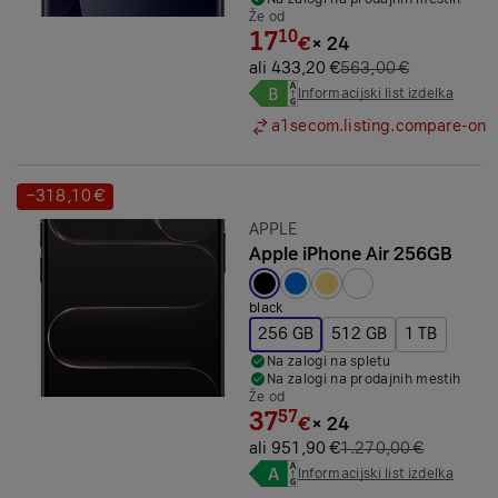
Že od
17
10
€
×
24
ali 433,20 €
563,00 €
Informacijski list izdelka
a1secom.listing.compare-on
−318,10 €
Prihranek:
Znamka:
APPLE
Apple iPhone Air 256GB
Izbrana barva:
black
256 GB
512 GB
1 TB
Na zalogi na spletu
Na zalogi na prodajnih mestih
Že od
37
57
€
×
24
ali 951,90 €
1.270,00 €
Informacijski list izdelka