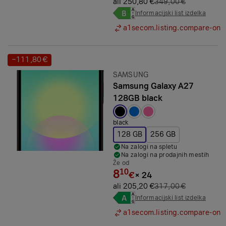
ali 250,80 €
349,00 €
Informacijski list izdelka
a1secom.listing.compare-on
−111,80 €
Prihranek:
Znamka:
SAMSUNG
Samsung Galaxy A27
128GB black
Izbrana barva:
black
128 GB
256 GB
Na zalogi na spletu
Na zalogi na prodajnih mestih
Že od
8
10
€
×
24
ali 205,20 €
317,00 €
Informacijski list izdelka
a1secom.listing.compare-on