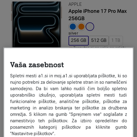
Znamka:
APPLE
Apple iPhone 17 Pro Max
256GB
Izbrana barva:
silver
256 GB
512 GB
1 TB
Trenutno ni na voljo na spletu
Na zalogi na prodajnih mestih
Že od
52
Vaša zasebnost
20
€
×
24
ali 1.322,40 €
1.536,00 €
Spletni mesti a1.si in moj.a1.si uporabljata piškotke, ki so
Informacijski list izdelka
nujno potrebni za delovanje spletne stran in so nameščeni
a1secom.listing.compare-on
samodejno. Da bi vam lahko nudili čim boljšo spletno
uporabniško izkušnjo, uporabljata spletni mesti tudi
funkcionalne piškotke, analitične piškotke, piškotke za
−232,30 €
Darilo ob nakupu
marketing in analizo brskanja ter piškotke za družbena
Prihranek:
Prihranek:
omrežja. S klikom na gumb "Sprejmem vse" soglašate z
Znamka:
SAMSUNG
namestitvijo teh piškotkov. Za izbiro opredelitev do
Samsung Galaxy S26
posameznih kategorij piškotkov pa kliknite gumb
256GB
"Nastavitve piškotkov".