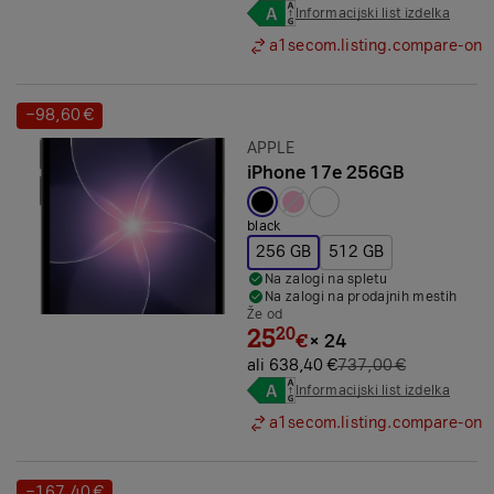
Informacijski list izdelka
a1secom.listing.compare-on
−98,60 €
Prihranek:
Znamka:
APPLE
iPhone 17e 256GB
Izbrana barva:
black
256 GB
512 GB
Na zalogi na spletu
Na zalogi na prodajnih mestih
Že od
25
20
€
×
24
ali 638,40 €
737,00 €
Informacijski list izdelka
a1secom.listing.compare-on
−167,40 €