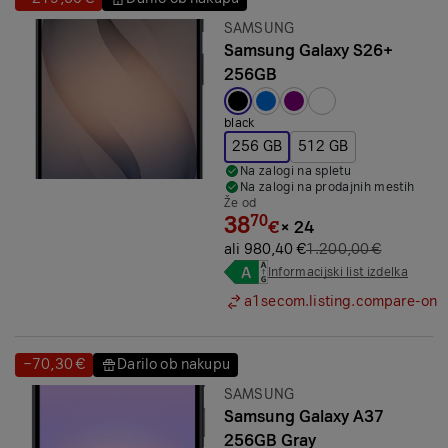
Prihranek:
Prihranek:
Znamka:
SAMSUNG
Samsung Galaxy S26+
256GB
Izbrana barva:
black
256 GB
512 GB
Na zalogi na spletu
Na zalogi na prodajnih mestih
Že od
38
70
€
×
24
ali 980,40 €
1.200,00 €
Informacijski list izdelka
a1secom.listing.compare-on
−70,30 €
Darilo ob nakupu
Prihranek:
Prihranek:
Znamka:
SAMSUNG
Samsung Galaxy A37
256GB Gray