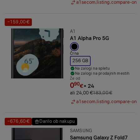
a1secom.listing.compare-on
−159,00 €
Prihranek:
Znamka:
A1
A1 Alpha Pro 5G
Izbrana barva:
Črna
256 GB
Na zalogi na spletu
Na zalogi na prodajnih mestih
Že od
0
90
€
×
24
ali 24,00 €
183,00 €
a1secom.listing.compare-on
−676,60 €
Darilo ob nakupu
Prihranek:
Prihranek:
Znamka:
SAMSUNG
Samsung Galaxy Z Fold7