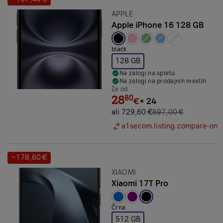
Prihranek:
Znamka:
APPLE
Apple iPhone 16 128 GB
Izbrana barva:
black
128 GB
Na zalogi na spletu
Na zalogi na prodajnih mestih
Že od
28
80
€
×
24
ali 729,60 €
897,00 €
a1secom.listing.compare-on
−178,60 €
Prihranek:
Znamka:
XIAOMI
Xiaomi 17T Pro
Izbrana barva:
Črna
512 GB