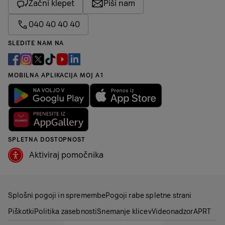
Začni klepet
Piši nam
040 40 40 40
SLEDITE NAM NA
MOBILNA APLIKACIJA MOJ A1
SPLETNA DOSTOPNOST
Aktiviraj pomočnika
Splošni pogoji in spremembe
Pogoji rabe spletne strani
Piškotki
Politika zasebnosti
Snemanje klicev
Videonadzor
APRT