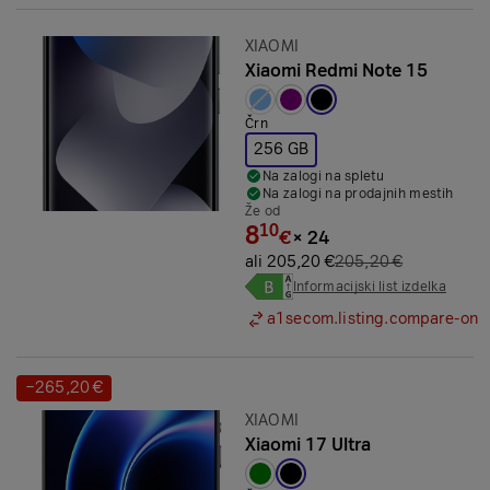
Znamka:
XIAOMI
Xiaomi Redmi Note 15
Izbrana barva:
Črn
256 GB
Na zalogi na spletu
Na zalogi na prodajnih mestih
Že od
8
10
€
×
24
ali 205,20 €
205,20 €
Informacijski list izdelka
a1secom.listing.compare-on
−265,20 €
Prihranek:
Znamka:
XIAOMI
Xiaomi 17 Ultra
Izbrana barva: