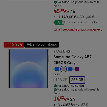
Na zalogi na prodajnih mestih
Že od
45
00
€
×
24
ali 1.140,00 €
1.391,00 €
Informacijski list izdelka
a1secom.listing.compare-on
−115,90 €
Darilo ob nakupu
Prihranek:
Prihranek:
Znamka:
SAMSUNG
Samsung Galaxy A57
256GB Gray
Izbrana barva:
gray
128 GB
256 GB
Na zalogi na spletu
Na zalogi na prodajnih mestih
Že od
14
32
€
×
24
ali 362,90 €
478,80 €