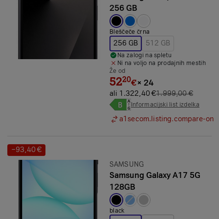
256 GB
Izbrana barva:
Bleščeče črna
256 GB
512 GB
Na zalogi na spletu
Ni na voljo na prodajnih mestih
Že od
52
20
€
×
24
ali 1.322,40 €
1.999,00 €
Informacijski list izdelka
a1secom.listing.compare-on
−93,40 €
Prihranek:
Znamka:
SAMSUNG
Samsung Galaxy A17 5G
128GB
Izbrana barva:
black