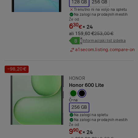
128 GB
256 GB
Trenutno ni na voljo na spletu
Na zalogi na prodajnih mestih
Že od
6
30
€
×
24
ali 159,60 €
253,00 €
Informacijski list izdelka
a1secom.listing.compare-on
−98,20 €
Prihranek:
Znamka:
HONOR
Honor 600 Lite
Izbrana barva:
Črna
256 GB
Na zalogi na spletu
Na zalogi na prodajnih mestih
Že od
9
90
€
×
24