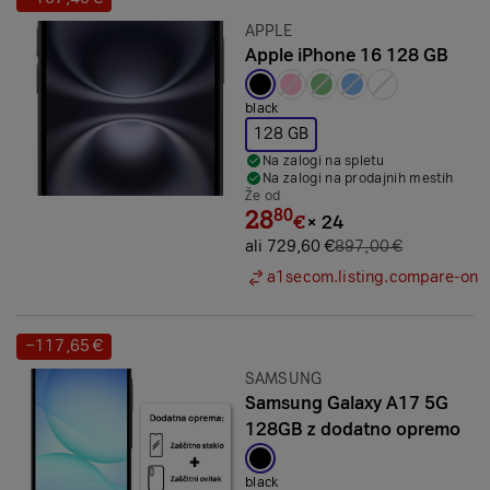
Prihranek:
Znamka:
APPLE
Apple iPhone 16 128 GB
Izbrana barva:
black
128 GB
Na zalogi na spletu
Na zalogi na prodajnih mestih
Že od
28
80
€
×
24
ali 729,60 €
897,00 €
a1secom.listing.compare-on
−117,65 €
Prihranek:
Znamka:
SAMSUNG
Samsung Galaxy A17 5G
128GB z dodatno opremo
Izbrana barva:
black