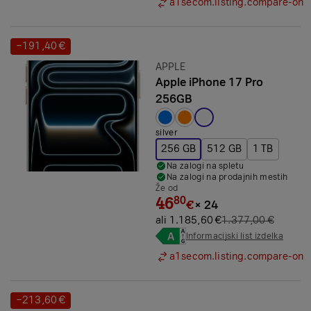
a1secom.listing.compare-on
−191,40 €
Prihranek:
Znamka:
APPLE
Apple iPhone 17 Pro
256GB
Izbrana barva:
silver
256 GB
512 GB
1 TB
Na zalogi na spletu
Na zalogi na prodajnih mestih
Že od
46
80
€
×
24
ali 1.185,60 €
1.377,00 €
Informacijski list izdelka
a1secom.listing.compare-on
−213,60 €
Prihranek: