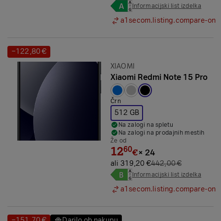
Informacijski list izdelka
a1secom.listing.compare-on
−122,80 €
Prihranek:
Znamka:
XIAOMI
Xiaomi Redmi Note 15 Pro
Izbrana barva:
Črn
512 GB
Na zalogi na spletu
Na zalogi na prodajnih mestih
Že od
12
60
€
×
24
ali 319,20 €
442,00 €
Informacijski list izdelka
a1secom.listing.compare-on
−151,70 €
Darilo ob nakupu