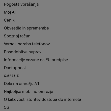
Pogosta vprašanja
Moj A1
Ceniki
Obvestila in spremembe
Spoznaj račun
Varna uporaba telefonov
Posodobitve naprav
Informacije vezane na EU predpise
Dostopnost
OMREŽJE
Dela na omrežju A1
Najboljše mobilno omrežje
O kakovosti storitev dostopa do interneta
5G