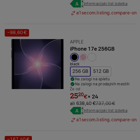
Informacijski list izdelka
a1secom.listing.compare-on
−98,60 €
Prihranek:
Znamka:
APPLE
iPhone 17e 256GB
Izbrana barva:
black
256 GB
512 GB
Na zalogi na spletu
Na zalogi na prodajnih mestih
Že od
25
20
€
×
24
ali 638,40 €
737,00 €
Informacijski list izdelka
a1secom.listing.compare-on
−167,40 €