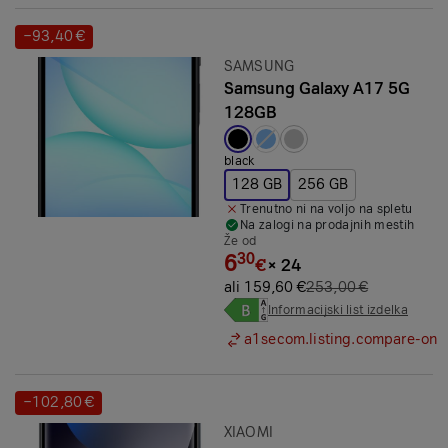
−93,40 €
Prihranek:
Znamka:
SAMSUNG
Samsung Galaxy A17 5G
128GB
Izbrana barva:
black
128 GB
256 GB
Trenutno ni na voljo na spletu
Na zalogi na prodajnih mestih
Že od
6
30
€
×
24
ali 159,60 €
253,00 €
Informacijski list izdelka
a1secom.listing.compare-on
−102,80 €
Prihranek:
Znamka:
XIAOMI