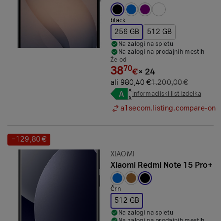
Izbrana barva:
black
256 GB
512 GB
Na zalogi na spletu
Na zalogi na prodajnih mestih
Že od
38
70
€
×
24
ali 980,40 €
1.200,00 €
Informacijski list izdelka
a1secom.listing.compare-on
−129,80 €
Prihranek:
Znamka:
XIAOMI
Xiaomi Redmi Note 15 Pro+
Izbrana barva:
Črn
512 GB
Na zalogi na spletu
Na zalogi na prodajnih mestih