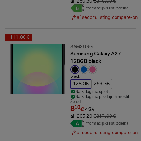
ali 250,80 €
349,00 €
Informacijski list izdelka
a1secom.listing.compare-on
−111,80 €
Prihranek:
Znamka:
SAMSUNG
Samsung Galaxy A27
128GB black
Izbrana barva:
black
128 GB
256 GB
Na zalogi na spletu
Na zalogi na prodajnih mestih
Že od
8
10
€
×
24
ali 205,20 €
317,00 €
Informacijski list izdelka
a1secom.listing.compare-on