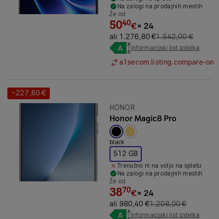
Na zalogi na prodajnih mestih
Že od
50
40
€
×
24
ali 1.276,80 €
1.542,00 €
Informacijski list izdelka
a1secom.listing.compare-on
−227,60 €
Prihranek:
Znamka:
HONOR
Honor Magic8 Pro
Izbrana barva:
black
512 GB
Trenutno ni na voljo na spletu
Na zalogi na prodajnih mestih
Že od
38
70
€
×
24
ali 980,40 €
1.208,00 €
Informacijski list izdelka