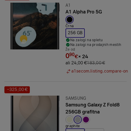
Znamka:
A1
A1 Alpha Pro 5G
Izbrana barva:
Črna
256 GB
Na zalogi na spletu
Na zalogi na prodajnih mestih
Že od
0
90
€
×
24
ali 24,00 €
183,00 €
a1secom.listing.compare-on
−325,00 €
Prihranek:
Znamka:
SAMSUNG
Samsung Galaxy Z Fold8
256GB grafitna
Izbrana barva:
graphite