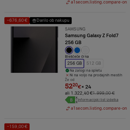
a1secom.listing.compare-on
−676,60 €
Darilo ob nakupu
Prihranek:
Prihranek:
Znamka:
SAMSUNG
Samsung Galaxy Z Fold7
256 GB
Izbrana barva:
Bleščeče črna
256 GB
512 GB
Na zalogi na spletu
Ni na voljo na prodajnih mestih
Že od
52
20
€
×
24
ali 1.322,40 €
1.999,00 €
Informacijski list izdelka
a1secom.listing.compare-on
−159,00 €
Prihranek: