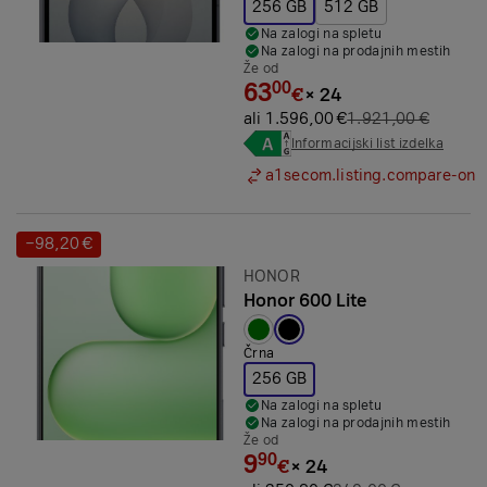
256 GB
512 GB
Na zalogi na spletu
Na zalogi na prodajnih mestih
Že od
63
00
€
×
24
ali 1.596,00 €
1.921,00 €
Informacijski list izdelka
a1secom.listing.compare-on
−98,20 €
Prihranek:
Znamka:
HONOR
Honor 600 Lite
Izbrana barva:
Črna
256 GB
Na zalogi na spletu
Na zalogi na prodajnih mestih
Že od
9
90
€
×
24