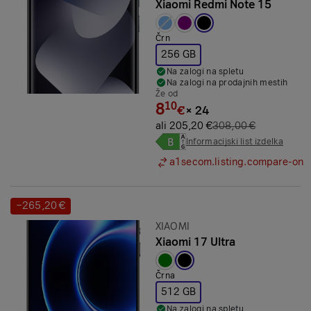
Xiaomi Redmi Note 15
Izbrana barva:
Črn
256 GB
Na zalogi na spletu
Na zalogi na prodajnih mestih
Že od
8
10
€
×
24
ali 205,20 €
308,00 €
Informacijski list izdelka
a1secom.listing.compare-on
−265,20 €
Prihranek:
Znamka:
XIAOMI
Xiaomi 17 Ultra
Izbrana barva:
Črna
512 GB
Na zalogi na spletu