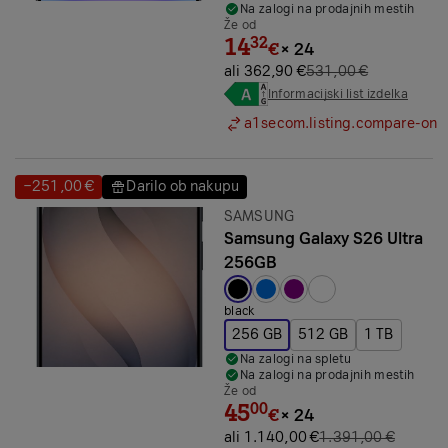
Na zalogi na prodajnih mestih
Že od
14
32
€
×
24
ali 362,90 €
531,00 €
Informacijski list izdelka
a1secom.listing.compare-on
−251,00 €
Darilo ob nakupu
Prihranek:
Prihranek:
Znamka:
SAMSUNG
Samsung Galaxy S26 Ultra
256GB
Izbrana barva:
black
256 GB
512 GB
1 TB
Na zalogi na spletu
Na zalogi na prodajnih mestih
Že od
45
00
€
×
24
ali 1.140,00 €
1.391,00 €