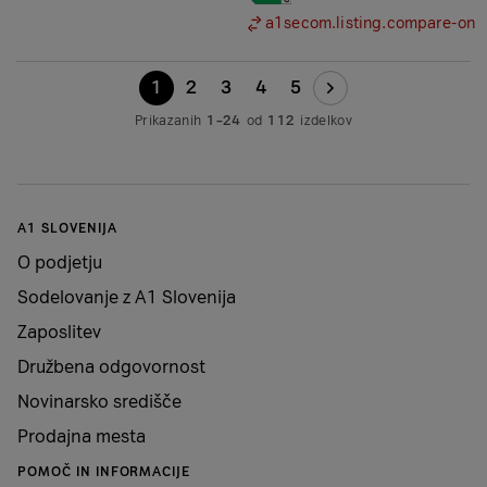
a1secom.listing.compare-on
1
2
3
4
5
Prikazanih
1–24
od
112
izdelkov
A1 SLOVENIJA
O podjetju
Sodelovanje z A1 Slovenija
Zaposlitev
Družbena odgovornost
Novinarsko središče
Prodajna mesta
POMOČ IN INFORMACIJE