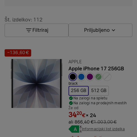
Št. izdelkov: 112
Filtriraj
Priljubljeno
−136,60 €
Prihranek:
Znamka:
APPLE
Apple iPhone 17 256GB
Izbrana barva:
black
256 GB
512 GB
Na zalogi na spletu
Na zalogi na prodajnih mestih
Že od
34
20
€
×
24
ali 866,40 €
1.003,00 €
Informacijski list izdelka