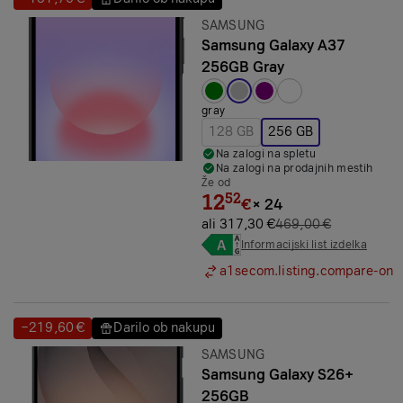
Prihranek:
Prihranek:
Znamka:
SAMSUNG
Samsung Galaxy A37
256GB Gray
Izbrana barva:
gray
128 GB
256 GB
Na zalogi na spletu
Na zalogi na prodajnih mestih
Že od
12
52
€
×
24
ali 317,30 €
469,00 €
Informacijski list izdelka
a1secom.listing.compare-on
−219,60 €
Darilo ob nakupu
Prihranek:
Prihranek:
Znamka:
SAMSUNG
Samsung Galaxy S26+
256GB