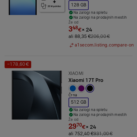
128 GB
Na zalogi na spletu
Na zalogi na prodajnih mestih
Že od
3
48
€
×
24
ali 88,35 €
206,00 €
a1secom.listing.compare-on
−178,60 €
Prihranek:
Znamka:
XIAOMI
Xiaomi 17T Pro
Izbrana barva:
Črna
512 GB
Na zalogi na spletu
Na zalogi na prodajnih mestih
Že od
29
70
€
×
24
ali 752,40 €
931,00 €