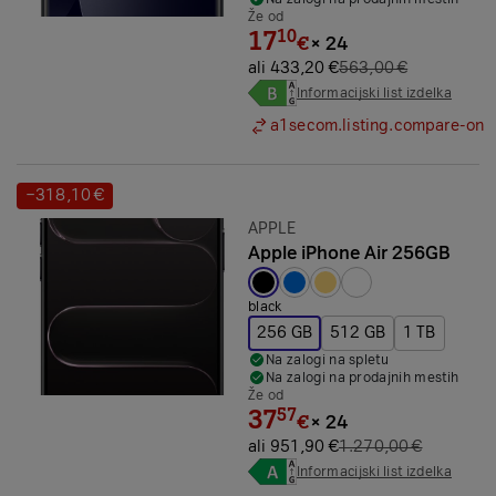
Že od
17
10
€
×
24
ali 433,20 €
563,00 €
Informacijski list izdelka
a1secom.listing.compare-on
−318,10 €
Prihranek:
Znamka:
APPLE
Apple iPhone Air 256GB
Izbrana barva:
black
256 GB
512 GB
1 TB
Na zalogi na spletu
Na zalogi na prodajnih mestih
Že od
37
57
€
×
24
ali 951,90 €
1.270,00 €
Informacijski list izdelka