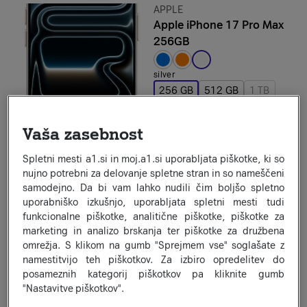
Znamka:
APPLE
Apple iPhone 17 Pro Max
256GB
Izbrana barva:
silver
256 GB
512 GB
1 TB
Na zalogi na spletu
Na zalogi na prodajnih mestih
Vaša zasebnost
Že od
52
20
€
×
24
Spletni mesti a1.si in moj.a1.si uporabljata piškotke, ki so
ali 1.322,40 €
1.536,00 €
nujno potrebni za delovanje spletne stran in so nameščeni
Informacijski list izdelka
samodejno. Da bi vam lahko nudili čim boljšo spletno
a1secom.listing.compare-on
uporabniško izkušnjo, uporabljata spletni mesti tudi
funkcionalne piškotke, analitične piškotke, piškotke za
marketing in analizo brskanja ter piškotke za družbena
−232,30 €
Darilo ob nakupu
omrežja. S klikom na gumb "Sprejmem vse" soglašate z
Prihranek:
Prihranek:
namestitvijo teh piškotkov. Za izbiro opredelitev do
Znamka:
SAMSUNG
posameznih kategorij piškotkov pa kliknite gumb
Samsung Galaxy S26
"Nastavitve piškotkov".
256GB