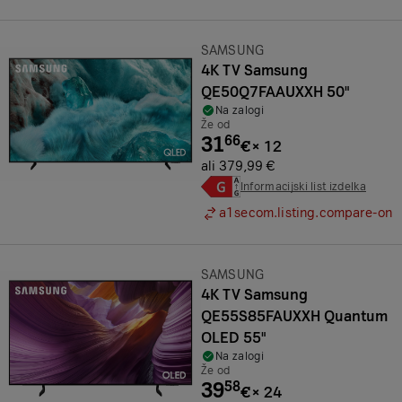
Znamka:
SAMSUNG
4K TV Samsung
QE50Q7FAAUXXH 50"
Na zalogi
Že od
31
66
€
×
12
ali 379,99 €
Informacijski list izdelka
a1secom.listing.compare-on
Znamka:
SAMSUNG
4K TV Samsung
QE55S85FAUXXH Quantum
OLED 55"
Na zalogi
Že od
39
58
€
×
24