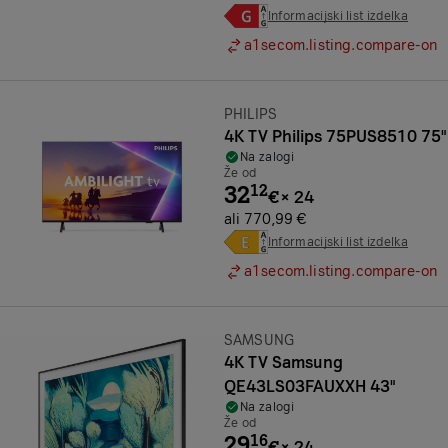
Informacijski list izdelka
a1secom.listing.compare-on
Znamka:
PHILIPS
4K TV Philips 75PUS8510 75"
Na zalogi
Že od
32
12
€
×
24
ali 770,99 €
Informacijski list izdelka
a1secom.listing.compare-on
Znamka:
SAMSUNG
4K TV Samsung
QE43LS03FAUXXH 43"
Na zalogi
Že od
29
16
€
×
24