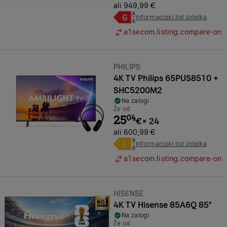
ali 949,99 €
Informacijski list izdelka
a1secom.listing.compare-on
Znamka:
PHILIPS
4K TV Philips 65PUS8510 +
SHC5200M2
Na zalogi
Že od
25
04
€
×
24
ali 600,99 €
Informacijski list izdelka
a1secom.listing.compare-on
Znamka:
HISENSE
4K TV Hisense 85A6Q 85"
Na zalogi
Že od