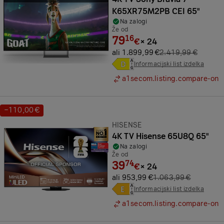
K65XR75M2PB CEI 65"
Na zalogi
Že od
79
16
€
×
24
ali 1.899,99 €
2.419,99 €
Informacijski list izdelka
a1secom.listing.compare-on
−110,00 €
Prihranek:
Znamka:
HISENSE
4K TV Hisense 65U8Q 65"
Na zalogi
Že od
39
74
€
×
24
ali 953,99 €
1.063,99 €
Informacijski list izdelka
a1secom.listing.compare-on