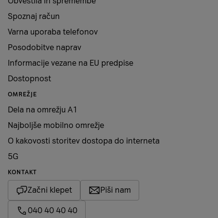
Obvestila in spremembe
Spoznaj račun
Varna uporaba telefonov
Posodobitve naprav
Informacije vezane na EU predpise
Dostopnost
OMREŽJE
Dela na omrežju A1
Najboljše mobilno omrežje
O kakovosti storitev dostopa do interneta
5G
KONTAKT
Začni klepet
Piši nam
040 40 40 40