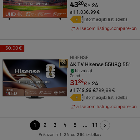
43
20
€
×
24
ali 1.036,99 €
Informacijski list izdelka
a1secom.listing.compare-on
−50,00 €
Prihranek:
Znamka:
HISENSE
4K TV Hisense 55U8Q 55"
Na zalogi
Že od
31
24
€
×
24
ali 749,99 €
799,99 €
Informacijski list izdelka
a1secom.listing.compare-on
1
2
3
4
5
...
11
Prikazanih
1–24
od
264
izdelkov