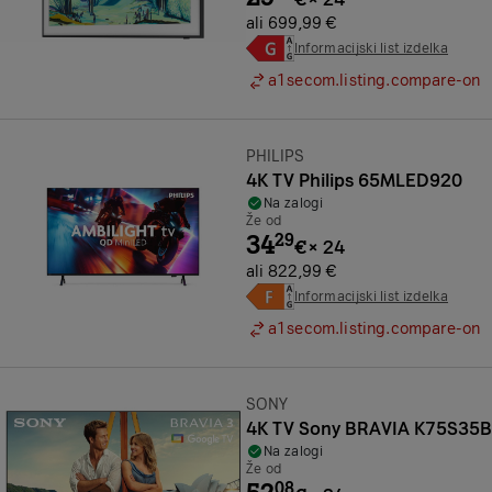
ali 699,99 €
Informacijski list izdelka
a1secom.listing.compare-on
Znamka:
PHILIPS
4K TV Philips 65MLED920
Na zalogi
Že od
34
29
€
×
24
ali 822,99 €
Informacijski list izdelka
a1secom.listing.compare-on
Znamka:
SONY
4K TV Sony BRAVIA K75S35B
Na zalogi
Že od
08