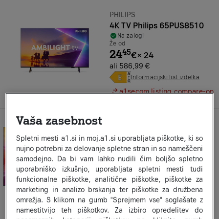
Znamka:
PHILIPS
4K TV Philips 65PUS8510
Na zalogi
Že od
24
45
€
×
24
ali 586,99 €
Informacijski list izdelka
a1secom.listing.compare-on
Vaša zasebnost
Znamka:
HAIER
4K TV Haier H55S80FUX 55"
Spletni mesti a1.si in moj.a1.si uporabljata piškotke, ki so
Na zalogi
nujno potrebni za delovanje spletne stran in so nameščeni
Že od
samodejno. Da bi vam lahko nudili čim boljšo spletno
27
54
€
×
24
uporabniško izkušnjo, uporabljata spletni mesti tudi
ali 660,99 €
funkcionalne piškotke, analitične piškotke, piškotke za
Informacijski list izdelka
marketing in analizo brskanja ter piškotke za družbena
omrežja. S klikom na gumb "Sprejmem vse" soglašate z
a1secom.listing.compare-on
namestitvijo teh piškotkov. Za izbiro opredelitev do