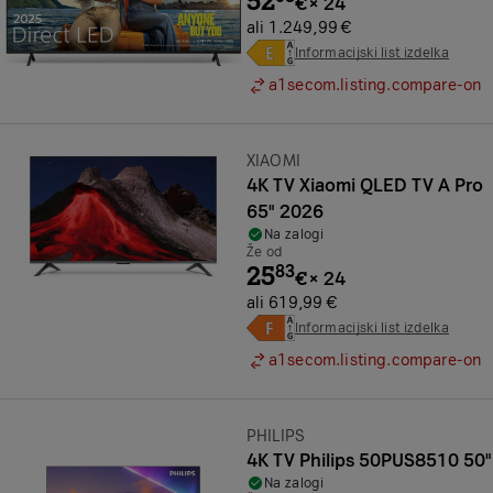
52
€
×
24
ali 1.249,99 €
Informacijski list izdelka
a1secom.listing.compare-on
Znamka:
XIAOMI
4K TV Xiaomi QLED TV A Pro
65" 2026
Na zalogi
Že od
25
83
€
×
24
ali 619,99 €
Informacijski list izdelka
a1secom.listing.compare-on
Znamka:
PHILIPS
4K TV Philips 50PUS8510 50"
Na zalogi