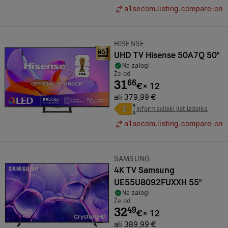
a1secom.listing.compare-on
Znamka:
HISENSE
UHD TV Hisense 50A7Q 50"
Na zalogi
Že od
31
66
€
×
12
ali 379,99 €
Informacijski list izdelka
a1secom.listing.compare-on
Znamka:
SAMSUNG
4K TV Samsung
UE55U8092FUXXH 55"
Na zalogi
Že od
32
49
€
×
12
ali 389,99 €