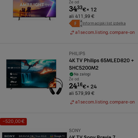
Že od
34
33
€
×
12
ali 411,99 €
Informacijski list izdelka
a1secom.listing.compare-on
Znamka:
PHILIPS
4K TV Philips 65MLED820 +
SHC5200M2
Na zalogi
Že od
24
16
€
×
24
ali 579,99 €
a1secom.listing.compare-on
−520,00 €
Prihranek:
Znamka:
SONY
4K TV Sony Bravia 7