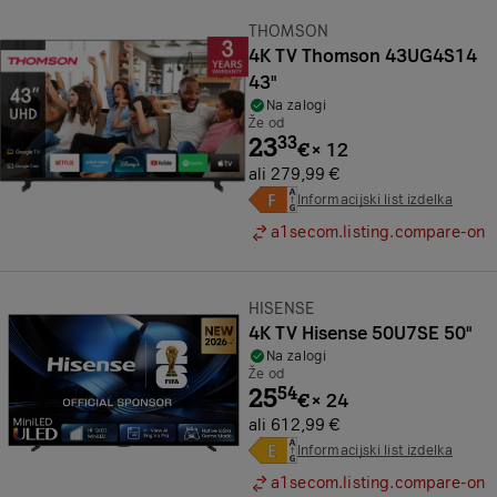
Znamka:
THOMSON
4K TV Thomson 43UG4S14
43"
Na zalogi
Že od
23
33
€
×
12
ali 279,99 €
Informacijski list izdelka
a1secom.listing.compare-on
Znamka:
HISENSE
4K TV Hisense 50U7SE 50"
Na zalogi
Že od
25
54
€
×
24
ali 612,99 €
Informacijski list izdelka
a1secom.listing.compare-on